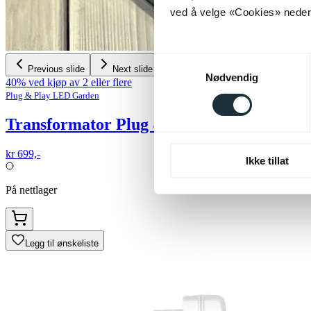
ved å velge «Cookies» neders
Samtykkevalg
Previous slide
Next slide
Nødvendig
40% ved kjøp av 2 eller flere
Plug & Play LED Garden
Transformator Plug & Play 105W
kr 699,-
Ikke tillat
På nettlager
Legg til ønskeliste