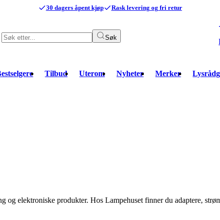
30 dagers åpent kjøp
Rask levering og fri retur
Søk
estselgere
Tilbud
Uterom
Nyheter
Merker
Lysrådg
sning og elektroniske produkter. Hos Lampehuset finner du adaptere, strø