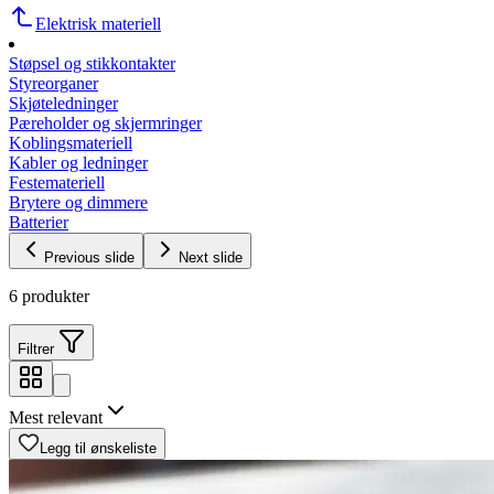
Elektrisk materiell
Støpsel og stikkontakter
Styreorganer
Skjøteledninger
Pæreholder og skjermringer
Koblingsmateriell
Kabler og ledninger
Festemateriell
Brytere og dimmere
Batterier
Previous slide
Next slide
6 produkter
Filtrer
Mest relevant
Legg til ønskeliste