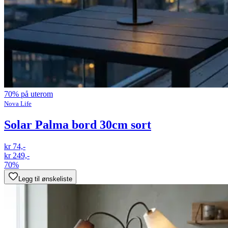
70% på uterom
Nova Life
Solar Palma bord 30cm sort
kr 74,-
kr 249,-
70%
Legg til ønskeliste