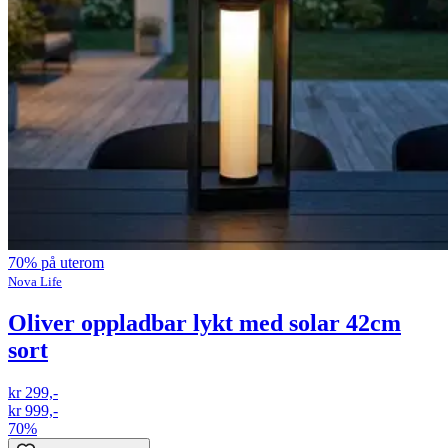
70% på uterom
Nova Life
Oliver oppladbar lykt med solar 42cm
sort
kr 299,-
kr 999,-
70%