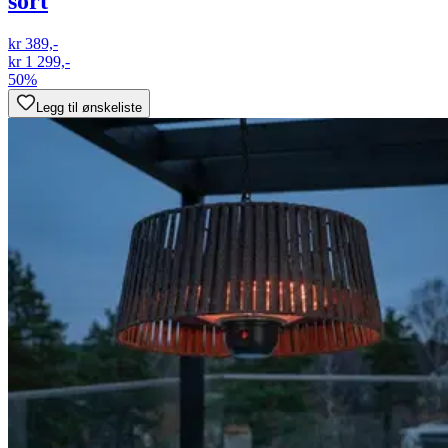
sort
kr 389,-
kr 1 299,-
50%
Legg til ønskeliste