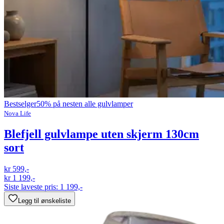
Bestselger
50% på nesten alle gulvlamper
Nova Life
Blefjell gulvlampe uten skjerm 130cm
sort
kr 599,-
kr 1 199,-
Siste laveste pris:
1 199,-
Legg til ønskeliste