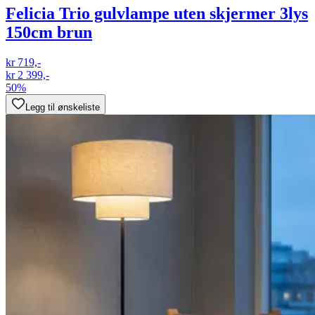
Felicia Trio gulvlampe uten skjermer 3lys
150cm brun
kr 719,-
kr 2 399,-
50%
Legg til ønskeliste