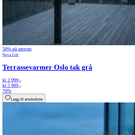
50% på uterom
Nova Life
Terrassevarmer Oslo tak grå
kr 2 999,-
kr 5 999,-
70%
Legg til ønskeliste