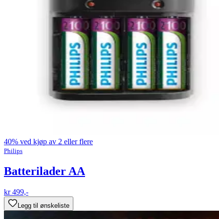
40% ved kjøp av 2 eller flere
Philips
Batterilader AA
kr 499,-
Legg til ønskeliste