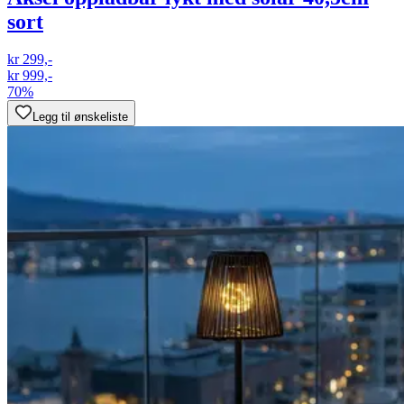
sort
kr 299,-
kr 999,-
70%
Legg til ønskeliste