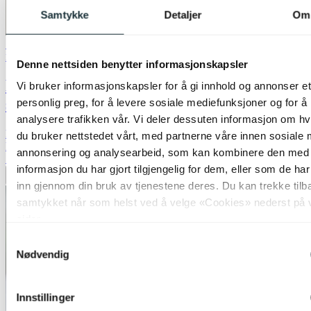
Samtykke
Detaljer
Om
70% på uterom
Nova Life
Denne nettsiden benytter informasjonskapsler
Party lyslenke med høyttaler IP44 5m
Vi bruker informasjonskapsler for å gi innhold og annonser et
sort
personlig preg, for å levere sosiale mediefunksjoner og for å
analysere trafikken vår. Vi deler dessuten informasjon om h
kr 389,-
du bruker nettstedet vårt, med partnerne våre innen sosiale 
kr 1 299,-
annonsering og analysearbeid, som kan kombinere den med
70%
informasjon du har gjort tilgjengelig for dem, eller som de ha
Legg til ønskeliste
inn gjennom din bruk av tjenestene deres. Du kan trekke tilb
samtykket når som helst ved å velge «Cookies» nederst på 
sider.
Samtykkevalg
Nødvendig
Innstillinger