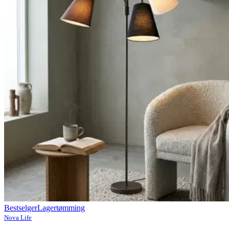
Bestselger
Lagertømming
Nova Life