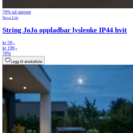
70% på uterom
Nova Life
String JoJo oppladbar lyslenke IP44 hvit
kr 59,-
kr 199,-
70%
Legg til ønskeliste