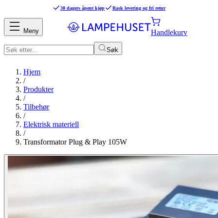
30 dagers åpent kjøp
Rask levering og fri retur
Meny
Handlekurv
Søk
Hjem
/
Produkter
/
Tilbehør
/
Elektrisk materiell
/
Transformator Plug & Play 105W