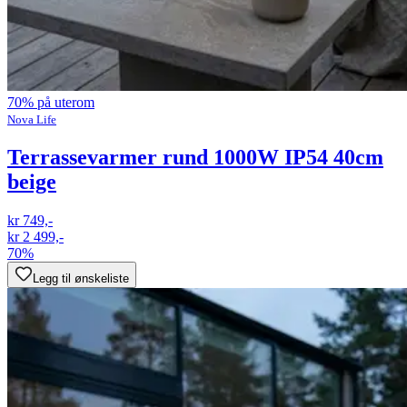
70% på uterom
Nova Life
Terrassevarmer rund 1000W IP54 40cm
beige
kr 749,-
kr 2 499,-
70%
Legg til ønskeliste