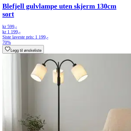
Blefjell gulvlampe uten skjerm 130cm
sort
kr 599,-
kr 1 199,-
Siste laveste pris:
1 199,-
70%
Legg til ønskeliste