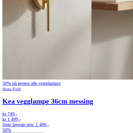
50% på nesten alle vegglamper
Stone Field
Kea vegglampe 36cm messing
kr 749,-
kr 1 499,-
Siste laveste pris:
1 499,-
50%