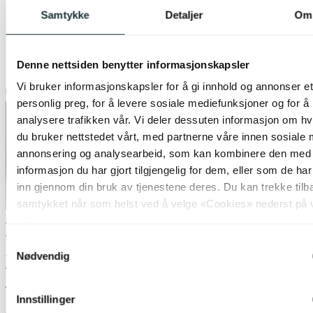
Samtykke
Detaljer
Om
Denne nettsiden benytter informasjonskapsler
Vi bruker informasjonskapsler for å gi innhold og annonser et
personlig preg, for å levere sosiale mediefunksjoner og for å
analysere trafikken vår. Vi deler dessuten informasjon om h
du bruker nettstedet vårt, med partnerne våre innen sosiale 
annonsering og analysearbeid, som kan kombinere den med
informasjon du har gjort tilgjengelig for dem, eller som de ha
inn gjennom din bruk av tjenestene deres. Du kan trekke tilb
samtykket når som helst ved å velge «Cookies» nederst på 
Bestselger
Lagertømming
sider.
Nova Life
Samtykkevalg
Nødvendig
Felicia Trio gulvlampe uten skjermer 3lys
150cm brun
Innstillinger
kr 719,-