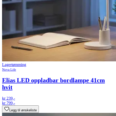
Lagertømming
Nova Life
Elias LED oppladbar bordlampe 41cm
hvit
kr 239,-
kr 799,-
Legg til ønskeliste