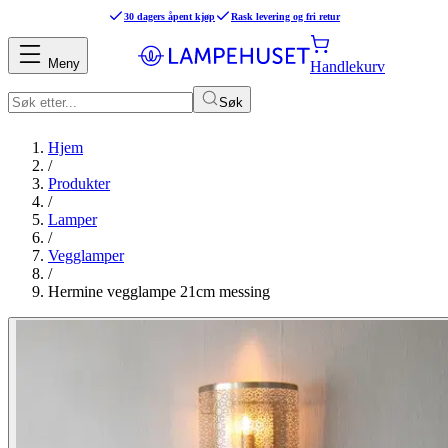
30 dagers åpent kjøp
Rask levering og fri retur
Meny
Handlekurv
Søk
Hjem
/
Produkter
/
Lamper
/
Vegglamper
/
Hermine vegglampe 21cm messing