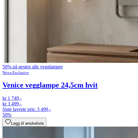
50% på nesten alle vegglamper
Nova Exclusive
Venice vegglampe 24,5cm hvit
kr 1 749,-
kr 3 499,-
Siste laveste pris:
3 499,-
50%
Legg til ønskeliste