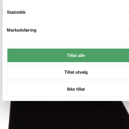
kr 2 399,-
Legg til ønskeliste
Statistikk
Markedsføring
Tillat alle
Tillat utvalg
Ikke tillat