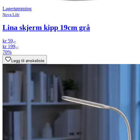
Lagertømming
Nova Life
Lina skjerm kipp 19cm grå
kr 59,-
kr 199,-
70%
Legg til ønskeliste