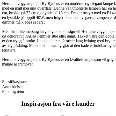
Hermine vegglampe fra By Rydéns er en moderne og elegant lampe la
med en matt messing overflate. Denne veggmonterte lampen har en h
cm, bredde på 22 cm og dybde på 13 cm. Den er utstyrt med en E14-s
én lyskilde på opptil 40W, men følger ikke med lyspære. Lampen er 
dimmer må kjøpes separat.
Med sin flotte messing-farge og enkle design vil Hermine vegglampe gi 
og dekorativt innslag i enhver stue eller gang. Takket være den doble 
er den trygg å bruke. Lampen har en 2 meter lang ledning med bryter 
av- og påslåing. Materialet i messing gjør at den både er holdbar og let
rengjøre.
Hermine vegglampe fra By Rydéns er en kvalitetslampe som vil gi god
mange år fremover.
Spesifikasjoner
Anmeldelser
Frakt og retur
Inspirasjon fra våre kunder