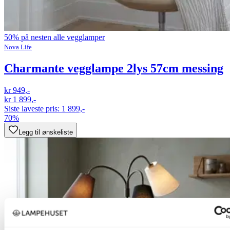
50% på nesten alle vegglamper
Nova Life
Charmante vegglampe 2lys 57cm messing
kr 949,-
kr 1 899,-
Siste laveste pris:
1 899,-
70%
Legg til ønskeliste