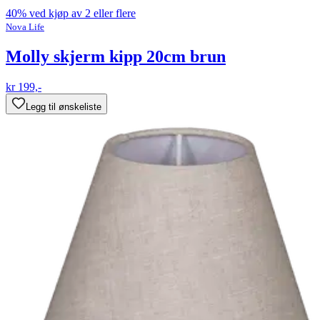
40% ved kjøp av 2 eller flere
Nova Life
Molly skjerm kipp 20cm brun
kr 199,-
Legg til ønskeliste