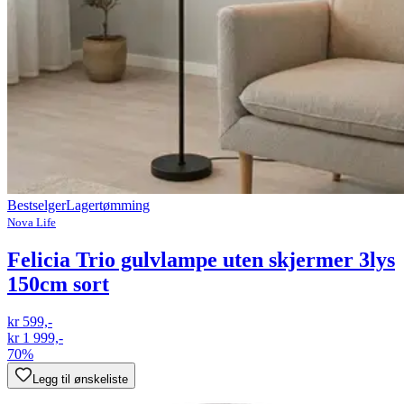
Bestselger
Lagertømming
Nova Life
Felicia Trio gulvlampe uten skjermer 3lys
150cm sort
kr 599,-
kr 1 999,-
70%
Legg til ønskeliste