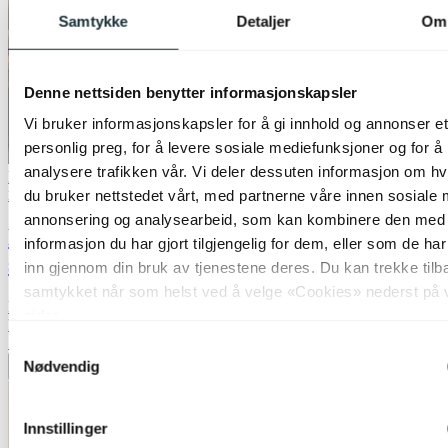
Samtykke
Detaljer
Om
Denne nettsiden benytter informasjonskapsler
Vi bruker informasjonskapsler for å gi innhold og annonser et
personlig preg, for å levere sosiale mediefunksjoner og for å
analysere trafikken vår. Vi deler dessuten informasjon om h
Bestselger
50% på nesten alle gulvlamper
du bruker nettstedet vårt, med partnerne våre innen sosiale 
Nova Life
annonsering og analysearbeid, som kan kombinere den med
Blefjell gulvlampe uten skjerm 130cm
informasjon du har gjort tilgjengelig for dem, eller som de ha
sort
inn gjennom din bruk av tjenestene deres. Du kan trekke tilb
samtykket når som helst ved å velge «Cookies» nederst på 
kr 599,-
sider.
kr 1 199,-
Siste laveste pris:
1 199,-
Samtykkevalg
Nødvendig
Legg til ønskeliste
Innstillinger