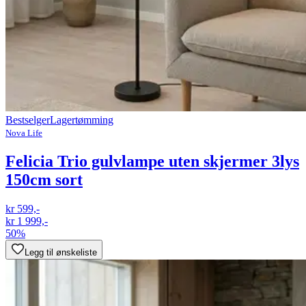
Bestselger
Lagertømming
Nova Life
Felicia Trio gulvlampe uten skjermer 3lys
150cm sort
kr 599,-
kr 1 999,-
50%
Legg til ønskeliste