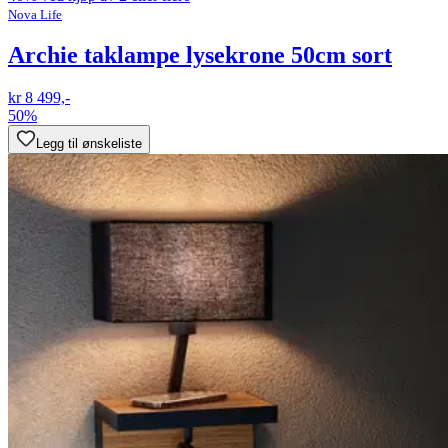
Nova Life
Archie taklampe lysekrone 50cm sort
kr 8 499,-
50%
Legg til ønskeliste