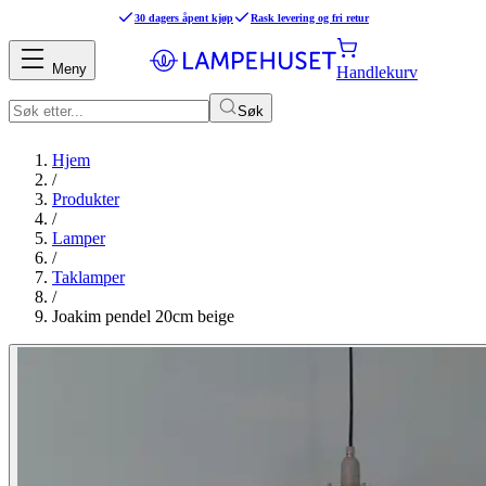
30 dagers åpent kjøp
Rask levering og fri retur
Meny
Handlekurv
Søk
Hjem
/
Produkter
/
Lamper
/
Taklamper
/
Joakim pendel 20cm beige