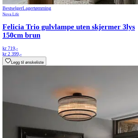
Bestselger
Lagertømming
Nova Life
Felicia Trio gulvlampe uten skjermer 3lys
150cm brun
kr 719,-
kr 2 399,-
Legg til ønskeliste