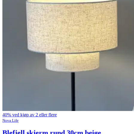
40% ved kjøp av 2 eller flere
Nova Life
Blefjell skjerm rund 30cm beige