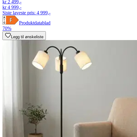
kr 2 499,-
kr 4 999,-
Siste laveste pris:
4 999,-
Produktdatablad
70%
Legg til ønskeliste