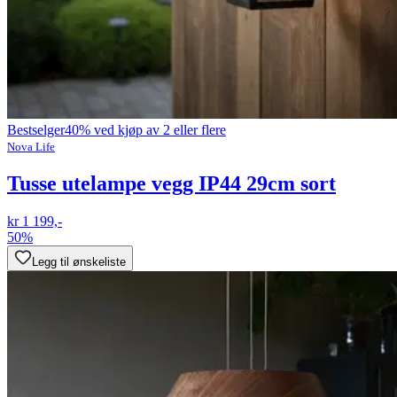
Bestselger
40% ved kjøp av 2 eller flere
Nova Life
Tusse utelampe vegg IP44 29cm sort
kr 1 199,-
50%
Legg til ønskeliste