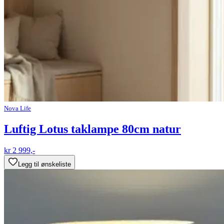
Nova Life
Luftig Lotus taklampe 80cm natur
kr 2 999,-
Legg til ønskeliste