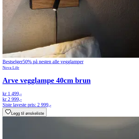
Bestselger
50% på nesten alle vegglamper
Nova Life
Arve vegglampe 40cm brun
kr 1 499,-
kr 2 999,-
Siste laveste pris:
2 999,-
Legg til ønskeliste