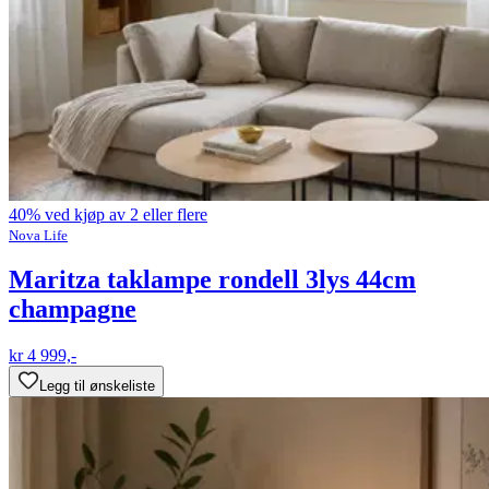
40% ved kjøp av 2 eller flere
Nova Life
Maritza taklampe rondell 3lys 44cm
champagne
kr 4 999,-
Legg til ønskeliste