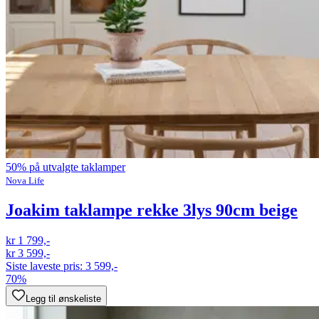
50% på utvalgte taklamper
Nova Life
Joakim taklampe rekke 3lys 90cm beige
kr 1 799,-
kr 3 599,-
Siste laveste pris:
3 599,-
70%
Legg til ønskeliste