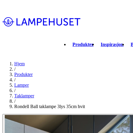
Produkter
Inspirasjon
B
Hjem
/
Produkter
/
Lamper
/
Taklamper
/
Rondell Ball taklampe 3lys 35cm hvit