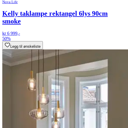
Nova Life
Kelly taklampe rektangel 6lys 90cm
smoke
kr 6 999,-
50%
Legg til ønskeliste