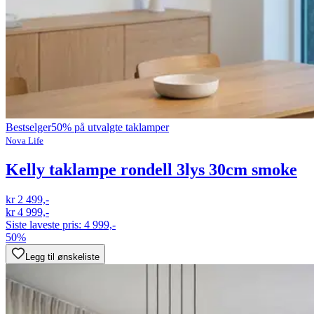
Bestselger
50% på utvalgte taklamper
Nova Life
Kelly taklampe rondell 3lys 30cm smoke
kr 2 499,-
kr 4 999,-
Siste laveste pris:
4 999,-
50%
Legg til ønskeliste