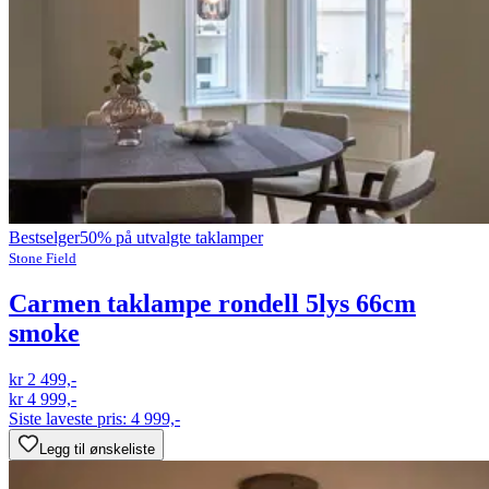
Bestselger
50% på utvalgte taklamper
Stone Field
Carmen taklampe rondell 5lys 66cm
smoke
kr 2 499,-
kr 4 999,-
Siste laveste pris:
4 999,-
Legg til ønskeliste