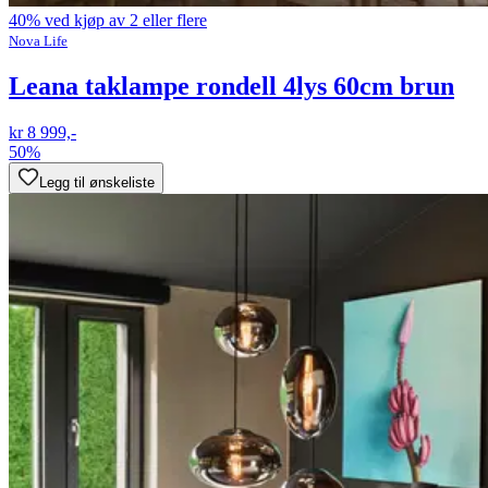
40% ved kjøp av 2 eller flere
Nova Life
Leana taklampe rondell 4lys 60cm brun
kr 8 999,-
50%
Legg til ønskeliste