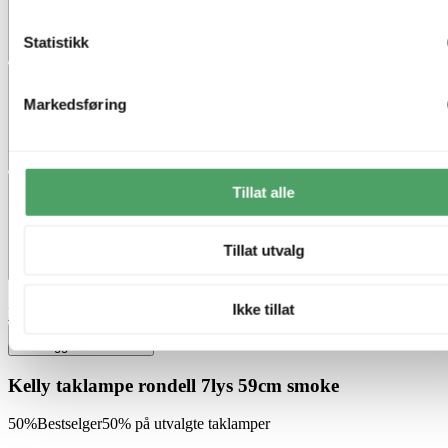
Statistikk
Markedsføring
Tillat alle
Tillat utvalg
Ikke tillat
Nova Life
Legg til ønskeliste
Kelly taklampe rondell 7lys 59cm smoke
50%
Bestselger
50% på utvalgte taklamper