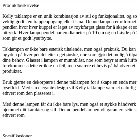
Produktbeskrivelse
Kelly taklampe er en unik kombinasjon av stil og funksjonalitet, og s
veldig godt i en trappeoppgang eller i stua. Denne lampen er utforme
pendler, hvor hver kuppel er laget av røykfarget glass for å skape et sof
uttrykk. Hver lampependel har en diameter på 19 cm og en høyde på
som gir et godt lysutbytte.
Taklampen er ikke bare estetisk tiltalende, men også praktisk. Du kan 
høyden på hver pendel etter eget ønske, noe som gjør det mulig å tilpas
dine behov. Glasset i lampen er munnblåst, noe som betyr at små luft
forekomme - dette er ikke en feil, men snarere et bevis på håndverket
produktet.
Bruk gjerne en dekorpære i denne taklampen for å skape en enda mer 
lyseffekt. Med sin elegante design vil Kelly taklampe være et naturlig
ethvert rom den plasseres i.
Med denne lampen får du ikke bare lys, men også et stykke håndverk 
hjemmet ditt karakter og stil. Denne pendellampen vil garantert sette 
ethvert rom.
Spesifikasjoner