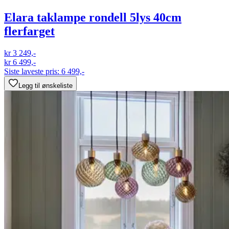
Elara taklampe rondell 5lys 40cm
flerfarget
kr 3 249,-
kr 6 499,-
Siste laveste pris:
6 499,-
Legg til ønskeliste