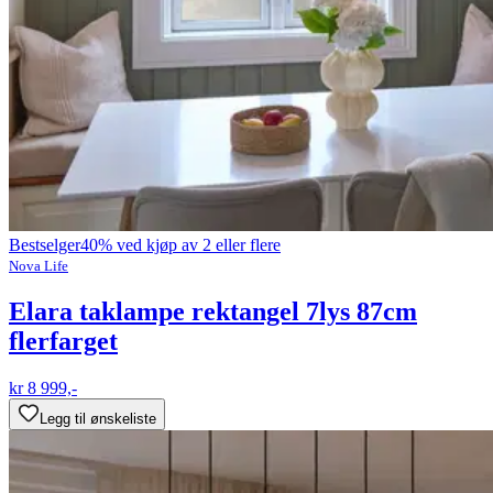
Bestselger
40% ved kjøp av 2 eller flere
Nova Life
Elara taklampe rektangel 7lys 87cm
flerfarget
kr 8 999,-
Legg til ønskeliste