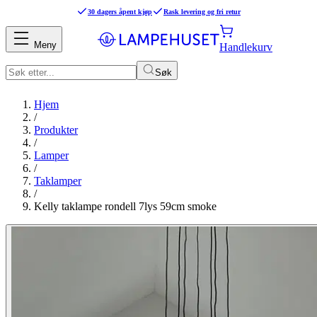
30 dagers åpent kjøp
Rask levering og fri retur
Meny
Handlekurv
Søk
Hjem
/
Produkter
/
Lamper
/
Taklamper
/
Kelly taklampe rondell 7lys 59cm smoke