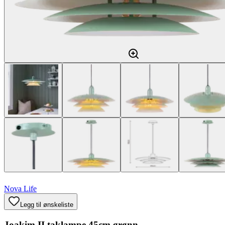
Nova Life
Legg til ønskeliste
Joakim II taklampe 45cm grønn