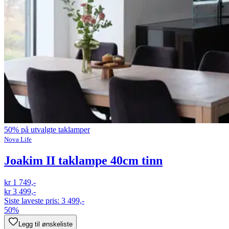
50% på utvalgte taklamper
Nova Life
Joakim II taklampe 40cm tinn
kr 1 749,-
kr 3 499,-
Siste laveste pris:
3 499,-
50%
Legg til ønskeliste