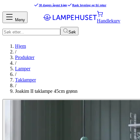
30 dagers åpent kjøp
Rask levering og fri retur
Meny
Handlekurv
Søk
Hjem
/
Produkter
/
Lamper
/
Taklamper
/
Joakim II taklampe 45cm grønn