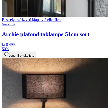
Bestselger
40% ved kjøp av 2 eller flere
Nova Life
Archie plafond taklampe 51cm sort
kr 8 499,-
50%
Legg til ønskeliste