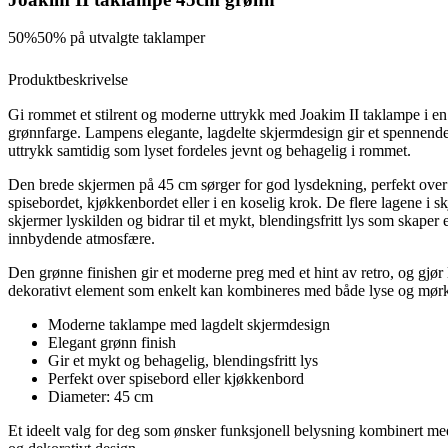
50%
50% på utvalgte taklamper
Produktbeskrivelse
Gi rommet et stilrent og moderne uttrykk med Joakim II taklampe i e
grønnfarge. Lampens elegante, lagdelte skjermdesign gir et spennende
uttrykk samtidig som lyset fordeles jevnt og behagelig i rommet.
Den brede skjermen på 45 cm sørger for god lysdekning, perfekt over
spisebordet, kjøkkenbordet eller i en koselig krok. De flere lagene i s
skjermer lyskilden og bidrar til et mykt, blendingsfritt lys som skaper 
innbydende atmosfære.
Den grønne finishen gir et moderne preg med et hint av retro, og gjør 
dekorativt element som enkelt kan kombineres med både lyse og mørke
Moderne taklampe med lagdelt skjermdesign
Elegant grønn finish
Gir et mykt og behagelig, blendingsfritt lys
Perfekt over spisebord eller kjøkkenbord
Diameter: 45 cm
Et ideelt valg for deg som ønsker funksjonell belysning kombinert med e