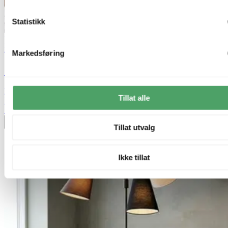
Statistikk
Lagertømming
Nova Life
Markedsføring
Joakim taklampe rondell 3lys 44cm beige
kr 1 079,-
Tillat alle
kr 3 599,-
70%
Legg til ønskeliste
Tillat utvalg
Ikke tillat