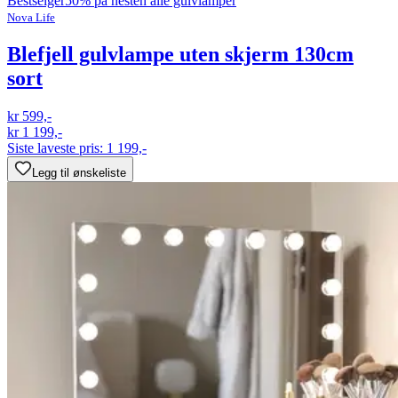
Bestselger
50% på nesten alle gulvlamper
Nova Life
Blefjell gulvlampe uten skjerm 130cm
sort
kr 599,-
kr 1 199,-
Siste laveste pris:
1 199,-
Legg til ønskeliste