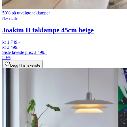
50% på utvalgte taklamper
Nova Life
Joakim II taklampe 45cm beige
kr 1 749,-
kr 3 499,-
Siste laveste pris:
3 499,-
50%
Legg til ønskeliste