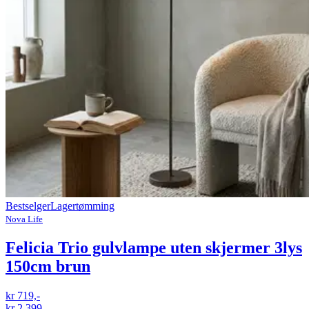
Bestselger
Lagertømming
Nova Life
Felicia Trio gulvlampe uten skjermer 3lys
150cm brun
kr 719,-
kr 2 399,-