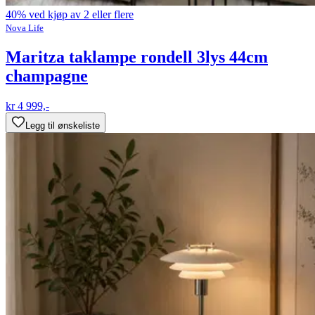
40% ved kjøp av 2 eller flere
Nova Life
Maritza taklampe rondell 3lys 44cm
champagne
kr 4 999,-
Legg til ønskeliste