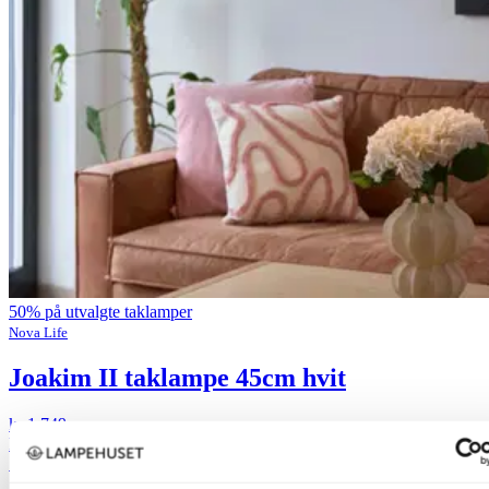
50% på utvalgte taklamper
Nova Life
Joakim II taklampe 45cm hvit
kr 1 749,-
kr 3 499,-
Siste laveste pris:
3 499,-
70%