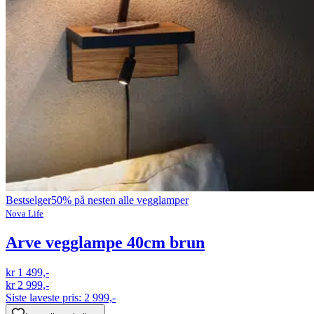
Bestselger
50% på nesten alle vegglamper
Nova Life
Arve vegglampe 40cm brun
kr 1 499,-
kr 2 999,-
Siste laveste pris:
2 999,-