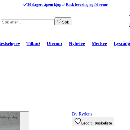
30 dagers åpent kjøp
Rask levering og fri retur
Søk
estselgere
Tilbud
Uterom
Nyheter
Merker
Lysrådg
By Rydens
Legg til ønskeliste