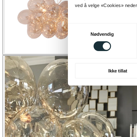
ved å velge «Cookies» neders
Samtykkevalg
Nødvendig
Ikke tillat