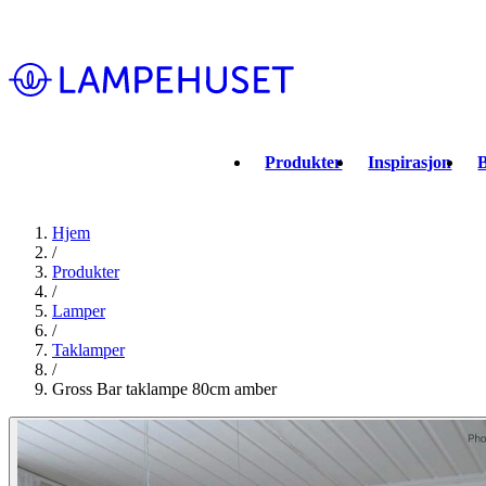
Produkter
Inspirasjon
B
Hjem
/
Produkter
/
Lamper
/
Taklamper
/
Gross Bar taklampe 80cm amber