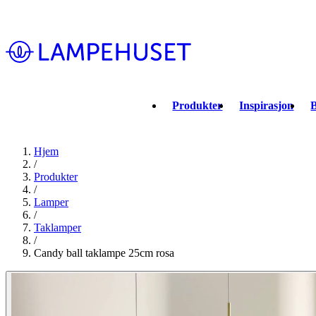
Produkter
Inspirasjon
B
Hjem
/
Produkter
/
Lamper
/
Taklamper
/
Candy ball taklampe 25cm rosa