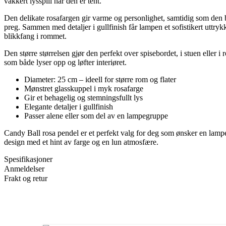
vakkert lysspill når den er tent.
Den delikate rosafargen gir varme og personlighet, samtidig som den b
preg. Sammen med detaljer i gullfinish får lampen et sofistikert uttrykk
blikkfang i rommet.
Den større størrelsen gjør den perfekt over spisebordet, i stuen eller 
som både lyser opp og løfter interiøret.
Diameter: 25 cm – ideell for større rom og flater
Mønstret glasskuppel i myk rosafarge
Gir et behagelig og stemningsfullt lys
Elegante detaljer i gullfinish
Passer alene eller som del av en lampegruppe
Candy Ball rosa pendel er et perfekt valg for deg som ønsker en la
design med et hint av farge og en lun atmosfære.
Spesifikasjoner
Anmeldelser
Frakt og retur