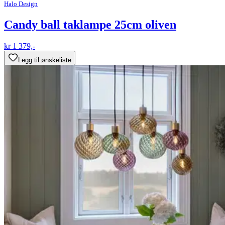
Halo Design
Candy ball taklampe 25cm oliven
kr 1 379,-
Legg til ønskeliste