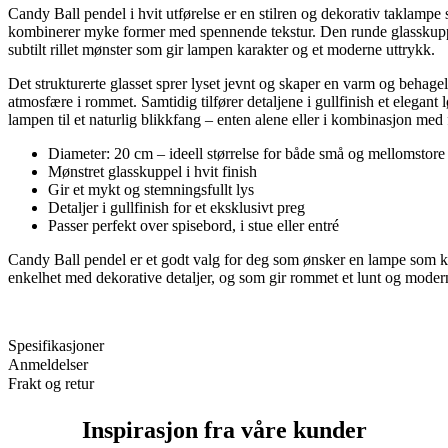
Candy Ball pendel i hvit utførelse er en stilren og dekorativ taklampe
kombinerer myke former med spennende tekstur. Den runde glasskupp
subtilt rillet mønster som gir lampen karakter og et moderne uttrykk.
Det strukturerte glasset sprer lyset jevnt og skaper en varm og behagel
atmosfære i rommet. Samtidig tilfører detaljene i gullfinish et elegant 
lampen til et naturlig blikkfang – enten alene eller i kombinasjon med 
Diameter: 20 cm – ideell størrelse for både små og mellomstor
Mønstret glasskuppel i hvit finish
Gir et mykt og stemningsfullt lys
Detaljer i gullfinish for et eksklusivt preg
Passer perfekt over spisebord, i stue eller entré
Candy Ball pendel er et godt valg for deg som ønsker en lampe som 
enkelhet med dekorative detaljer, og som gir rommet et lunt og moder
Spesifikasjoner
Anmeldelser
Frakt og retur
Inspirasjon fra våre kunder