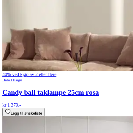
40% ved kjøp av 2 eller flere
Halo Design
Candy ball taklampe 25cm rosa
kr 1 379,-
Legg til ønskeliste