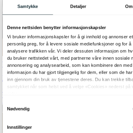
Samtykke
Detaljer
Om
Denne nettsiden benytter informasjonskapsler
Vi bruker informasjonskapsler for å gi innhold og annonser et
personlig preg, for å levere sosiale mediefunksjoner og for å
analysere trafikken vår. Vi deler dessuten informasjon om h
du bruker nettstedet vårt, med partnerne våre innen sosiale 
50% på utvalgte taklamper
annonsering og analysearbeid, som kan kombinere den med
Nova Life
informasjon du har gjort tilgjengelig for dem, eller som de ha
Ball taklampe 25cm smoke
inn gjennom din bruk av tjenestene deres. Du kan trekke tilb
samtykket når som helst ved å velge «Cookies» nederst på 
kr 1 299,-
sider.
kr 2 599,-
Siste laveste pris:
2 599,-
Samtykkevalg
Nødvendig
Legg til ønskeliste
Innstillinger