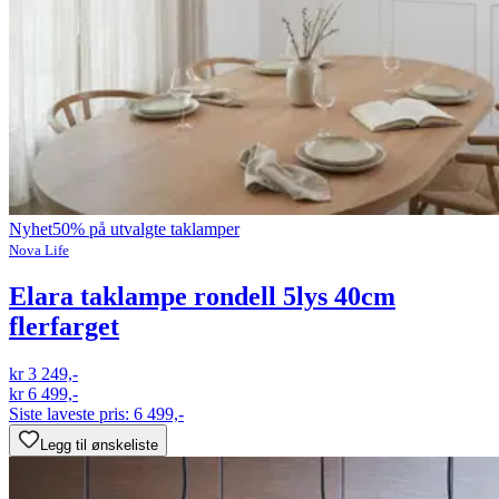
Nyhet
50% på utvalgte taklamper
Nova Life
Elara taklampe rondell 5lys 40cm
flerfarget
kr 3 249,-
kr 6 499,-
Siste laveste pris:
6 499,-
Legg til ønskeliste