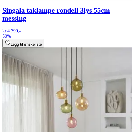
Singala taklampe rondell 3lys 55cm
messing
kr 4 799,-
50%
Legg til ønskeliste