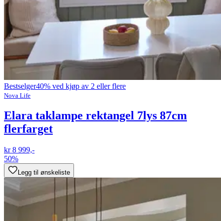
Bestselger
40% ved kjøp av 2 eller flere
Nova Life
Elara taklampe rektangel 7lys 87cm
flerfarget
kr 8 999,-
50%
Legg til ønskeliste