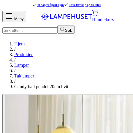
30 dagers åpent kjøp
Rask levering og fri retur
Meny
Handlekurv
Søk
Hjem
/
Produkter
/
Lamper
/
Taklamper
/
Candy ball pendel 20cm hvit