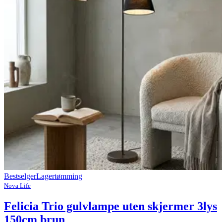
Bestselger
Lagertømming
Nova Life
Felicia Trio gulvlampe uten skjermer 3lys
150cm brun