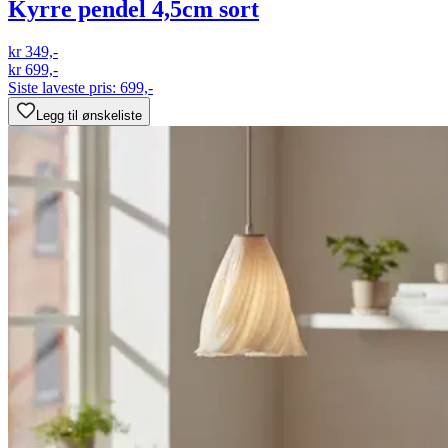
Kyrre pendel 4,5cm sort
kr 349,-
kr 699,-
Siste laveste pris:
699,-
Legg til ønskeliste