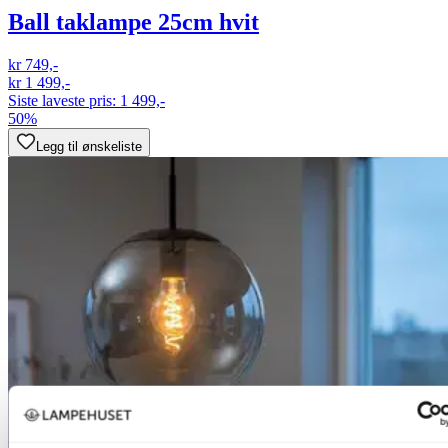
Ball taklampe 25cm hvit
kr 749,-
kr 1 499,-
Siste laveste pris:
1 499,-
50%
Legg til ønskeliste