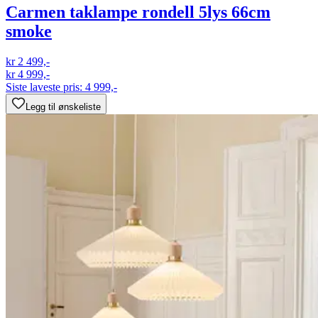
Carmen taklampe rondell 5lys 66cm
smoke
kr 2 499,-
kr 4 999,-
Siste laveste pris:
4 999,-
Legg til ønskeliste