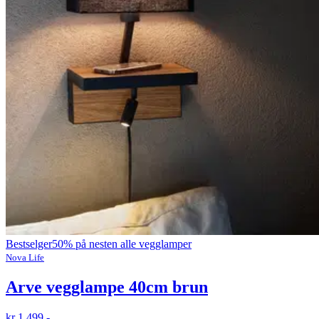
Bestselger
50% på nesten alle vegglamper
Nova Life
Arve vegglampe 40cm brun
kr 1 499,-