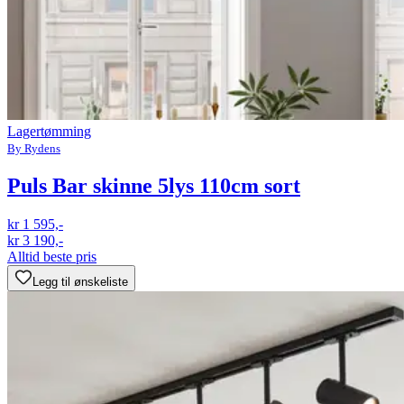
Lagertømming
By Rydens
Puls Bar skinne 5lys 110cm sort
kr 1 595,-
kr 3 190,-
Alltid beste pris
Legg til ønskeliste