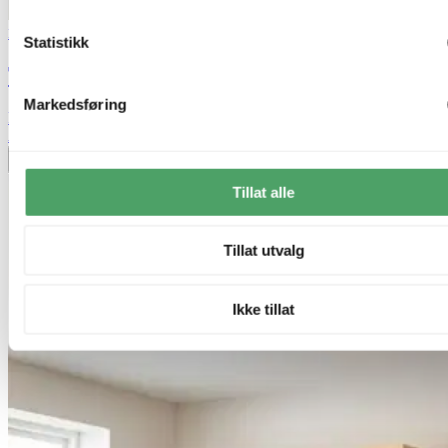
Nova Life
Statistikk
Track Spot skinne 3lys 1m sort
Markedsføring
kr 899,-
Alltid beste pris
Legg til ønskeliste
Tillat alle
Tillat utvalg
Ikke tillat