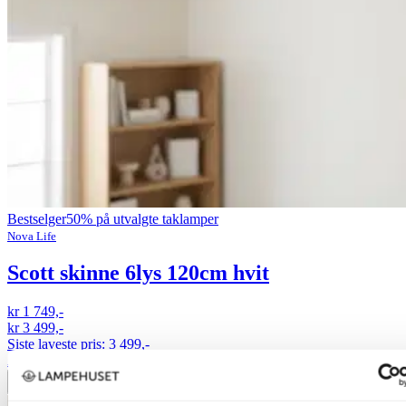
Bestselger
50% på utvalgte taklamper
Nova Life
Scott skinne 6lys 120cm hvit
kr 1 749,-
kr 3 499,-
Siste laveste pris:
3 499,-
Alltid beste pris
Legg til ønskeliste