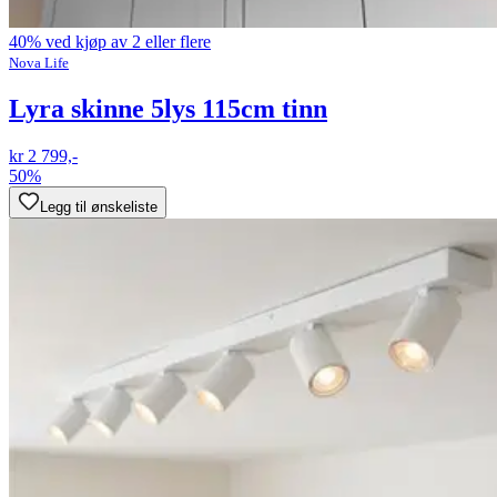
40% ved kjøp av 2 eller flere
Nova Life
Lyra skinne 5lys 115cm tinn
kr 2 799,-
50%
Legg til ønskeliste