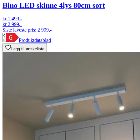
Bino LED skinne 4lys 80cm sort
kr 1 499,-
kr 2 999,-
Siste laveste pris:
2 999,-
Produktdatablad
Legg til ønskeliste