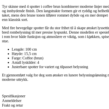
Tyr skinne med 4 spotter i coffee brun kombinerer moderne linjer me
og innbydende finish. Den langstrakte formen gir et ryddig og helhetli
taket, mens den brune tonen tilfører rommet dybde og en mer dempet
enn klassisk sort.
Med fire bevegelige spotter får du stor frihet til å skape ønsket lyssetti
bred rombelysning til mer presise lyspunkt. Denne modellen er spesiel
i rom hvor både funksjon og atmosfære er viktig, som i kjøkken, spises
stue.
Lengde: 100 cm
Høyde: 15,5 cm
Farge: Coffee (brun)
Antall lyskilder: 4
Justerbare spotter for variert og tilpasset belysning
Et gjennomført valg for deg som ønsker en lunere belysningsløsning 
moderne uttrykk.
Spesifikasjoner
Anmeldelser
Frakt og retur