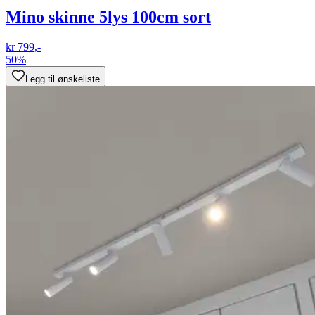
Mino skinne 5lys 100cm sort
kr 799,-
50%
Legg til ønskeliste