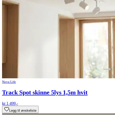
Nova Life
Track Spot skinne 5lys 1,5m hvit
kr 1 499,-
Legg til ønskeliste