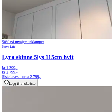
50% på utvalgte taklamper
Nova Life
Lyra skinne 5lys 115cm hvit
kr 1 399,-
kr 2 799,-
Siste laveste pris:
2 799,-
Legg til ønskeliste