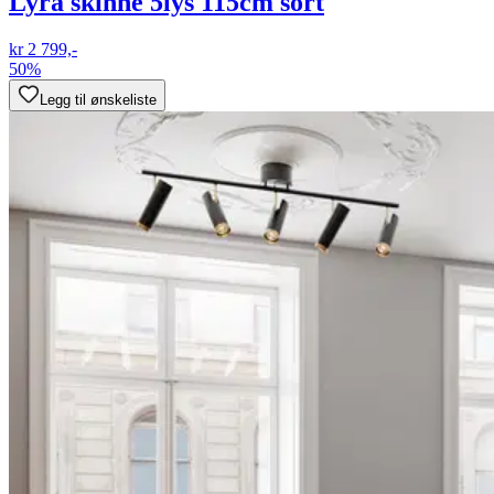
Lyra skinne 5lys 115cm sort
kr 2 799,-
50%
Legg til ønskeliste