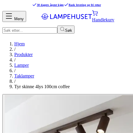
30 dagers åpent kjøp
Rask levering og fri retur
Meny
Handlekurv
Søk
Hjem
/
Produkter
/
Lamper
/
Taklamper
/
Tyr skinne 4lys 100cm coffee