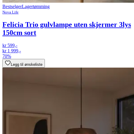
Bestselger
Lagertømming
Nova Life
Felicia Trio gulvlampe uten skjermer 3lys
150cm sort
kr 599,-
kr 1 999,-
70%
Legg til ønskeliste