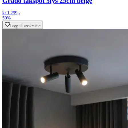
Grado takspot 3lys 25cm beige
kr 1 299,-
50%
Legg til ønskeliste