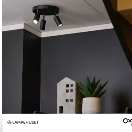
Nova Value
Mino takspot sort 3lys