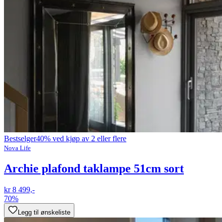
Bestselger
40% ved kjøp av 2 eller flere
Nova Life
Archie plafond taklampe 51cm sort
kr 8 499,-
70%
Legg til ønskeliste