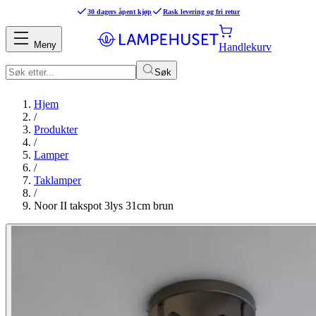
30 dagers åpent kjøp
Rask levering og fri retur
Meny
Handlekurv
Søk
Hjem
/
Produkter
/
Lamper
/
Taklamper
/
Noor II takspot 3lys 31cm brun