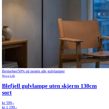
Bestselger
50% på nesten alle gulvlamper
Nova Life
Blefjell gulvlampe uten skjerm 130cm
sort
kr 599,-
kr 1 199,-