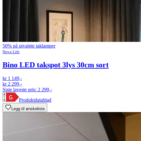
50% på utvalgte taklamper
Nova Life
Bino LED takspot 3lys 30cm sort
kr 1 149,-
kr 2 299,-
Siste laveste pris:
2 299,-
Produktdatablad
Legg til ønskeliste