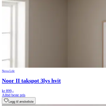
Nova Life
Noor II takspot 3lys hvit
kr 899,-
Alltid beste pris
Legg til ønskeliste