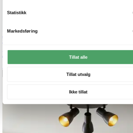
Statistikk
Markedsføring
40% ved kjøp av 2 eller flere
Nova Life
Lyra takspot 3lys 23cm sort
Tillat alle
kr 1 799,-
Tillat utvalg
Legg til ønskeliste
Ikke tillat