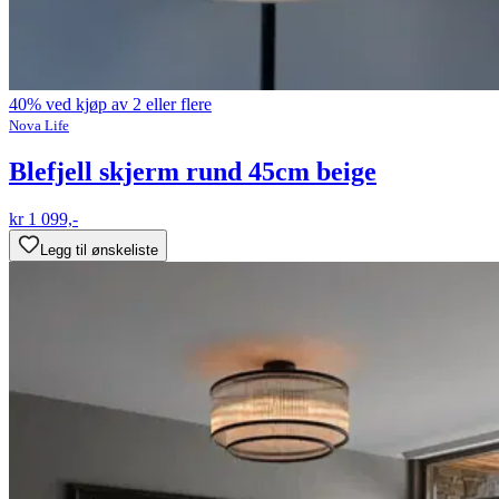
40% ved kjøp av 2 eller flere
Nova Life
Blefjell skjerm rund 45cm beige
kr 1 099,-
Legg til ønskeliste