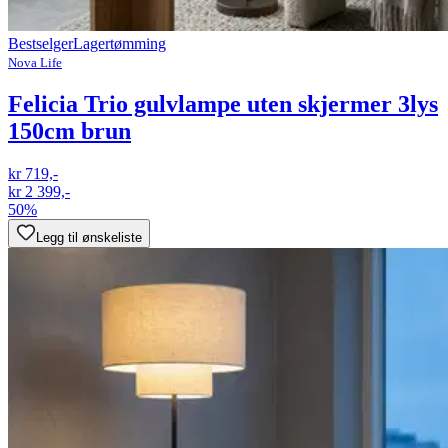
Bestselger
Lagertømming
Nova Life
Felicia Trio gulvlampe uten skjermer 3lys
150cm brun
kr 719,-
kr 2 399,-
50%
Legg til ønskeliste