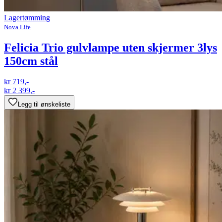
Lagertømming
Nova Life
Felicia Trio gulvlampe uten skjermer 3lys
150cm stål
kr 719,-
kr 2 399,-
Legg til ønskeliste