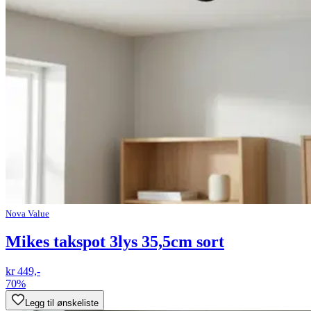
Nova Value
Mikes takspot 3lys 35,5cm sort
kr 449,-
70%
Legg til ønskeliste