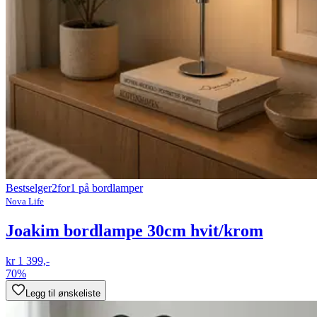
Bestselger
2for1 på bordlamper
Nova Life
Joakim bordlampe 30cm hvit/krom
kr 1 399,-
70%
Legg til ønskeliste