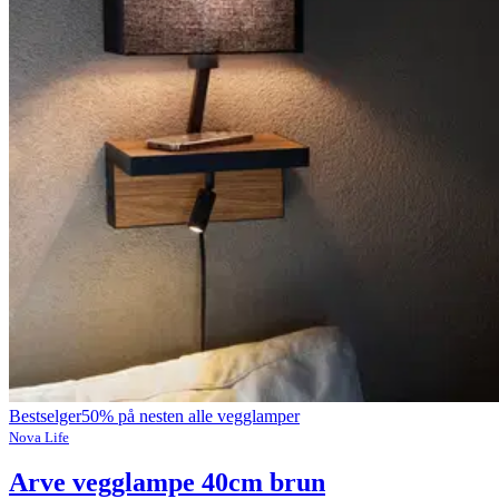
Bestselger
50% på nesten alle vegglamper
Nova Life
Arve vegglampe 40cm brun