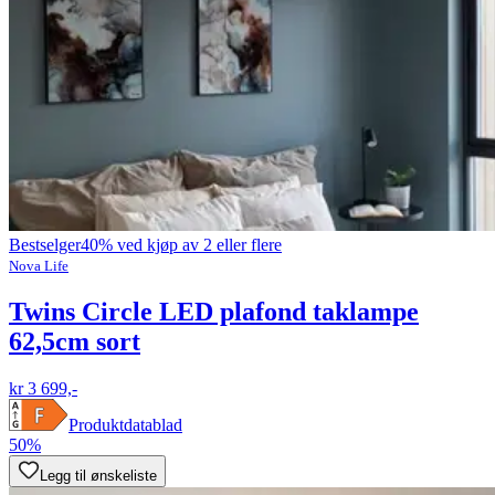
Bestselger
40% ved kjøp av 2 eller flere
Nova Life
Twins Circle LED plafond taklampe
62,5cm sort
kr 3 699,-
Produktdatablad
50%
Legg til ønskeliste