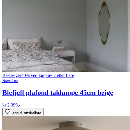
Bestselger
40% ved kjøp av 2 eller flere
Nova Life
Blefjell plafond taklampe 45cm beige
kr 2 399,-
Legg til ønskeliste