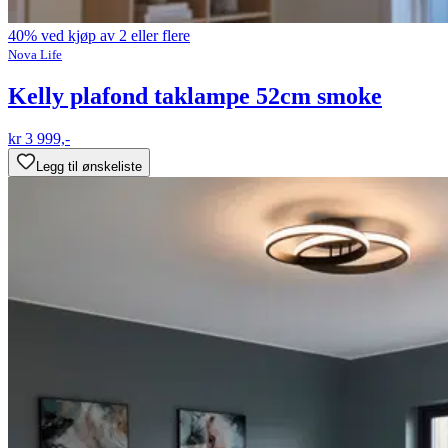
40% ved kjøp av 2 eller flere
Nova Life
Kelly plafond taklampe 52cm smoke
kr 3 999,-
Legg til ønskeliste