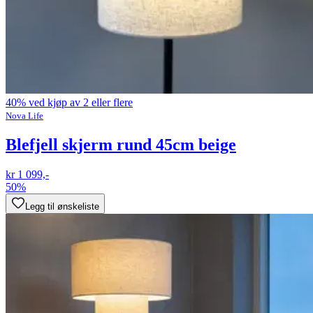
40% ved kjøp av 2 eller flere
Nova Life
Blefjell skjerm rund 45cm beige
kr 1 099,-
50%
Legg til ønskeliste