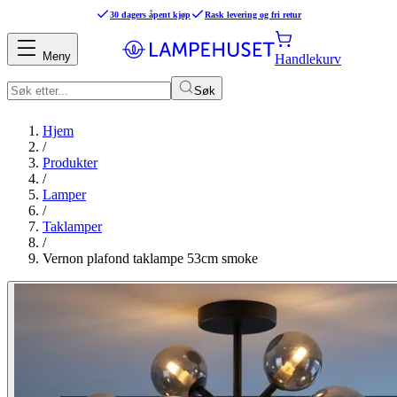
30 dagers åpent kjøp
Rask levering og fri retur
Meny
Handlekurv
Søk
Hjem
/
Produkter
/
Lamper
/
Taklamper
/
Vernon plafond taklampe 53cm smoke