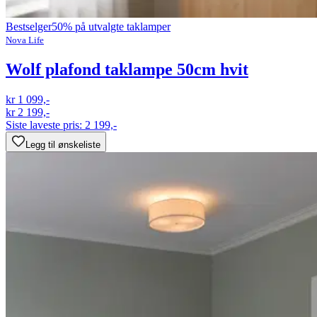
Bestselger
50% på utvalgte taklamper
Nova Life
Wolf plafond taklampe 50cm hvit
kr 1 099,-
kr 2 199,-
Siste laveste pris:
2 199,-
Legg til ønskeliste