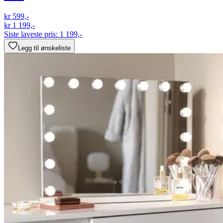
kr 599,-
kr 1 199,-
Siste laveste pris:
1 199,-
Legg til ønskeliste