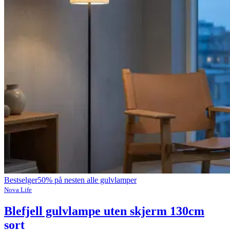
Bestselger
50% på nesten alle gulvlamper
Nova Life
Blefjell gulvlampe uten skjerm 130cm
sort