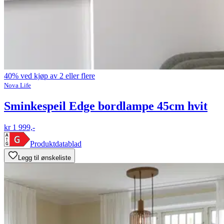
40% ved kjøp av 2 eller flere
Nova Life
Sminkespeil Edge bordlampe 45cm hvit
kr 1 999,-
Produktdatablad
Legg til ønskeliste