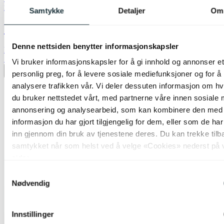
Nova Life
Samtykke
Detaljer
Om
Venus plafond taklampe 40cm beige
Denne nettsiden benytter informasjonskapsler
kr 1 599,-
70%
Vi bruker informasjonskapsler for å gi innhold og annonser et
Legg til ønskeliste
personlig preg, for å levere sosiale mediefunksjoner og for å
analysere trafikken vår. Vi deler dessuten informasjon om h
du bruker nettstedet vårt, med partnerne våre innen sosiale 
annonsering og analysearbeid, som kan kombinere den med
informasjon du har gjort tilgjengelig for dem, eller som de ha
inn gjennom din bruk av tjenestene deres. Du kan trekke tilb
samtykket når som helst ved å velge «Cookies» nederst på 
sider.
Samtykkevalg
Nødvendig
Innstillinger