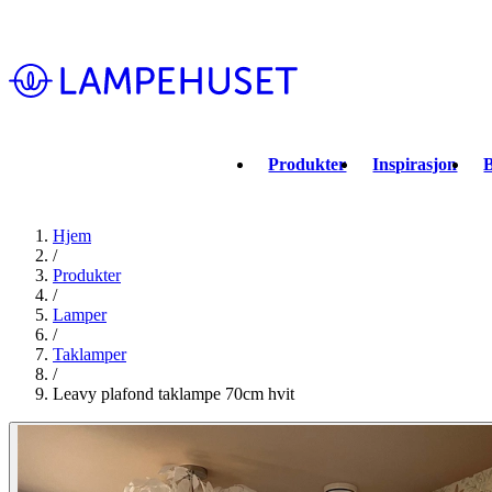
Produkter
Inspirasjon
B
Hjem
/
Produkter
/
Lamper
/
Taklamper
/
Leavy plafond taklampe 70cm hvit