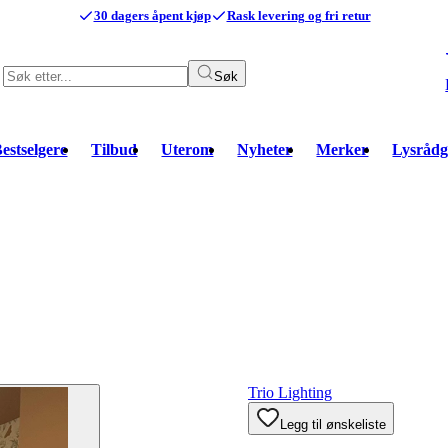
30 dagers åpent kjøp
Rask levering og fri retur
Søk
estselgere
Tilbud
Uterom
Nyheter
Merker
Lysrådg
Trio Lighting
Legg til ønskeliste