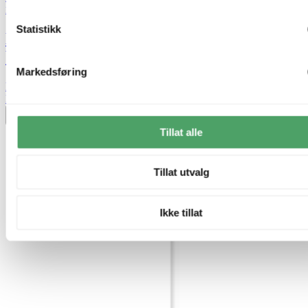
Nova Life
Statistikk
Maritza taklampe rondell 3lys 44cm
beige
Markedsføring
kr 1 499,-
kr 4 999,-
Legg til ønskeliste
Tillat alle
Tillat utvalg
Ikke tillat