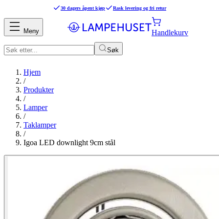
30 dagers åpent kjøp
Rask levering og fri retur
Meny
Handlekurv
Søk
Hjem
/
Produkter
/
Lamper
/
Taklamper
/
Igoa LED downlight 9cm stål