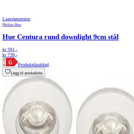
Lagertømming
Philips Hue
Hue Centura rund downlight 9cm stål
kr 591,-
kr 739,-
Produktdatablad
Legg til ønskeliste