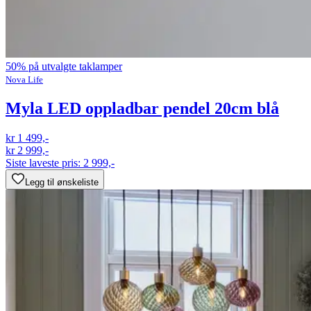
50% på utvalgte taklamper
Nova Life
Myla LED oppladbar pendel 20cm blå
kr 1 499,-
kr 2 999,-
Siste laveste pris:
2 999,-
Legg til ønskeliste