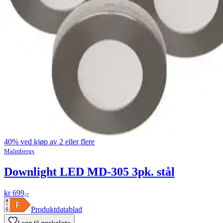
40% ved kjøp av 2 eller flere
Malmbergs
Downlight LED MD-305 3pk. stål
kr 699,-
Produktdatablad