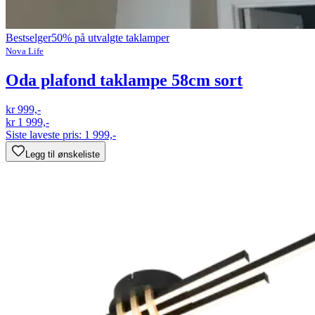
Bestselger
50% på utvalgte taklamper
Nova Life
Oda plafond taklampe 58cm sort
kr 999,-
kr 1 999,-
Siste laveste pris:
1 999,-
Legg til ønskeliste