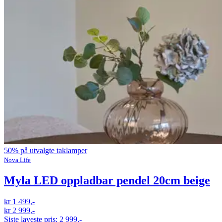
50% på utvalgte taklamper
Nova Life
Myla LED oppladbar pendel 20cm beige
kr 1 499,-
kr 2 999,-
Siste laveste pris:
2 999,-