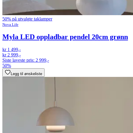
50% på utvalgte taklamper
Nova Life
Myla LED oppladbar pendel 20cm grønn
kr 1 499,-
kr 2 999,-
Siste laveste pris:
2 999,-
50%
Legg til ønskeliste