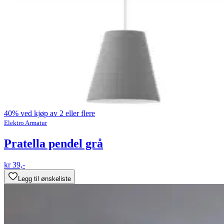
40% ved kjøp av 2 eller flere
Elektro Armatur
Pratella pendel grå
kr 39,-
Legg til ønskeliste