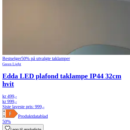
Bestselger
50% på utvalgte taklamper
Green Light
Edda LED plafond taklampe IP44 32cm
hvit
kr 499,-
kr 999,-
Siste laveste pris:
999,-
Produktdatablad
50%
Legg til ønskeliste