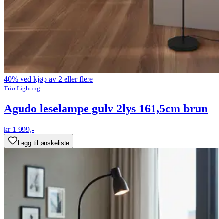
40% ved kjøp av 2 eller flere
Trio Lighting
Agudo leselampe gulv 2lys 161,5cm brun
kr 1 999,-
Legg til ønskeliste