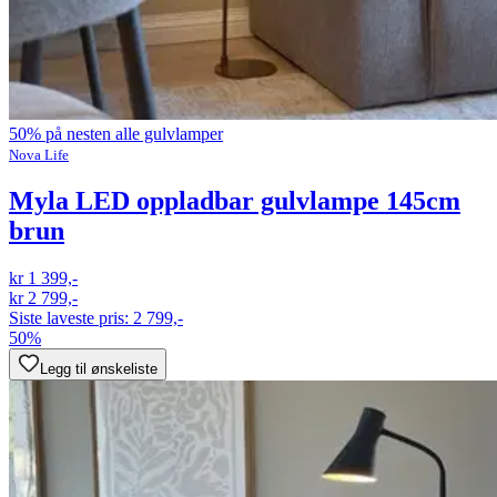
50% på nesten alle gulvlamper
Nova Life
Myla LED oppladbar gulvlampe 145cm
brun
kr 1 399,-
kr 2 799,-
Siste laveste pris:
2 799,-
50%
Legg til ønskeliste