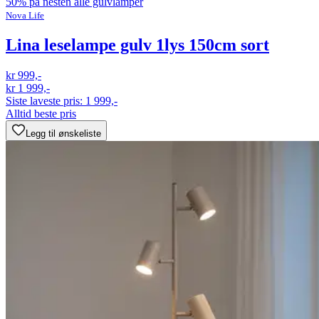
50% på nesten alle gulvlamper
Nova Life
Lina leselampe gulv 1lys 150cm sort
kr 999,-
kr 1 999,-
Siste laveste pris:
1 999,-
Alltid beste pris
Legg til ønskeliste