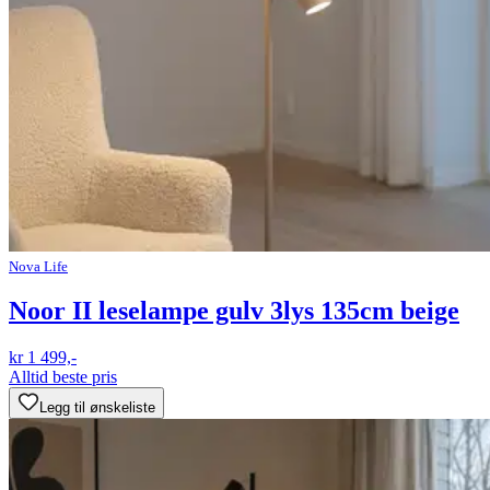
Nova Life
Noor II leselampe gulv 3lys 135cm beige
kr 1 499,-
Alltid beste pris
Legg til ønskeliste