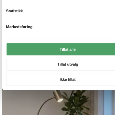
Statistikk
Markedsføring
Nova Life
Tillat alle
Noor II leselampe gulv 1lys 146cm brun
Tillat utvalg
kr 1 299,-
Alltid beste pris
Legg til ønskeliste
Ikke tillat