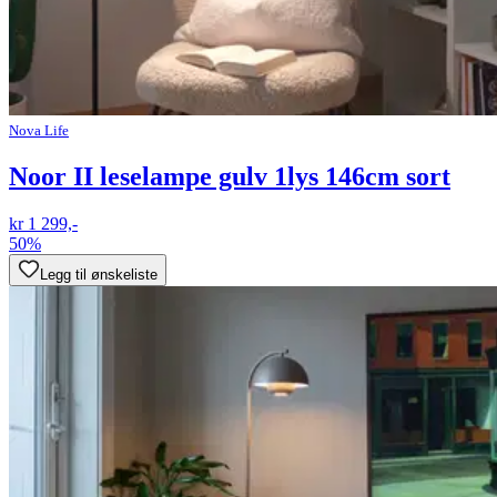
Nova Life
Noor II leselampe gulv 1lys 146cm sort
kr 1 299,-
50%
Legg til ønskeliste