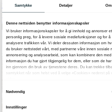
Noor II leselampe gulv 3lys 135cm sort
Samtykke
Detaljer
Om
kr 1 499,-
Alltid beste pris
Denne nettsiden benytter informasjonskapsler
Legg til ønskeliste
Vi bruker informasjonskapsler for å gi innhold og annonser et
personlig preg, for å levere sosiale mediefunksjoner og for å
analysere trafikken vår. Vi deler dessuten informasjon om h
du bruker nettstedet vårt, med partnerne våre innen sosiale 
annonsering og analysearbeid, som kan kombinere den med
informasjon du har gjort tilgjengelig for dem, eller som de ha
inn gjennom din bruk av tjenestene deres. Du kan trekke tilb
samtykket når som helst ved å velge «Cookies» nederst på 
sider.
Samtykkevalg
Nødvendig
Innstillinger