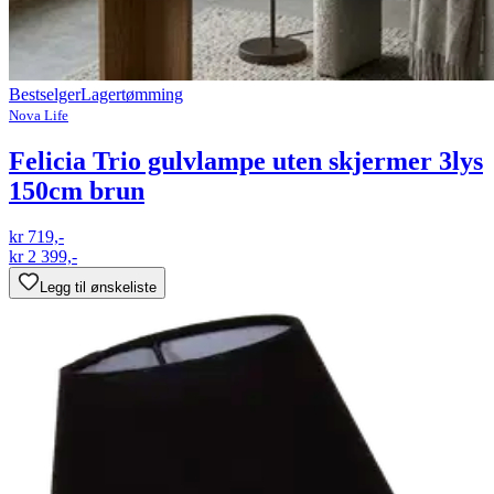
Bestselger
Lagertømming
Nova Life
Felicia Trio gulvlampe uten skjermer 3lys
150cm brun
kr 719,-
kr 2 399,-
Legg til ønskeliste