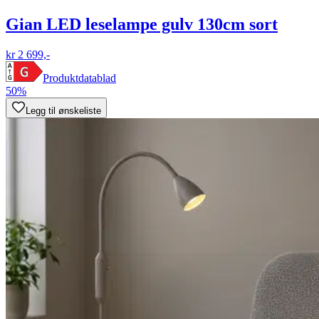
Gian LED leselampe gulv 130cm sort
kr 2 699,-
Produktdatablad
50%
Legg til ønskeliste