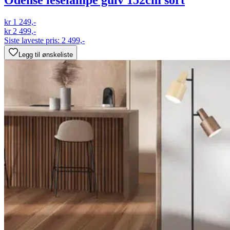
Odense leselampe gulv 152cm sort
kr 1 249,-
kr 2 499,-
Siste laveste pris:
2 499,-
Legg til ønskeliste