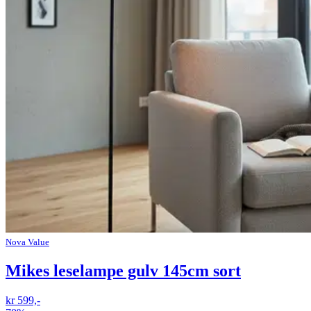
Nova Value
Mikes leselampe gulv 145cm sort
kr 599,-