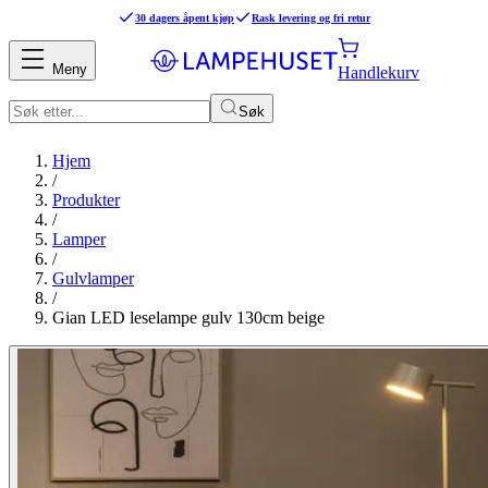
30 dagers åpent kjøp
Rask levering og fri retur
Meny
Handlekurv
Søk
Hjem
/
Produkter
/
Lamper
/
Gulvlamper
/
Gian LED leselampe gulv 130cm beige