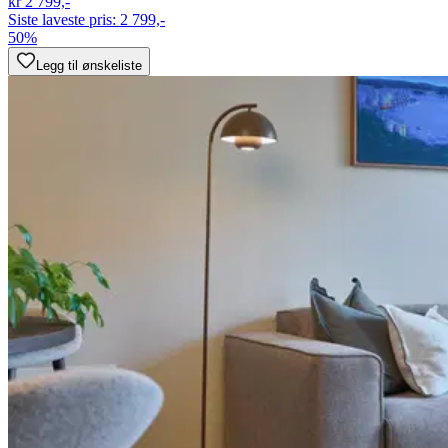
kr 2 799,-
Siste laveste pris:
2 799,-
50%
Legg til ønskeliste