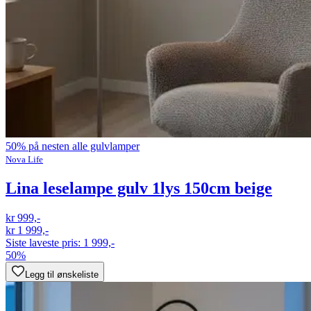
50% på nesten alle gulvlamper
Nova Life
Lina leselampe gulv 1lys 150cm beige
kr 999,-
kr 1 999,-
Siste laveste pris:
1 999,-
50%
Legg til ønskeliste