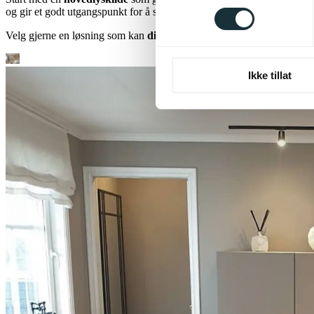
og gir et godt utgangspunkt for å supplere med stemningslys og lesel
Velg gjerne en løsning som kan
dimbare
, slik at du enkelt kan tilpas
Ikke tillat