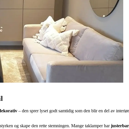
l
dekorativ
– den sprer lyset godt samtidig som den blir en del av interi
lysstyrken og skape den rette stemningen. Mange taklamper har
justerba