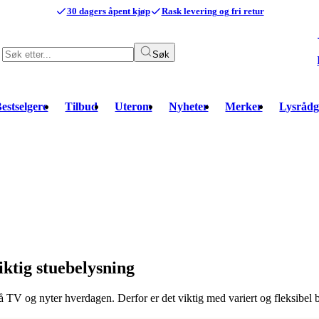
30 dagers åpent kjøp
Rask levering og fri retur
Søk
estselgere
Tilbud
Uterom
Nyheter
Merker
Lysrådg
iktig stuebelysning
ser på TV og nyter hverdagen. Derfor er det viktig med variert og fleksibe