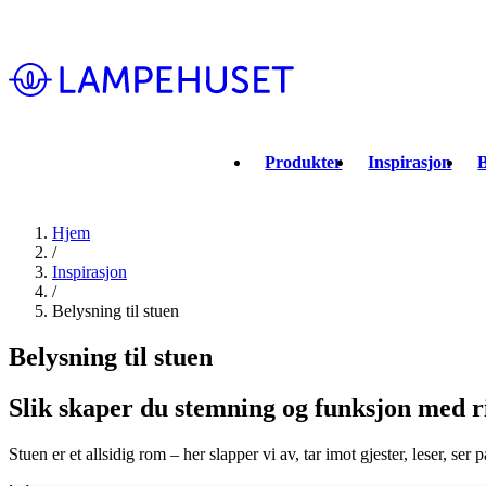
Produkter
Inspirasjon
B
Hjem
/
Inspirasjon
/
Belysning til stuen
Belysning til stuen
Slik skaper du stemning og funksjon med r
Stuen er et allsidig rom – her slapper vi av, tar imot gjester, leser, 