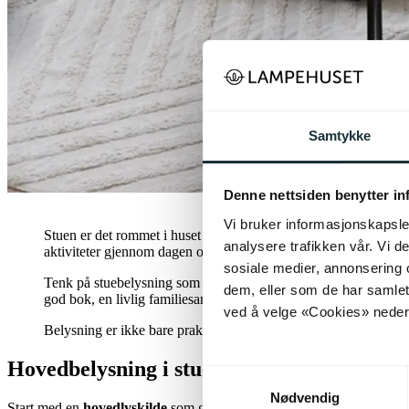
Samtykke
Denne nettsiden benytter i
Vi bruker informasjonskapsler
Stuen er det rommet i huset som bør ha flest funksjoner når det g
analysere trafikken vår. Vi 
aktiviteter gjennom dagen og kvelden. Det er derfor viktig å tenk
sosiale medier, annonsering 
Tenk på stuebelysning som
lag på lag
– en kombinasjon av funks
dem, eller som de har samlet
god bok, en livlig familiesamling eller en filmkveld i dempet be
ved å velge «Cookies» neders
Belysning er ikke bare praktisk – det er også en del av interiør
Hovedbelysning i stuen
Samtykkevalg
Nødvendig
Start med en
hovedlyskilde
som gir jevn og god spredning av lys – e