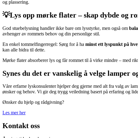
og plassering.
💡Lys opp mørke flater – skap dybde og rom
God stuebelysning handler ikke bare om lysstyrke, men også om
bala
avhenger av rommets behov og din personlige stil.
En enkel tommelfingerregel: Sørg for å ha
minst ett lyspunkt på hve
kan alle bidra til dette.
Mørke flater absorberer lys og får rommet til å virke mindre – med rik
Synes du det er vanskelig å velge lamper o
Våre erfarne lyskonsulenter hjelper deg gjerne med alt fra valg av lampe
ønsker og behov. Vi gir deg trygg veiledning basert på erfaring og lid
Ønsker du hjelp og rådgivning?
Les mer her
Kontakt oss