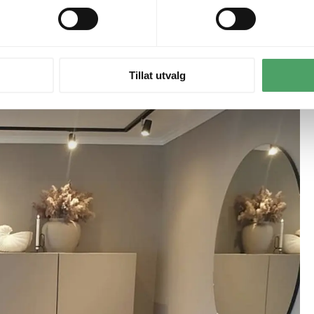
amper.
se lysnivået etter tid på døgnet og aktivitet – fra ryddig dagslys til lun k
Tillat utvalg