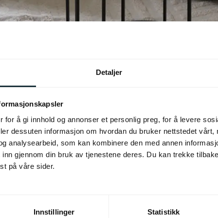
Detaljer
nformasjonskapsler
 for å gi innhold og annonser et personlig preg, for å levere sos
jelder lyssetting – et rom for hvile, lek, arbeid, gjester og alt som skj
deler dessuten informasjon om hvordan du bruker nettstedet vårt,
e helhetlig og fleksibelt når du planlegger lyssettingen.
og analysearbeid, som kan kombinere den med annen informasjon d
jonelt, stemningsfullt og dekorativt lys. Dette gir deg mulighet til å s
 inn gjennom din bruk av tjenestene deres. Du kan trekke tilba
lysning.
t på våre sider.
et. Velg lamper som fremhever din stil og gir rommet særpreg, enten det 
Innstillinger
Statistikk
nten det er
innebygde downlights
eller en
spottskinne
montert i taket.