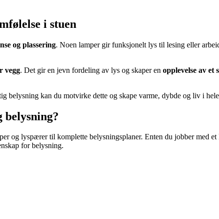
følelse i stuen
nse og plassering
. Noen lamper gir funksjonelt lys til lesing eller arb
r vegg
. Det gir en jevn fordeling av lys og skaper en
opplevelse av et
tig belysning kan du motvirke dette og skape varme, dybde og liv i hele
g belysning?
r og lyspærer til komplette belysningsplaner. Enten du jobber med et lite
enskap for belysning.