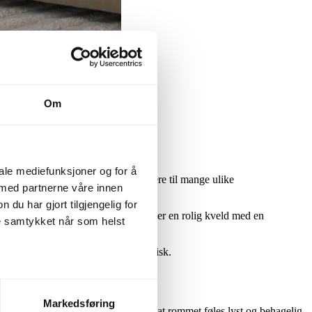
Om
iale mediefunksjoner og for å
er mellom. Her skal belysningen fungere til mange ulike
 med partnerne våre innen
u har gjort tilgjengelig for
kape den rette atmosfæren, enten det er en rolig kveld med en
ke samtykket når som helst
er moderne, klassisk eller skandinavisk.
Markedsføring
 Denne grunnbelysningen sørger for at rommet føles lyst og behagelig,