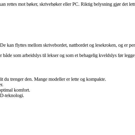
kan rettes mot bøker, skrivebøker eller PC. Riktig belysning gjør det le
kan flyttes mellom skrivebordet, nattbordet og lesekroken, og er perfe
 både som arbeidslys til lekser og som et behagelig kveldslys før legge
dit du trenger den. Mange modeller er lette og kompakte.
r.
optimal komfort.
ED-teknologi.