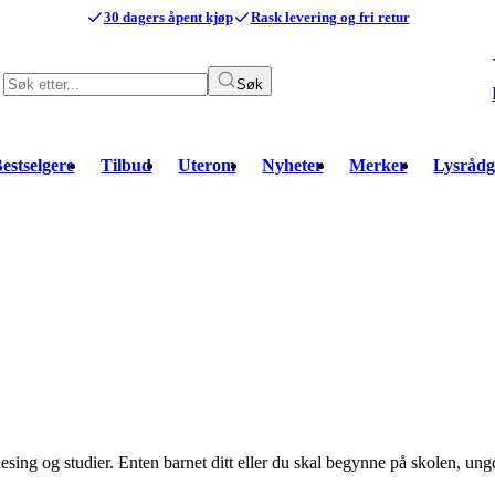
30 dagers åpent kjøp
Rask levering og fri retur
Søk
estselgere
Tilbud
Uterom
Nyheter
Merker
Lysrådg
lesing og studier. Enten barnet ditt eller du skal begynne på skolen, un