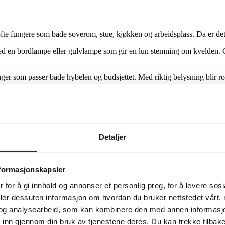
ofte fungere som både soverom, stue, kjøkken og arbeidsplass. Da er det 
ed en bordlampe eller gulvlampe som gir en lun stemning om kvelden. Op
sninger som passer både hybelen og budsjettet. Med riktig belysning blir
 gjennom hele studieåret.
Detaljer
re en ny hybel klar til studiestart, er riktig belysning en investering 
m fungerer til både lekser, studier, avslapping og hyggelige kvelder. M
nformasjonskapsler
 for å gi innhold og annonser et personlig preg, for å levere sos
skolestart.
deler dessuten informasjon om hvordan du bruker nettstedet vårt,
og analysearbeid, som kan kombinere den med annen informasjon d
 inn gjennom din bruk av tjenestene deres. Du kan trekke tilba