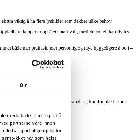
ekstra viktig å ha flere lyskilder som dekker ulike behov.
pladbare lamper er også et smart valg fordi de enkelt kan flyttes
 rommet både mer praktisk, mer personlig og mye hyggeligere å bo i –
Om
som gjør hverdagen enklere.
ed flere lyskilder får du et mer fleksibelt og komfortabelt rom –
iale mediefunksjoner og for å
 med partnerne våre innen
u har gjort tilgjengelig for
ke samtykket når som helst