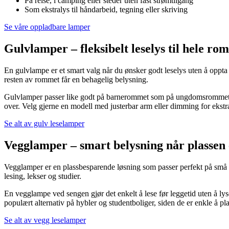
På reise, i camping eller steder uten fast strømtilgang
Som ekstralys til håndarbeid, tegning eller skriving
Se våre oppladbare lamper
Gulvlamper – fleksibelt leselys til hele ro
En gulvlampe er et smart valg når du ønsker godt leselys uten å oppta p
resten av rommet får en behagelig belysning.
Gulvlamper passer like godt på barnerommet som på ungdomsrommet, h
over. Velg gjerne en modell med justerbar arm eller dimming for ekstra 
Se alt av gulv leselamper
Vegglamper – smart belysning når plassen 
Vegglamper er en plassbesparende løsning som passer perfekt på små ro
lesing, lekser og studier.
En vegglampe ved sengen gjør det enkelt å lese før leggetid uten å ly
populært alternativ på hybler og studentboliger, siden de er enkle å pla
Se alt av vegg leselamper