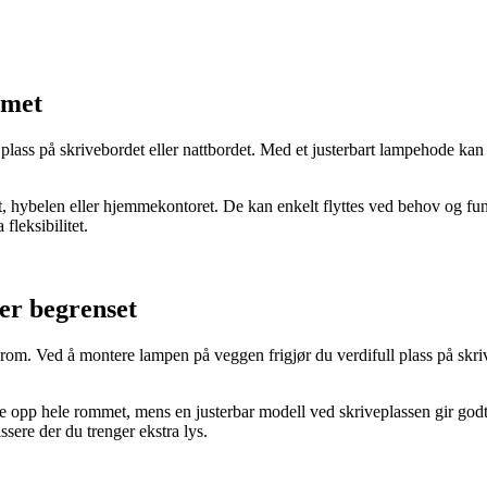
mmet
lass på skrivebordet eller nattbordet. Med et justerbart lampehode kan l
ybelen eller hjemmekontoret. De kan enkelt flyttes ved behov og fun
fleksibilitet.
er begrenset
m. Ved å montere lampen på veggen frigjør du verdifull plass på skriveb
se opp hele rommet, mens en justerbar modell ved skriveplassen gir god
ssere der du trenger ekstra lys.