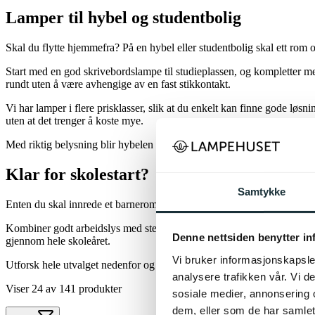
Lamper til hybel og studentbolig
Skal du flytte hjemmefra? På en hybel eller studentbolig skal ett rom 
Start med en god skrivebordslampe til studieplassen, og kompletter m
rundt uten å være avhengige av en fast stikkontakt.
Vi har lamper i flere prisklasser, slik at du enkelt kan finne gode lø
uten at det trenger å koste mye.
Med riktig belysning blir hybelen både mer funksjonell og innbydende
Klar for skolestart?
Samtykke
Enten du skal innrede et barnerom, oppgradere ungdomsrommet eller gjø
Kombiner godt arbeidslys med stemningsbelysning for å skape et rom so
Denne nettsiden benytter i
gjennom hele skoleåret.
Vi bruker informasjonskapsler
Utforsk hele utvalget nedenfor og finn lampene som passer perfekt til 
analysere trafikken vår. Vi 
Viser 24 av 141 produkter
sosiale medier, annonsering 
dem, eller som de har samlet