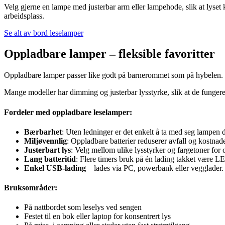
Velg gjerne en lampe med justerbar arm eller lampehode, slik at lyset 
arbeidsplass.
Se alt av bord leselamper
Oppladbare lamper – fleksible favoritter
Oppladbare lamper passer like godt på barnerommet som på hybelen. De 
Mange modeller har dimming og justerbar lysstyrke, slik at de fungerer
Fordeler med oppladbare leselamper:
Bærbarhet
: Uten ledninger er det enkelt å ta med seg lampen 
Miljøvennlig
: Oppladbare batterier reduserer avfall og kostnade
Justerbart lys
: Velg mellom ulike lysstyrker og fargetoner for 
Lang batteritid
: Flere timers bruk på én lading takket være L
Enkel USB-lading
– lades via PC, powerbank eller vegglader.
Bruksområder:
På nattbordet som leselys ved sengen
Festet til en bok eller laptop for konsentrert lys