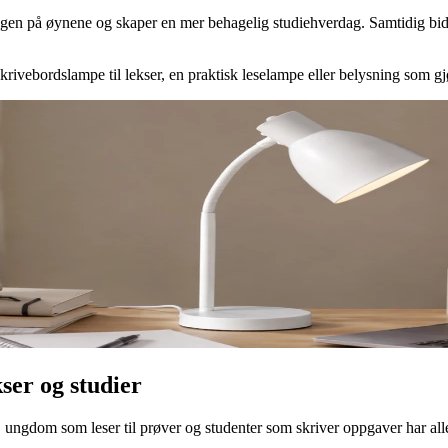
ingen på øynene og skaper en mer behagelig studiehverdag. Samtidig bidr
skrivebordslampe til lekser, en praktisk leselampe eller belysning som gjø
ser og studier
, ungdom som leser til prøver og studenter som skriver oppgaver har all