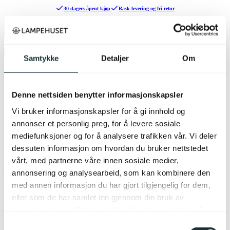
30 dagers åpent kjøp
Rask levering og fri retur
Meny
Handlekurv
Søk
Samtykke
Detaljer
Om
Hjem
/
Søk
Denne nettsiden benytter informasjonskapsler
Vi bruker informasjonskapsler for å gi innhold og
Kontakt oss
annonser et personlig preg, for å levere sosiale
mediefunksjoner og for å analysere trafikken vår. Vi deler
Åpningstider kundeservice
Hverdager: 09:00 - 16:00
dessuten informasjon om hvordan du bruker nettstedet
vårt, med partnerne våre innen sosiale medier,
E-post:
kundeservice@lampehuset.no
annonsering og analysearbeid, som kan kombinere den
Telefon:
22 32 45 36
med annen informasjon du har gjort tilgjengelig for dem,
Kontakt våre butikker
eller som de har samlet inn gjennom din bruk av
tjenestene deres. Du kan trekke tilbake samtykket når
Info og tjenester
som helst ved å velge «Cookies» nederst på våre sider.
Samtykkevalg