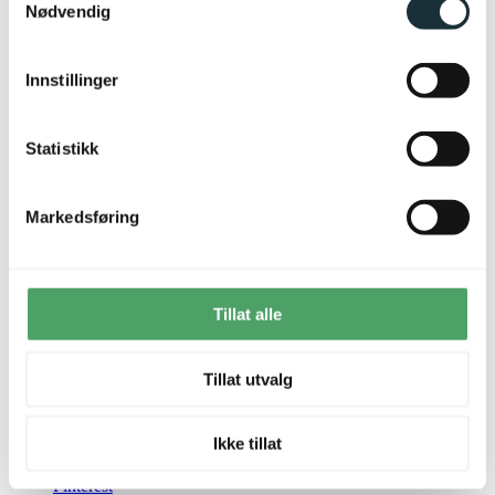
Nødvendig
Om Lampehuset
Kundeservice
Kundeklubb
Rask levering og fri retur
Innstillinger
Cookies
Bærekraft
Statistikk
Kjøpsvilkår
Lysrådgivning
Trenger du elektriker?
Markedsføring
Jobb i lampehuset
Besøk oss
Tillat alle
Facebook
Tillat utvalg
Instagram
Ikke tillat
Pinterest