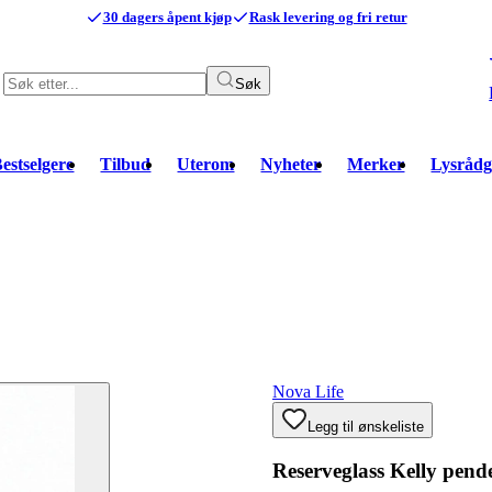
30 dagers åpent kjøp
Rask levering og fri retur
Søk
estselgere
Tilbud
Uterom
Nyheter
Merker
Lysrådg
Nova Life
Legg til ønskeliste
Reserveglass Kelly pend