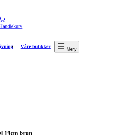
Handlekurv
ivning
Våre butikker
Meny
el 19cm brun