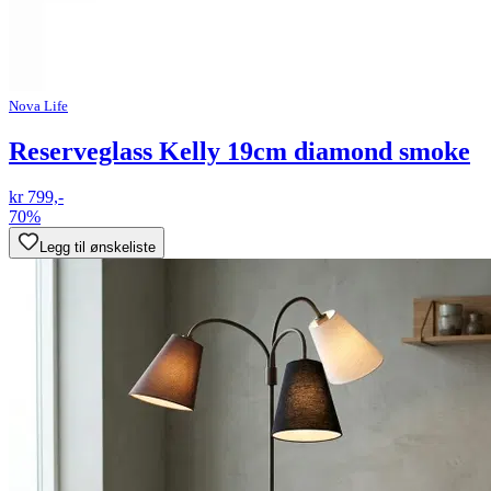
Nova Life
Reserveglass Kelly 19cm diamond smoke
kr 799,-
70%
Legg til ønskeliste