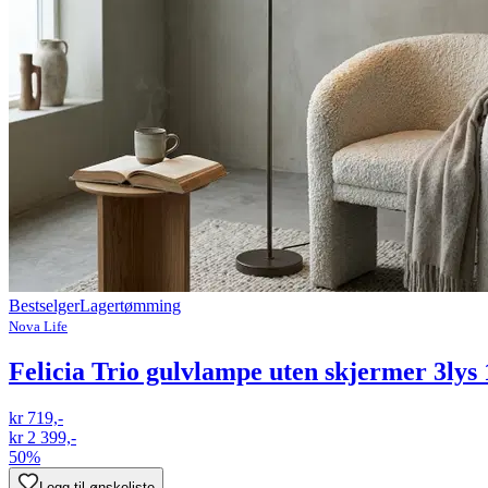
Bestselger
Lagertømming
Nova Life
Felicia Trio gulvlampe uten skjermer 3ly
kr 719,-
kr 2 399,-
50%
Legg til ønskeliste