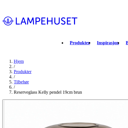
Produkter
Inspirasjon
B
Hjem
/
Produkter
/
Tilbehør
/
Reserveglass Kelly pendel 19cm brun