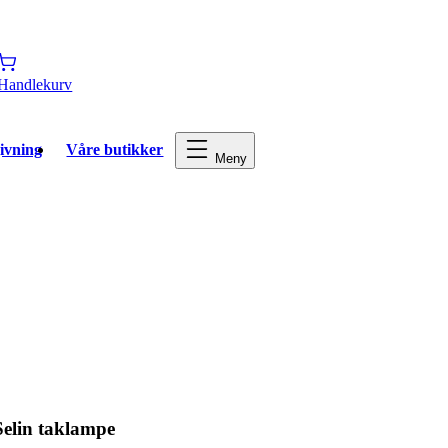
Handlekurv
ivning
Våre butikker
Meny
Selin taklampe