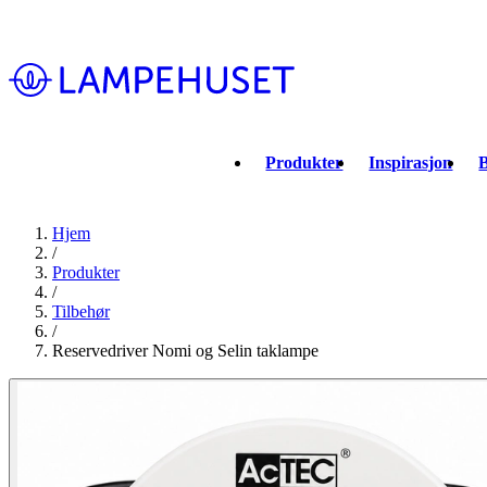
Produkter
Inspirasjon
B
Hjem
/
Produkter
/
Tilbehør
/
Reservedriver Nomi og Selin taklampe