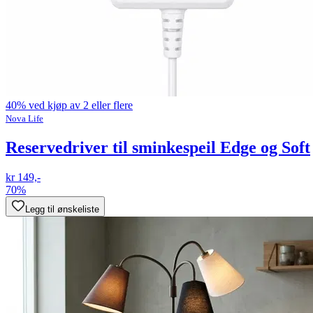
40% ved kjøp av 2 eller flere
Nova Life
Reservedriver til sminkespeil Edge og Soft
kr 149,-
70%
Legg til ønskeliste