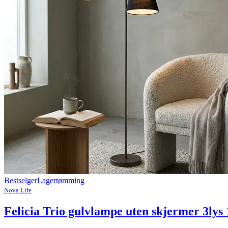
Bestselger
Lagertømming
Nova Life
Felicia Trio gulvlampe uten skjermer 3ly