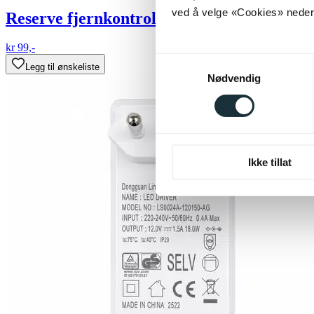
ved å velge «Cookies» neders
Reserve fjernkontroll til Tårnvifte hvit
kr 99,-
Samtykkevalg
Legg til ønskeliste
Nødvendig
Ikke tillat