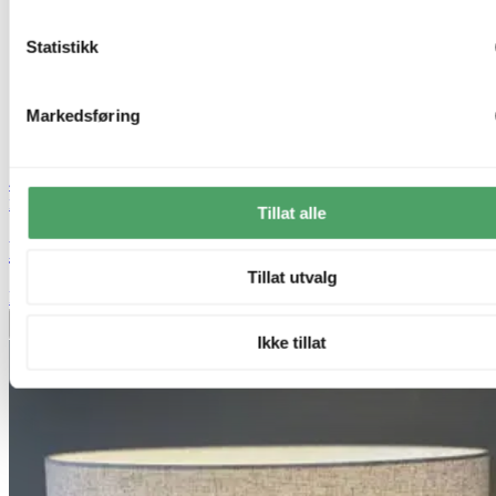
Statistikk
Markedsføring
40% ved kjøp av 2 eller flere
Nova Life
Tillat alle
Molly skjerm kipp 20cm sort
Tillat utvalg
kr 199,-
Legg til ønskeliste
Ikke tillat