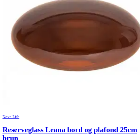
Nova Life
Reserveglass Leana bord og plafond 25cm
brun