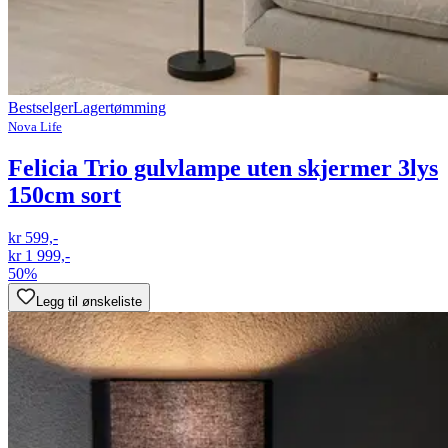
Bestselger
Lagertømming
Nova Life
Felicia Trio gulvlampe uten skjermer 3lys
150cm sort
kr 599,-
kr 1 999,-
50%
Legg til ønskeliste