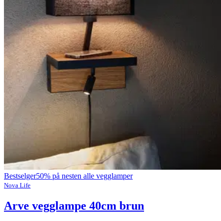
Bestselger
50% på nesten alle vegglamper
Nova Life
Arve vegglampe 40cm brun