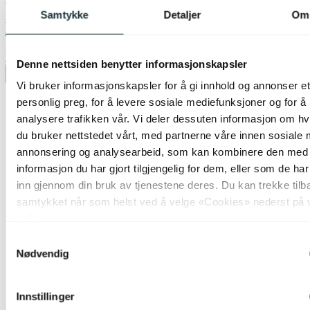
Samtykke
Detaljer
Om
Molly skjerm kipp 20cm brun
kr 199,-
Denne nettsiden benytter informasjonskapsler
Legg til ønskeliste
Vi bruker informasjonskapsler for å gi innhold og annonser et
personlig preg, for å levere sosiale mediefunksjoner og for å
analysere trafikken vår. Vi deler dessuten informasjon om h
du bruker nettstedet vårt, med partnerne våre innen sosiale 
annonsering og analysearbeid, som kan kombinere den med
informasjon du har gjort tilgjengelig for dem, eller som de ha
inn gjennom din bruk av tjenestene deres. Du kan trekke tilb
samtykket når som helst ved å velge «Cookies» nederst på 
sider.
Samtykkevalg
Nødvendig
Innstillinger