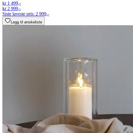
kr 1 499,-
kr 2 999,-
Siste laveste pris:
2 999,-
Legg til ønskeliste