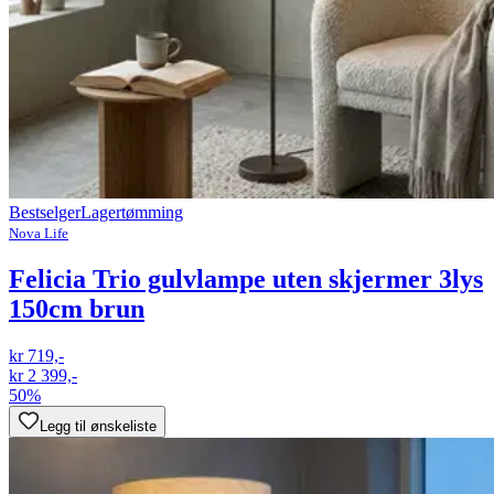
Bestselger
Lagertømming
Nova Life
Felicia Trio gulvlampe uten skjermer 3lys
150cm brun
kr 719,-
kr 2 399,-
50%
Legg til ønskeliste