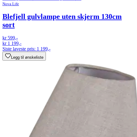
Nova Life
Blefjell gulvlampe uten skjerm 130cm
sort
kr 599,-
kr 1 199,-
Siste laveste pris:
1 199,-
Legg til ønskeliste