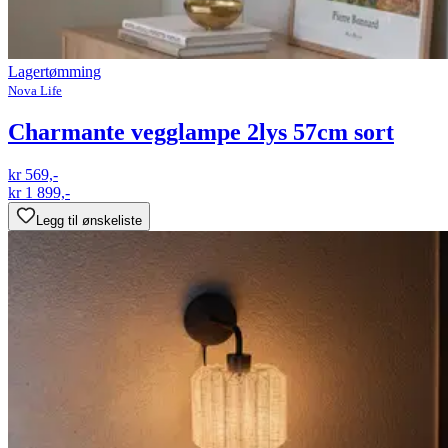
Lagertømming
Nova Life
Charmante vegglampe 2lys 57cm sort
kr 569,-
kr 1 899,-
Legg til ønskeliste