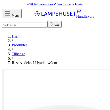
30 dagers åpent kjøp
Rask levering og fri retur
Meny
Handlekurv
Søk
Hjem
/
Produkter
/
Tilbehør
/
Reservedeksel Hyaden 40cm