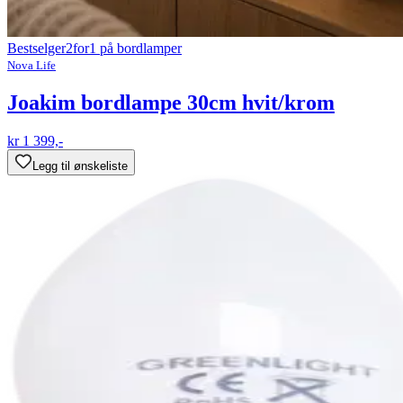
Bestselger
2for1 på bordlamper
Nova Life
Joakim bordlampe 30cm hvit/krom
kr 1 399,-
Legg til ønskeliste