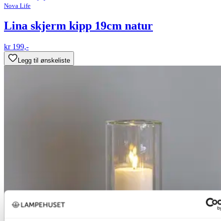
Nova Life
Lina skjerm kipp 19cm natur
kr 199,-
Legg til ønskeliste