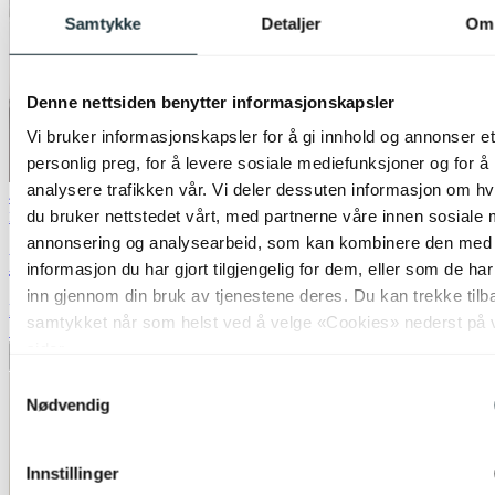
Samtykke
Detaljer
Om
Denne nettsiden benytter informasjonskapsler
Vi bruker informasjonskapsler for å gi innhold og annonser et
personlig preg, for å levere sosiale mediefunksjoner og for å
analysere trafikken vår. Vi deler dessuten informasjon om h
40% ved kjøp av 2 eller flere
du bruker nettstedet vårt, med partnerne våre innen sosiale 
Nova Life
annonsering og analysearbeid, som kan kombinere den med
Nordens lykt Large 25,5cm klar
informasjon du har gjort tilgjengelig for dem, eller som de ha
inn gjennom din bruk av tjenestene deres. Du kan trekke tilb
kr 249,-
samtykket når som helst ved å velge «Cookies» nederst på 
70%
sider.
Legg til ønskeliste
Samtykkevalg
Nødvendig
Innstillinger