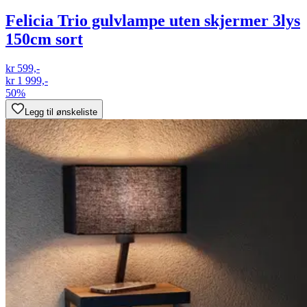
Felicia Trio gulvlampe uten skjermer 3lys
150cm sort
kr 599,-
kr 1 999,-
50%
Legg til ønskeliste