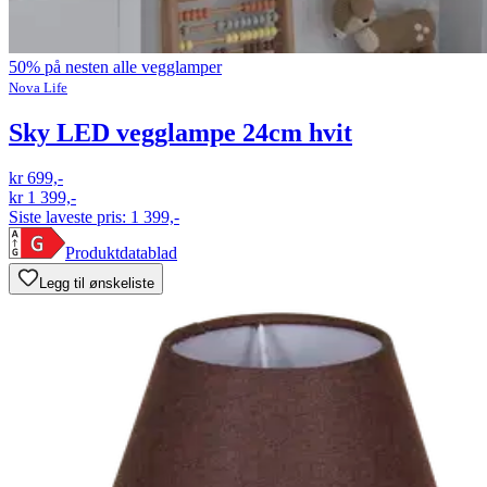
50% på nesten alle vegglamper
Nova Life
Sky LED vegglampe 24cm hvit
kr 699,-
kr 1 399,-
Siste laveste pris:
1 399,-
Produktdatablad
Legg til ønskeliste