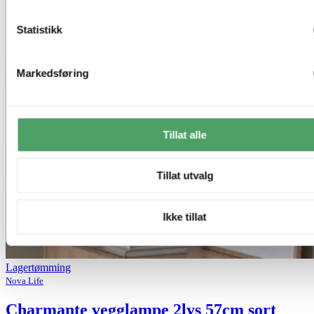
Statistikk
Markedsføring
Tillat alle
Tillat utvalg
Ikke tillat
Lagertømming
Nova Life
Charmante vegglampe 2lys 57cm sort