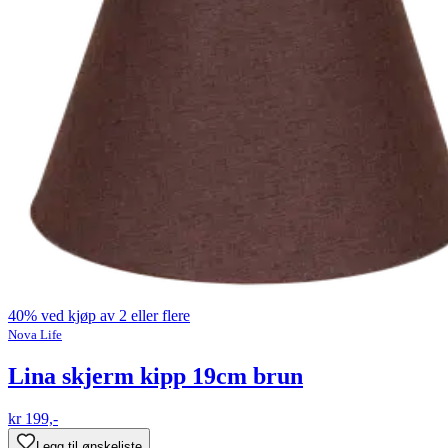
40% ved kjøp av 2 eller flere
Nova Life
Lina skjerm kipp 19cm brun
kr 199,-
Legg til ønskeliste