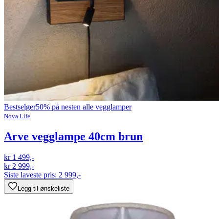
Bestselger
50% på nesten alle vegglamper
Nova Life
Arve vegglampe 40cm brun
kr 1 499,-
kr 2 999,-
Siste laveste pris:
2 999,-
Legg til ønskeliste