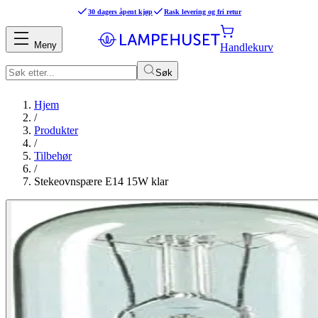
30 dagers åpent kjøp
Rask levering og fri retur
Meny
Handlekurv
Søk
Hjem
/
Produkter
/
Tilbehør
/
Stekeovnspære E14 15W klar