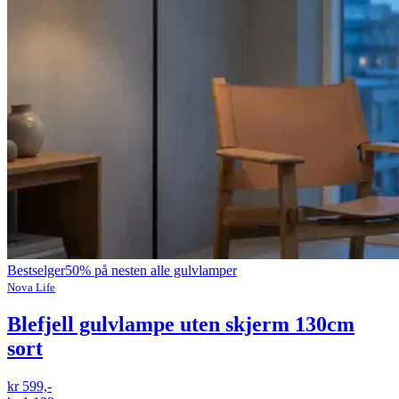
Bestselger
50% på nesten alle gulvlamper
Nova Life
Blefjell gulvlampe uten skjerm 130cm
sort
kr 599,-