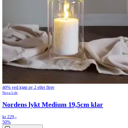
40% ved kjøp av 2 eller flere
Nova Life
Nordens lykt Medium 19,5cm klar
kr 229,-
50%