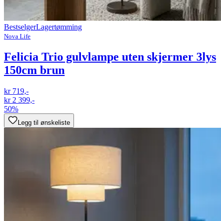
Bestselger
Lagertømming
Nova Life
Felicia Trio gulvlampe uten skjermer 3lys
150cm brun
kr 719,-
kr 2 399,-
50%
Legg til ønskeliste