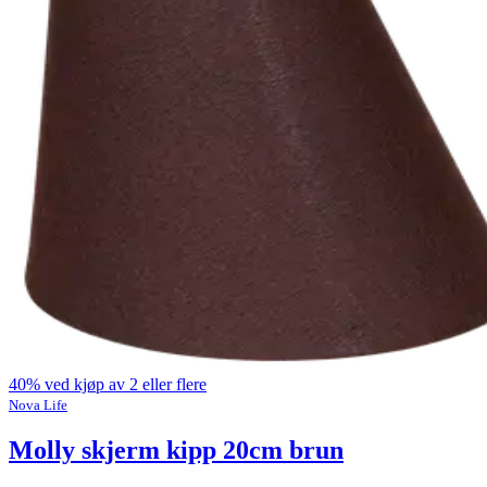
40% ved kjøp av 2 eller flere
Nova Life
Molly skjerm kipp 20cm brun