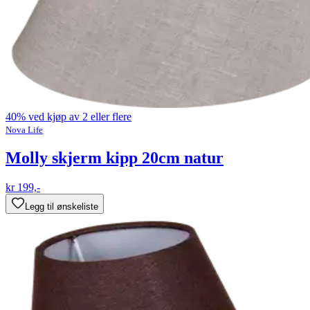
40% ved kjøp av 2 eller flere
Nova Life
Molly skjerm kipp 20cm natur
kr 199,-
Legg til ønskeliste