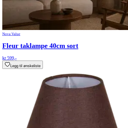
Nova Value
Fleur taklampe 40cm sort
kr 599,-
Legg til ønskeliste