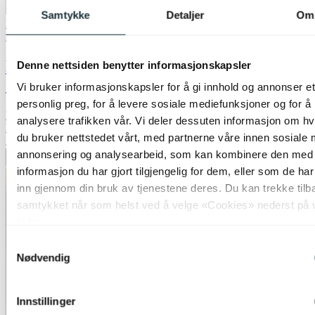
Samtykke
Detaljer
Om
Bestselger
Lagertømming
Nova Life
Felicia Trio gulvlampe uten skjermer 3lys
Denne nettsiden benytter informasjonskapsler
150cm sort
Vi bruker informasjonskapsler for å gi innhold og annonser et
personlig preg, for å levere sosiale mediefunksjoner og for å
kr 599,-
analysere trafikken vår. Vi deler dessuten informasjon om h
kr 1 999,-
du bruker nettstedet vårt, med partnerne våre innen sosiale 
50%
annonsering og analysearbeid, som kan kombinere den med
Legg til ønskeliste
informasjon du har gjort tilgjengelig for dem, eller som de ha
inn gjennom din bruk av tjenestene deres. Du kan trekke tilb
samtykket når som helst ved å velge «Cookies» nederst på 
sider.
Samtykkevalg
Nødvendig
Innstillinger