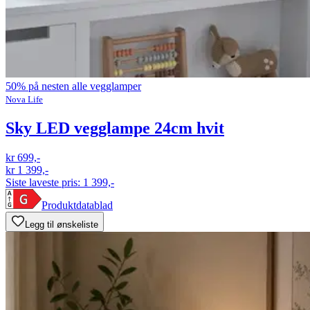
50% på nesten alle vegglamper
Nova Life
Sky LED vegglampe 24cm hvit
kr 699,-
kr 1 399,-
Siste laveste pris:
1 399,-
Produktdatablad
Legg til ønskeliste