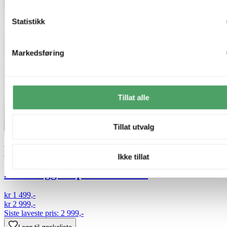
Statistikk
Markedsføring
Tillat alle
Tillat utvalg
Bestselger
50% på nesten alle vegglamper
Nova Life
Ikke tillat
Arve vegglampe 40cm brun
kr 1 499,-
kr 2 999,-
Siste laveste pris:
2 999,-