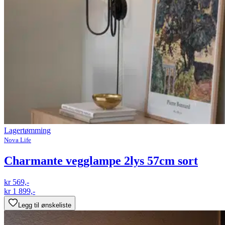
Lagertømming
Nova Life
Charmante vegglampe 2lys 57cm sort
kr 569,-
kr 1 899,-
Legg til ønskeliste