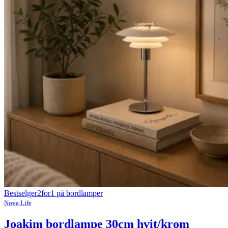
Bestselger
2for1 på bordlamper
Nova Life
Joakim bordlampe 30cm hvit/krom