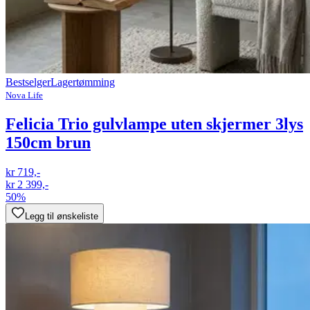
Bestselger
Lagertømming
Nova Life
Felicia Trio gulvlampe uten skjermer 3lys
150cm brun
kr 719,-
kr 2 399,-
50%
Legg til ønskeliste