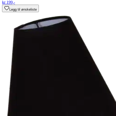
kr 199,-
Legg til ønskeliste