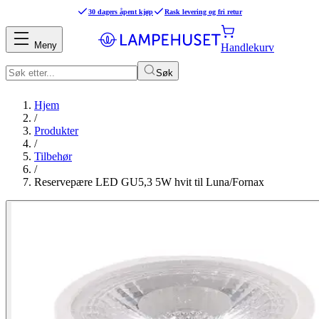
30 dagers åpent kjøp
Rask levering og fri retur
Meny
Handlekurv
Søk
Hjem
/
Produkter
/
Tilbehør
/
Reservepære LED GU5,3 5W hvit til Luna/Fornax