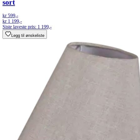
sort
kr 599,-
kr 1 199,-
Siste laveste pris:
1 199,-
Legg til ønskeliste