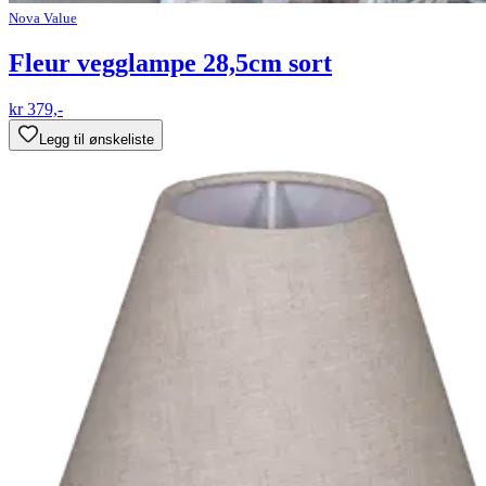
Nova Value
Fleur vegglampe 28,5cm sort
kr 379,-
Legg til ønskeliste