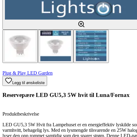
Plug & Play LED Garden
Legg til ønskeliste
Reservepære LED GU5,3 5W hvit til Luna/Fornax
Produktbeskrivelse
LED GU5,3 5W Hvit fra Lampehuset er en energieffektiv lyskilde so
varmhvitt, behagelig lys. Med en lysmengde tilsvarende en 25W halo
lyser den opp rommet samtidig som den sparer strøm. Denne LED-pæ