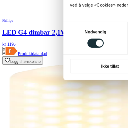
ved å velge «Cookies» neders
Philips
Samtykkevalg
LED G4 dimbar 2,1W hvit
Nødvendig
kr 119,-
Produktdatablad
Legg til ønskeliste
Ikke tillat