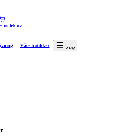
Handlekurv
ivning
Våre butikker
Meny
r