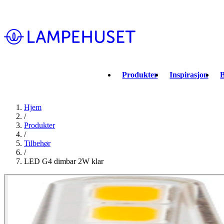
Produkter
Inspirasjon
B
Hjem
/
Produkter
/
Tilbehør
/
LED G4 dimbar 2W klar