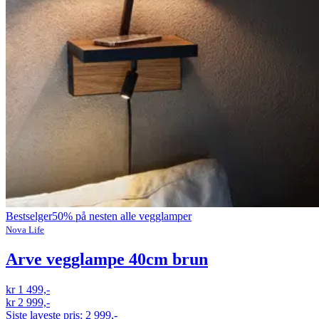
Bestselger
50% på nesten alle vegglamper
Nova Life
Arve vegglampe 40cm brun
kr 1 499,-
kr 2 999,-
Siste laveste pris:
2 999,-