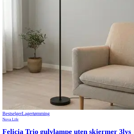
Bestselger
Lagertømming
Nova Life
Felicia Trio gulvlampe uten skjermer 3lys