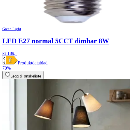
Green Light
LED E27 normal 5CCT dimbar 8W
kr 189,-
Produktdatablad
70%
Legg til ønskeliste