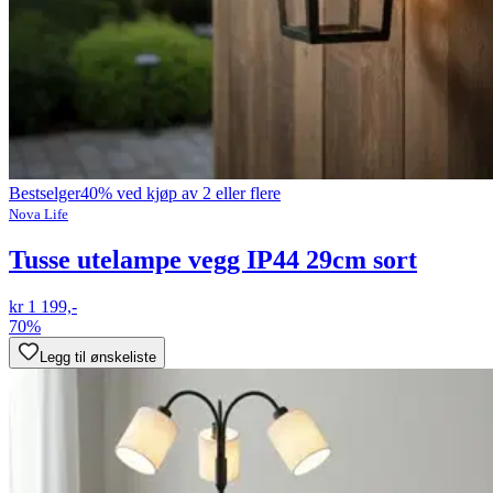
Bestselger
40% ved kjøp av 2 eller flere
Nova Life
Tusse utelampe vegg IP44 29cm sort
kr 1 199,-
70%
Legg til ønskeliste