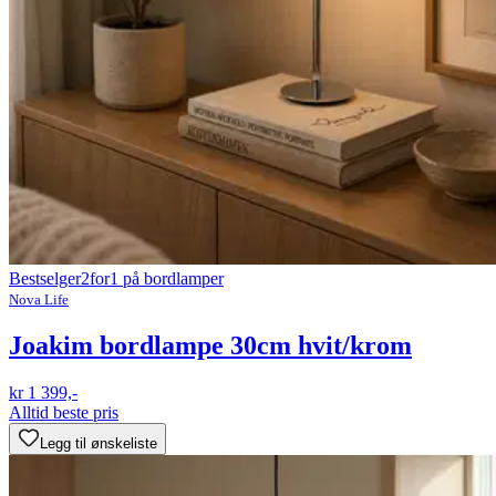
Bestselger
2for1 på bordlamper
Nova Life
Joakim bordlampe 30cm hvit/krom
kr 1 399,-
Alltid beste pris
Legg til ønskeliste