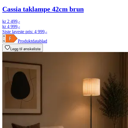
Cassia taklampe 42cm brun
kr 2 499,-
kr 4 999,-
Siste laveste pris:
4 999,-
Produktdatablad
Legg til ønskeliste