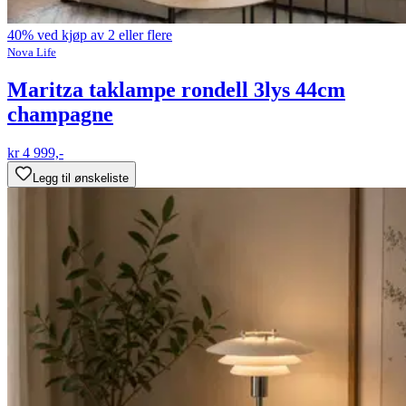
40% ved kjøp av 2 eller flere
Nova Life
Maritza taklampe rondell 3lys 44cm
champagne
kr 4 999,-
Legg til ønskeliste