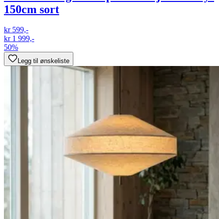
150cm sort
kr 599,-
kr 1 999,-
50%
Legg til ønskeliste