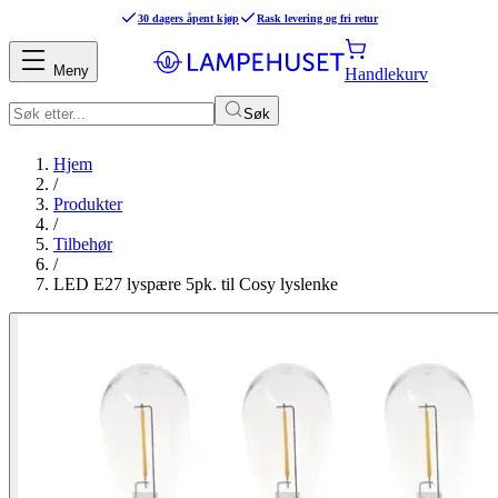
30 dagers åpent kjøp
Rask levering og fri retur
Meny
Handlekurv
Søk
Hjem
/
Produkter
/
Tilbehør
/
LED E27 lyspære 5pk. til Cosy lyslenke