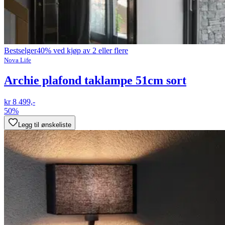
Bestselger
40% ved kjøp av 2 eller flere
Nova Life
Archie plafond taklampe 51cm sort
kr 8 499,-
50%
Legg til ønskeliste