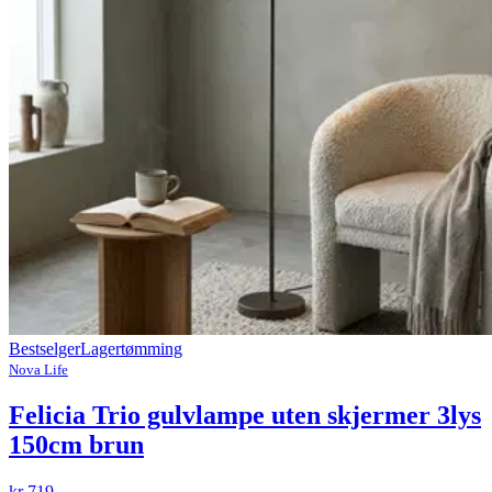
Bestselger
Lagertømming
Nova Life
Felicia Trio gulvlampe uten skjermer 3lys
150cm brun
kr 719,-