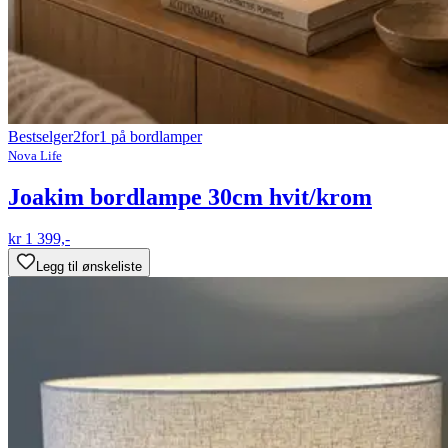
Bestselger
2for1 på bordlamper
Nova Life
Joakim bordlampe 30cm hvit/krom
kr 1 399,-
Legg til ønskeliste