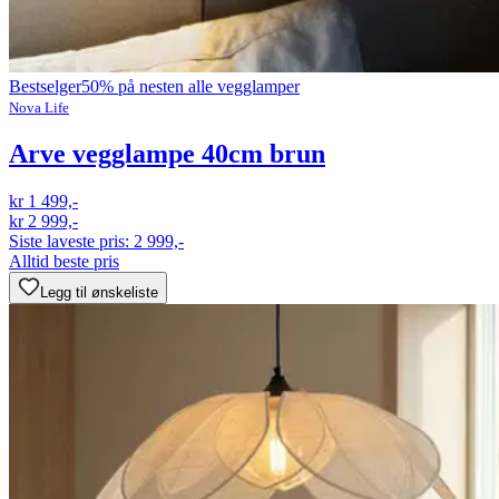
Bestselger
50% på nesten alle vegglamper
Nova Life
Arve vegglampe 40cm brun
kr 1 499,-
kr 2 999,-
Siste laveste pris:
2 999,-
Alltid beste pris
Legg til ønskeliste