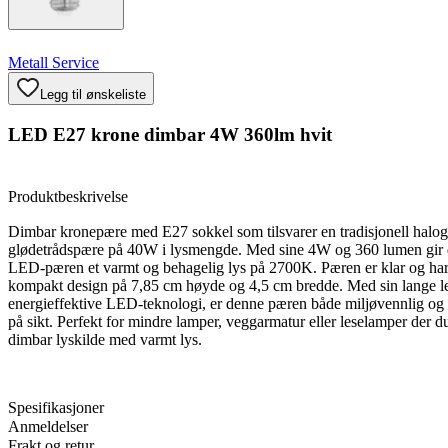
Metall Service
Legg til ønskeliste
LED E27 krone dimbar 4W 360lm hvit
Produktbeskrivelse
Dimbar kronepære med E27 sokkel som tilsvarer en tradisjonell haloge
glødetrådspære på 40W i lysmengde. Med sine 4W og 360 lumen gir
LED-pæren et varmt og behagelig lys på 2700K. Pæren er klar og har 
kompakt design på 7,85 cm høyde og 4,5 cm bredde. Med sin lange l
energieffektive LED-teknologi, er denne pæren både miljøvennlig o
på sikt. Perfekt for mindre lamper, veggarmatur eller leselamper der d
dimbar lyskilde med varmt lys.
Spesifikasjoner
Anmeldelser
Frakt og retur