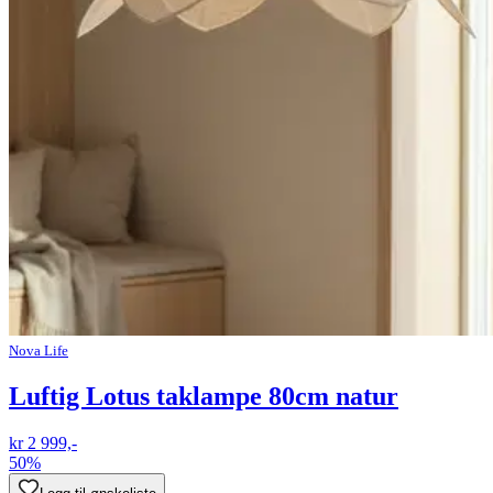
Nova Life
Luftig Lotus taklampe 80cm natur
kr 2 999,-
50%