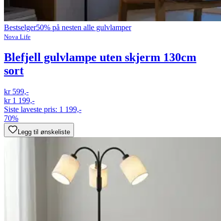
Bestselger
50% på nesten alle gulvlamper
Nova Life
Blefjell gulvlampe uten skjerm 130cm
sort
kr 599,-
kr 1 199,-
Siste laveste pris:
1 199,-
70%
Legg til ønskeliste