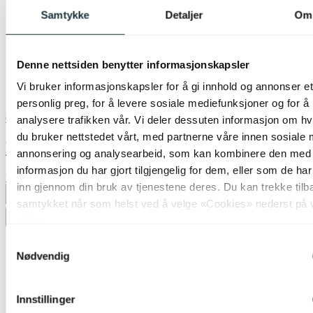
Samtykke
Detaljer
Om
Denne nettsiden benytter informasjonskapsler
Vi bruker informasjonskapsler for å gi innhold og annonser et
personlig preg, for å levere sosiale mediefunksjoner og for å
Green Light
analysere trafikken vår. Vi deler dessuten informasjon om h
du bruker nettstedet vårt, med partnerne våre innen sosiale 
LED E27 normal dimbar 4,5W amber
annonsering og analysearbeid, som kan kombinere den med
informasjon du har gjort tilgjengelig for dem, eller som de ha
kr 149,-
inn gjennom din bruk av tjenestene deres. Du kan trekke tilb
Produktdatablad
samtykket når som helst ved å velge «Cookies» nederst på 
sider.
Legg til ønskeliste
Samtykkevalg
Nødvendig
Innstillinger