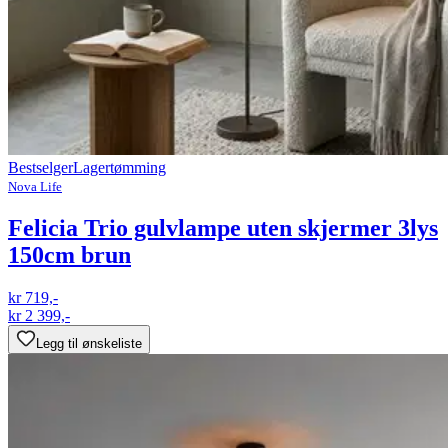
Bestselger
Lagertømming
Nova Life
Felicia Trio gulvlampe uten skjermer 3lys
150cm brun
kr 719,-
kr 2 399,-
Legg til ønskeliste