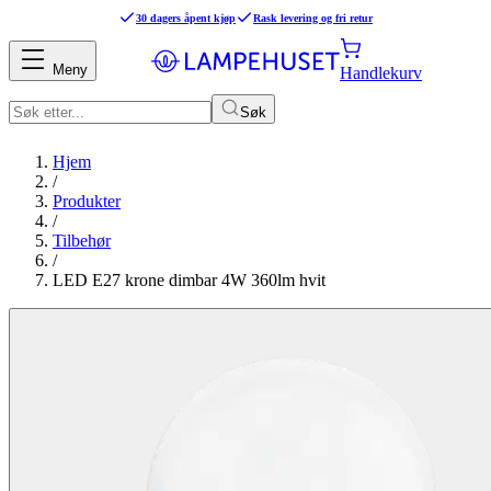
30 dagers åpent kjøp
Rask levering og fri retur
Meny
Handlekurv
Søk
Hjem
/
Produkter
/
Tilbehør
/
LED E27 krone dimbar 4W 360lm hvit