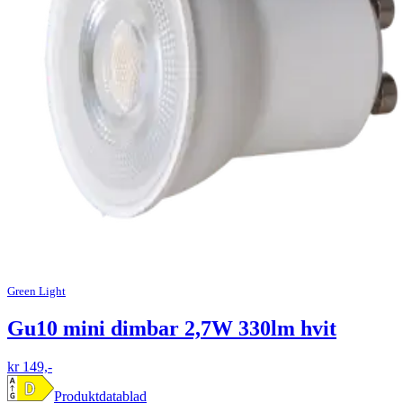
Green Light
Gu10 mini dimbar 2,7W 330lm hvit
kr 149,-
Produktdatablad