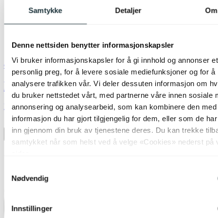
Samtykke
Detaljer
Om
Denne nettsiden benytter informasjonskapsler
Vi bruker informasjonskapsler for å gi innhold og annonser et
Green Light
personlig preg, for å levere sosiale mediefunksjoner og for å
LED E27 normal DimToWarm 6,5W klar
analysere trafikken vår. Vi deler dessuten informasjon om h
du bruker nettstedet vårt, med partnerne våre innen sosiale 
kr 199,-
annonsering og analysearbeid, som kan kombinere den med
informasjon du har gjort tilgjengelig for dem, eller som de ha
Produktdatablad
inn gjennom din bruk av tjenestene deres. Du kan trekke tilb
Legg til ønskeliste
samtykket når som helst ved å velge «Cookies» nederst på 
sider.
Samtykkevalg
Nødvendig
Innstillinger