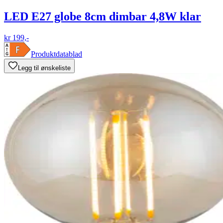
LED E27 globe 8cm dimbar 4,8W klar
kr 199,-
Produktdatablad
Legg til ønskeliste