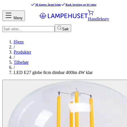
30 dagers åpent kjøp
Rask levering og fri retur
Meny
Handlekurv
Søk
Hjem
/
Produkter
/
Tilbehør
/
LED E27 globe 8cm dimbar 400lm 4W klar