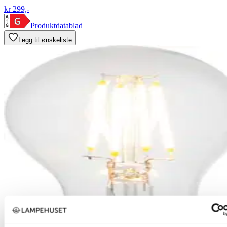
kr 299,-
Produktdatablad
Legg til ønskeliste