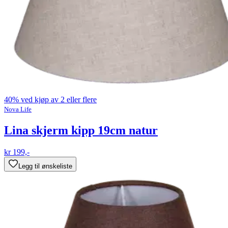
40% ved kjøp av 2 eller flere
Nova Life
Lina skjerm kipp 19cm natur
kr 199,-
Legg til ønskeliste