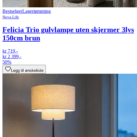
Bestselger
Lagertømming
Nova Life
Felicia Trio gulvlampe uten skjermer 3lys
150cm brun
kr 719,-
kr 2 399,-
50%
Legg til ønskeliste