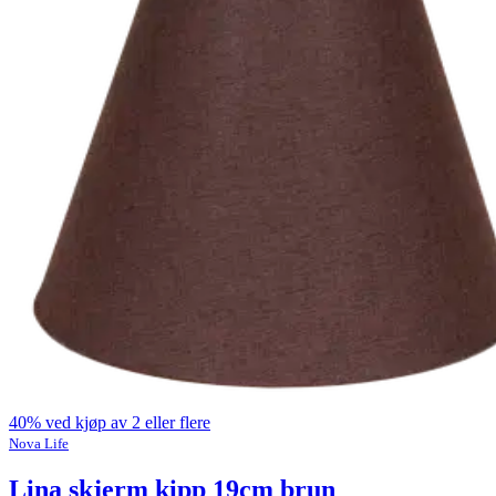
40% ved kjøp av 2 eller flere
Nova Life
Lina skjerm kipp 19cm brun