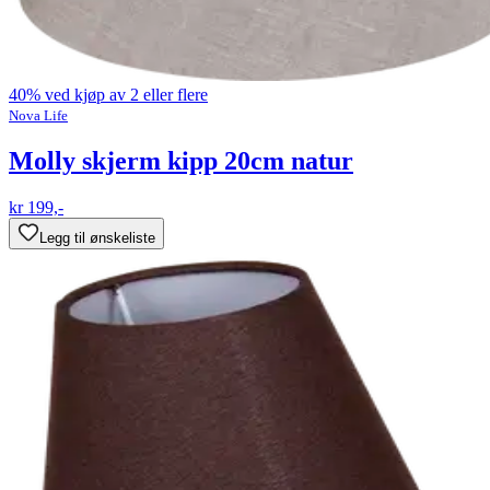
40% ved kjøp av 2 eller flere
Nova Life
Molly skjerm kipp 20cm natur
kr 199,-
Legg til ønskeliste