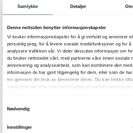
Samtykke
Detaljer
Om
Green Light
Denne nettsiden benytter informasjonskapsler
LED E14 mignon twist dimbar 3,7W klar
Vi bruker informasjonskapsler for å gi innhold og annonser et
personlig preg, for å levere sosiale mediefunksjoner og for å
kr 149,-
analysere trafikken vår. Vi deler dessuten informasjon om h
Produktdatablad
du bruker nettstedet vårt, med partnerne våre innen sosiale 
Legg til ønskeliste
annonsering og analysearbeid, som kan kombinere den med
informasjon du har gjort tilgjengelig for dem, eller som de ha
inn gjennom din bruk av tjenestene deres. Du kan trekke tilb
samtykket når som helst ved å velge «Cookies» nederst på 
sider.
Samtykkevalg
Nødvendig
Innstillinger