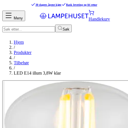
30 dagers åpent kjøp
Rask levering og fri retur
Meny
Handlekurv
Søk
Hjem
/
Produkter
/
Tilbehør
/
LED E14 illum 3,8W klar