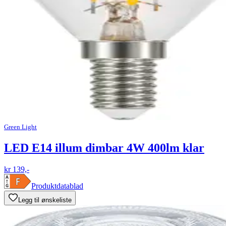
Green Light
LED E14 illum dimbar 4W 400lm klar
kr 139,-
Produktdatablad
Legg til ønskeliste