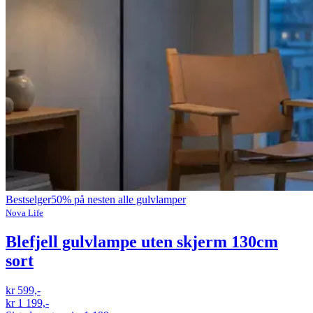
Bestselger
50% på nesten alle gulvlamper
Nova Life
Blefjell gulvlampe uten skjerm 130cm
sort
kr 599,-
kr 1 199,-