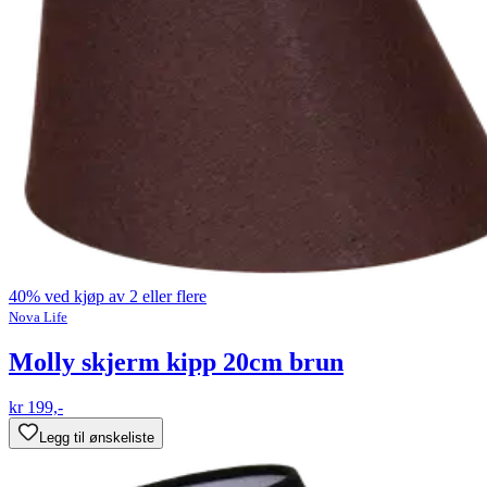
40% ved kjøp av 2 eller flere
Nova Life
Molly skjerm kipp 20cm brun
kr 199,-
Legg til ønskeliste