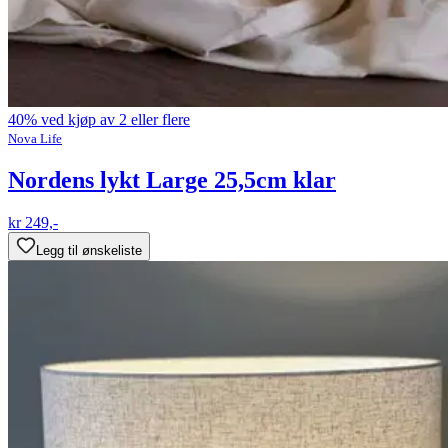
40% ved kjøp av 2 eller flere
Nova Life
Nordens lykt Large 25,5cm klar
kr 249,-
Legg til ønskeliste