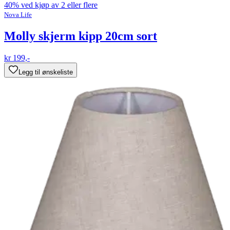
40% ved kjøp av 2 eller flere
Nova Life
Molly skjerm kipp 20cm sort
kr 199,-
Legg til ønskeliste