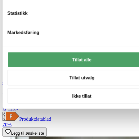
Statistikk
Markedsføring
Tillat alle
Tillat utvalg
Green Light
LED 14 illum dimbar 8W hvit
Ikke tillat
kr 129,-
Produktdatablad
70%
Legg til ønskeliste