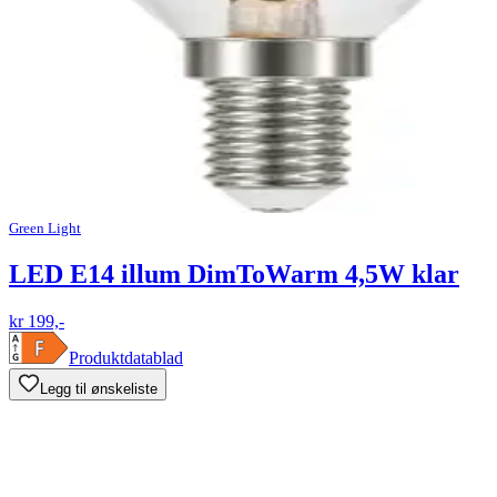
Green Light
LED E14 illum DimToWarm 4,5W klar
kr 199,-
Produktdatablad
Legg til ønskeliste