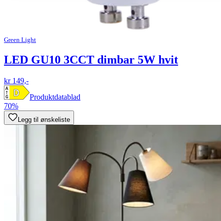
Green Light
LED GU10 3CCT dimbar 5W hvit
kr 149,-
Produktdatablad
70%
Legg til ønskeliste