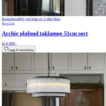
Bestselger
40% ved kjøp av 2 eller flere
Nova Life
Archie plafond taklampe 51cm sort
kr 8 499,-
Legg til ønskeliste