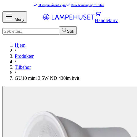
30 dagers åpent kjøp
Rask levering og fri retur
Meny
Handlekurv
Søk
Hjem
/
Produkter
/
Tilbehør
/
GU10 mini 3,5W ND 430lm hvit