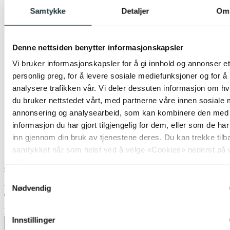
Samtykke
Detaljer
Om
Denne nettsiden benytter informasjonskapsler
Vi bruker informasjonskapsler for å gi innhold og annonser et
personlig preg, for å levere sosiale mediefunksjoner og for å
analysere trafikken vår. Vi deler dessuten informasjon om h
du bruker nettstedet vårt, med partnerne våre innen sosiale 
annonsering og analysearbeid, som kan kombinere den med
informasjon du har gjort tilgjengelig for dem, eller som de ha
inn gjennom din bruk av tjenestene deres. Du kan trekke tilb
samtykket når som helst ved å velge «Cookies» nederst på 
sider.
Green Light
Samtykkevalg
LED GU10 DTW 6W sort
Nødvendig
kr 189,-
Innstillinger
Produktdatablad