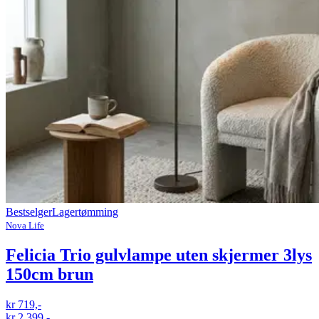
Bestselger
Lagertømming
Nova Life
Felicia Trio gulvlampe uten skjermer 3lys
150cm brun
kr 719,-
kr 2 399,-