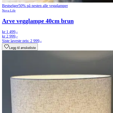
Bestselger
50% på nesten alle vegglamper
Nova Life
Arve vegglampe 40cm brun
kr 1 499,-
kr 2 999,-
Siste laveste pris:
2 999,-
Legg til ønskeliste