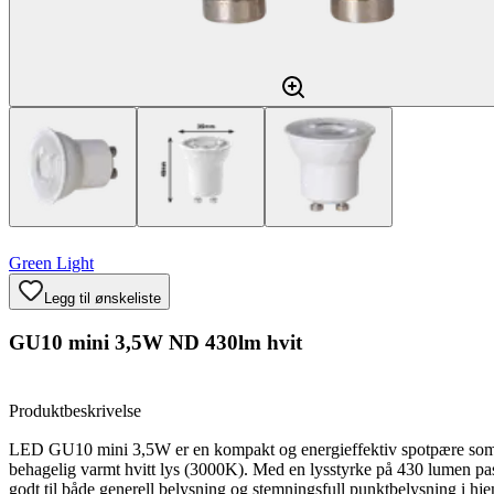
Green Light
Legg til ønskeliste
GU10 mini 3,5W ND 430lm hvit
Produktbeskrivelse
LED GU10 mini 3,5W er en kompakt og energieffektiv spotpære som 
behagelig varmt hvitt lys (3000K). Med en lysstyrke på 430 lumen pa
godt til både generell belysning og stemningsfull punktbelysning i hj