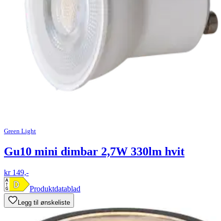
Green Light
Gu10 mini dimbar 2,7W 330lm hvit
kr 149,-
Produktdatablad
Legg til ønskeliste