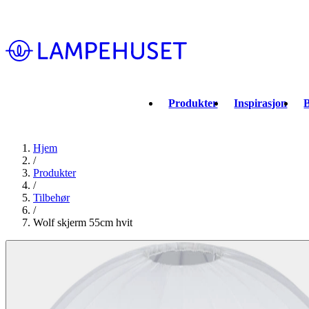
Produkter
Inspirasjon
B
Hjem
/
Produkter
/
Tilbehør
/
Wolf skjerm 55cm hvit