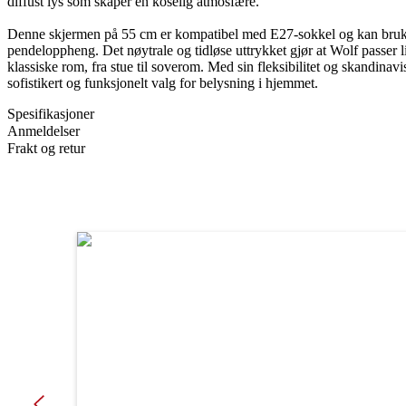
diffust lys som skaper en koselig atmosfære.
Denne skjermen på 55 cm er kompatibel med E27-sokkel og kan bruk
pendeloppheng. Det nøytrale og tidløse uttrykket gjør at Wolf passer 
klassiske rom, fra stue til soverom. Med sin fleksibilitet og skandinav
sofistikert og funksjonelt valg for belysning i hjemmet.
Spesifikasjoner
Anmeldelser
Frakt og retur