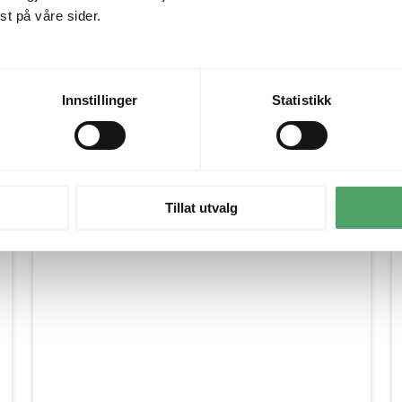
t på våre sider.
ofistikert preg.
Innstillinger
Statistikk
Inspirasjon fra våre kunder
Tillat utvalg