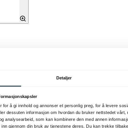
Detaljer
r trukket i et elegant grått
n gjør den enkel å kombinere
nformasjonskapsler
le uttrykk.
 for å gi innhold og annonser et personlig preg, for å levere sos
g harmonisk atmosfære.
deler dessuten informasjon om hvordan du bruker nettstedet vårt,
og analysearbeid, som kan kombinere den med annen informasjon d
 inn gjennom din bruk av tjenestene deres. Du kan trekke tilba