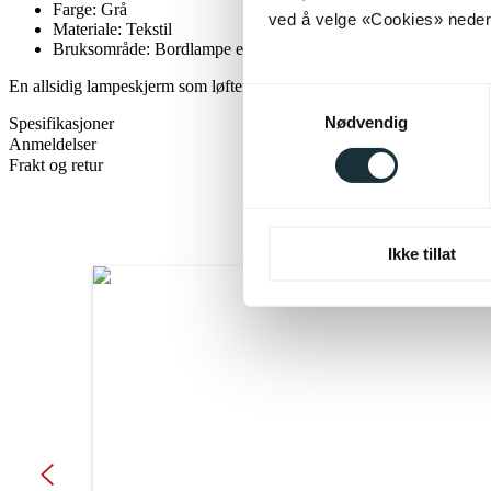
Farge: Grå
ved å velge «Cookies» neders
Materiale: Tekstil
Bruksområde: Bordlampe eller gulvlampe
En allsidig lampeskjerm som løfter helhetsinntrykket og gir rommet et s
Samtykkevalg
Nødvendig
Spesifikasjoner
Anmeldelser
Frakt og retur
Ikke tillat