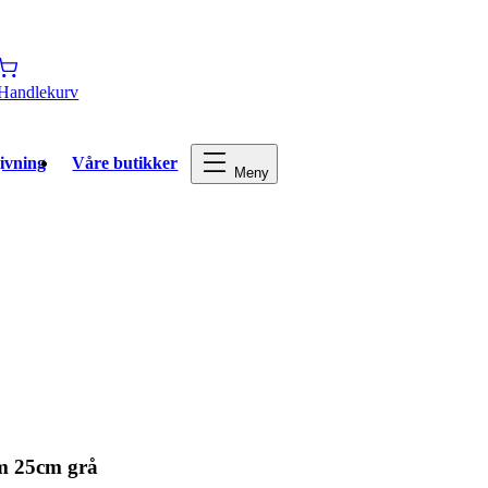
Handlekurv
ivning
Våre butikker
Meny
rm 25cm grå