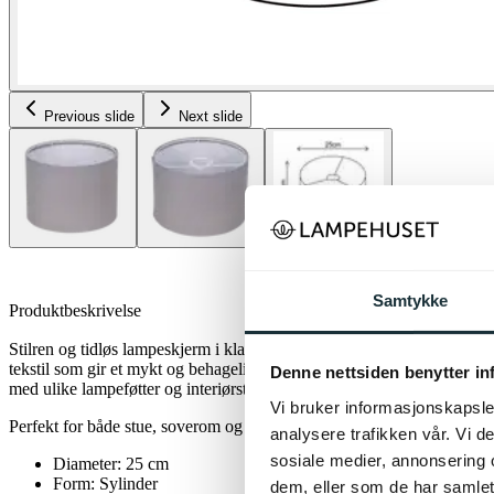
Previous slide
Next slide
Samtykke
Produktbeskrivelse
Stilren og tidløs lampeskjerm i klassisk sylinderform. Vienna-skjermen e
tekstil som gir et mykt og behagelig lys i rommet. Den nøytrale farge
Denne nettsiden benytter i
med ulike lampeføtter og interiørstiler – fra moderne til mer tradisjonel
Vi bruker informasjonskapsler
Perfekt for både stue, soverom og gang, hvor den bidrar til en lun o
analysere trafikken vår. Vi 
sosiale medier, annonsering 
Diameter: 25 cm
Form: Sylinder
dem, eller som de har samlet