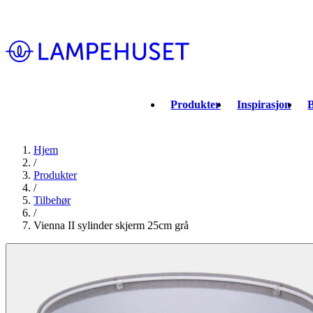
Produkter
Inspirasjon
B
Hjem
/
Produkter
/
Tilbehør
/
Vienna II sylinder skjerm 25cm grå