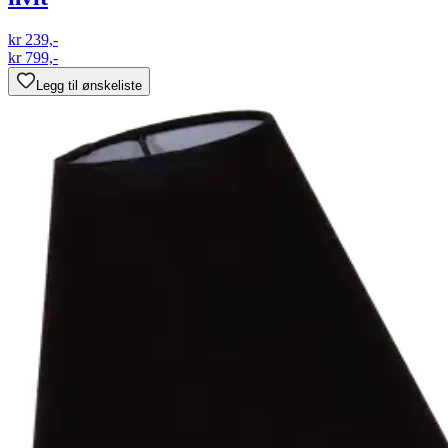
kr 239,-
kr 799,-
Legg til ønskeliste