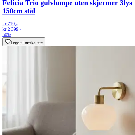
Felicia Trio gulvlampe uten skjermer 3lys
150cm stål
kr 719,-
kr 2 399,-
50%
Legg til ønskeliste