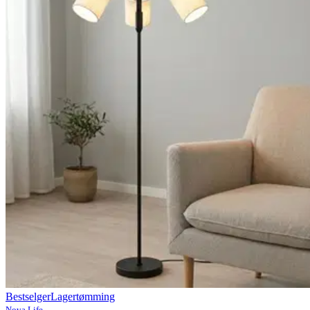
Bestselger
Lagertømming
Nova Life