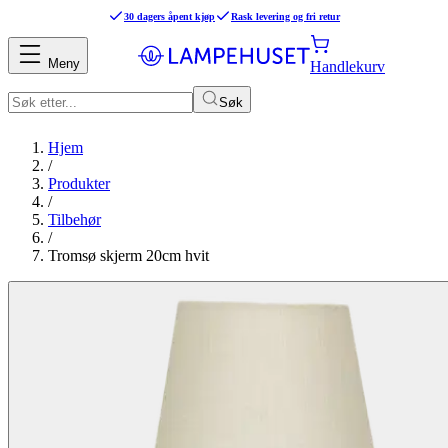
30 dagers åpent kjøp
Rask levering og fri retur
Meny
Handlekurv
Søk
Hjem
/
Produkter
/
Tilbehør
/
Tromsø skjerm 20cm hvit