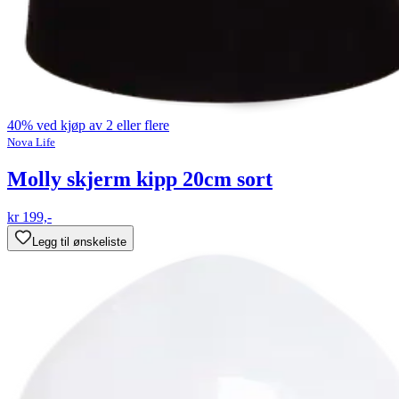
40% ved kjøp av 2 eller flere
Nova Life
Molly skjerm kipp 20cm sort
kr 199,-
Legg til ønskeliste