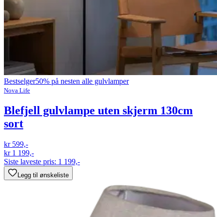
Bestselger
50% på nesten alle gulvlamper
Nova Life
Blefjell gulvlampe uten skjerm 130cm
sort
kr 599,-
kr 1 199,-
Siste laveste pris:
1 199,-
Legg til ønskeliste