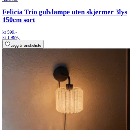
Felicia Trio gulvlampe uten skjermer 3lys
150cm sort
kr 599,-
kr 1 999,-
Legg til ønskeliste