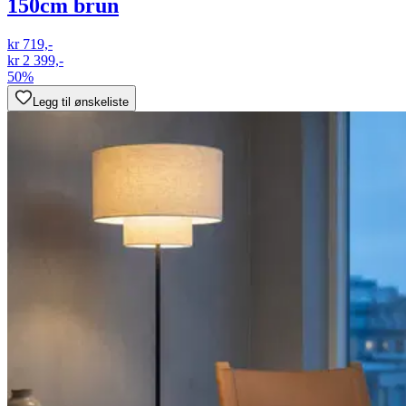
150cm brun
kr 719,-
kr 2 399,-
50%
Legg til ønskeliste