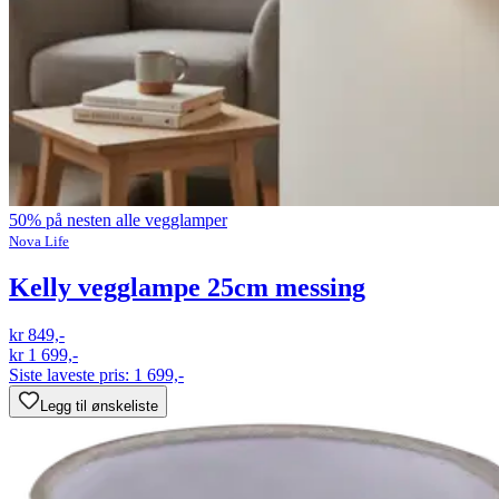
50% på nesten alle vegglamper
Nova Life
Kelly vegglampe 25cm messing
kr 849,-
kr 1 699,-
Siste laveste pris:
1 699,-
Legg til ønskeliste