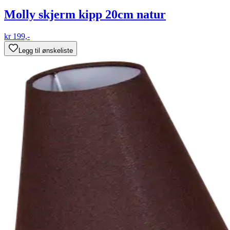
Molly skjerm kipp 20cm natur
kr 199,-
Legg til ønskeliste