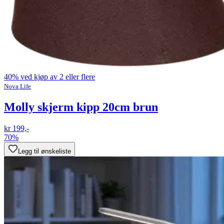
40% ved kjøp av 2 eller flere
Nova Life
Molly skjerm kipp 20cm brun
kr 199,-
70%
Legg til ønskeliste