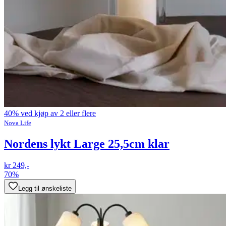
40% ved kjøp av 2 eller flere
Nova Life
Nordens lykt Large 25,5cm klar
kr 249,-
70%
Legg til ønskeliste