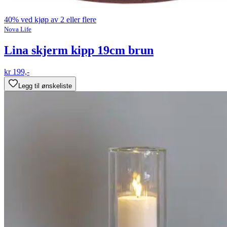
40% ved kjøp av 2 eller flere
Nova Life
Lina skjerm kipp 19cm brun
kr 199,-
Legg til ønskeliste