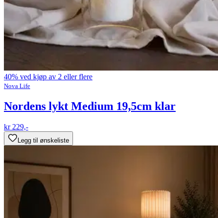
40% ved kjøp av 2 eller flere
Nova Life
Nordens lykt Medium 19,5cm klar
kr 229,-
Legg til ønskeliste