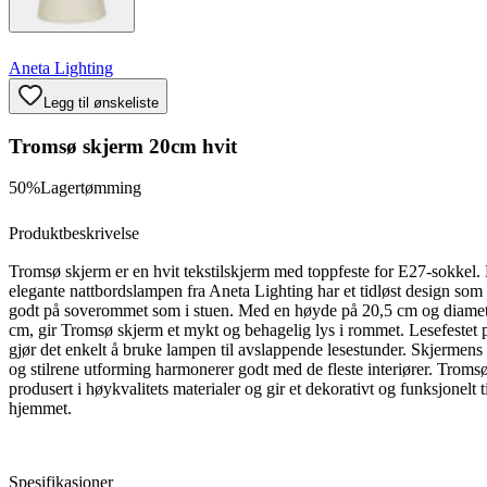
Aneta Lighting
Legg til ønskeliste
Tromsø skjerm 20cm hvit
50%
Lagertømming
Produktbeskrivelse
Tromsø skjerm er en hvit tekstilskjerm med toppfeste for E27-sokkel
elegante nattbordslampen fra Aneta Lighting har et tidløst design som 
godt på soverommet som i stuen. Med en høyde på 20,5 cm og diamet
cm, gir Tromsø skjerm et mykt og behagelig lys i rommet. Lesefestet 
gjør det enkelt å bruke lampen til avslappende lesestunder. Skjermens 
og stilrene utforming harmonerer godt med de fleste interiører. Troms
produsert i høykvalitets materialer og gir et dekorativt og funksjonelt t
hjemmet.
Spesifikasjoner