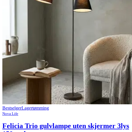
Bestselger
Lagertømming
Nova Life
Felicia Trio gulvlampe uten skjermer 3lys