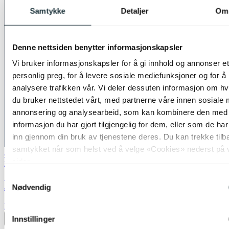
Samtykke
Detaljer
Om
Denne nettsiden benytter informasjonskapsler
Vi bruker informasjonskapsler for å gi innhold og annonser et
personlig preg, for å levere sosiale mediefunksjoner og for å
analysere trafikken vår. Vi deler dessuten informasjon om h
du bruker nettstedet vårt, med partnerne våre innen sosiale 
annonsering og analysearbeid, som kan kombinere den med
informasjon du har gjort tilgjengelig for dem, eller som de ha
inn gjennom din bruk av tjenestene deres. Du kan trekke tilb
samtykket når som helst ved å velge «Cookies» nederst på 
40% ved kjøp av 2 eller flere
sider.
Nova Life
Samtykkevalg
Blefjell skjerm rund 45cm beige
Nødvendig
kr 1 099,-
Innstillinger
Legg til ønskeliste