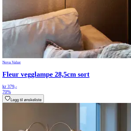
Nova Value
Fleur vegglampe 28,5cm sort
kr 379,-
70%
Legg til ønskeliste