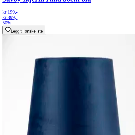
kr 199,-
kr 399,-
50%
Legg til ønskeliste