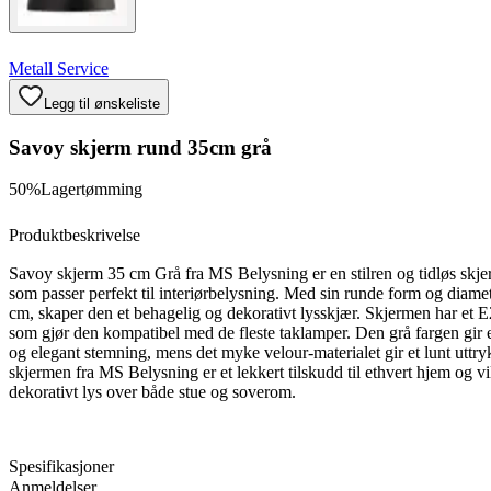
Metall Service
Legg til ønskeliste
Savoy skjerm rund 35cm grå
50%
Lagertømming
Produktbeskrivelse
Savoy skjerm 35 cm Grå fra MS Belysning er en stilren og tidløs skje
som passer perfekt til interiørbelysning. Med sin runde form og diame
cm, skaper den et behagelig og dekorativt lysskjær. Skjermen har et E
som gjør den kompatibel med de fleste taklamper. Den grå fargen gir
og elegant stemning, mens det myke velour-materialet gir et lunt uttr
skjermen fra MS Belysning er et lekkert tilskudd til ethvert hjem og vil
dekorativt lys over både stue og soverom.
Spesifikasjoner
Anmeldelser