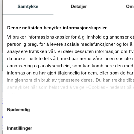
Samtykke
Detaljer
Om
Denne nettsiden benytter informasjonskapsler
Vi bruker informasjonskapsler for å gi innhold og annonser et
personlig preg, for å levere sosiale mediefunksjoner og for å
analysere trafikken vår. Vi deler dessuten informasjon om h
du bruker nettstedet vårt, med partnerne våre innen sosiale 
annonsering og analysearbeid, som kan kombinere den med
informasjon du har gjort tilgjengelig for dem, eller som de ha
inn gjennom din bruk av tjenestene deres. Du kan trekke tilb
samtykket når som helst ved å velge «Cookies» nederst på 
sider.
40% ved kjøp av 2 eller flere
Nova Life
Samtykkevalg
Nødvendig
Archie taklampe lysekrone 50cm sort
kr 8 499,-
Innstillinger