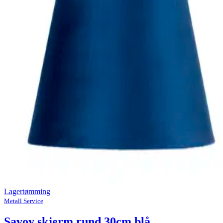
Lagertømming
Metall Service
Savoy skjerm rund 30cm blå