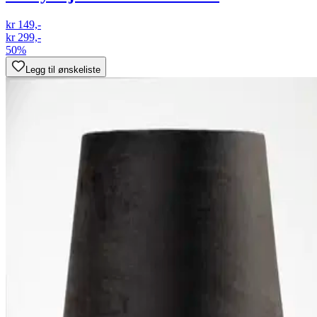
kr 149,-
kr 299,-
50%
Legg til ønskeliste