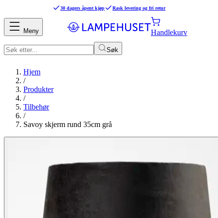
30 dagers åpent kjøp
Rask levering og fri retur
Meny
Handlekurv
Søk
Hjem
/
Produkter
/
Tilbehør
/
Savoy skjerm rund 35cm grå