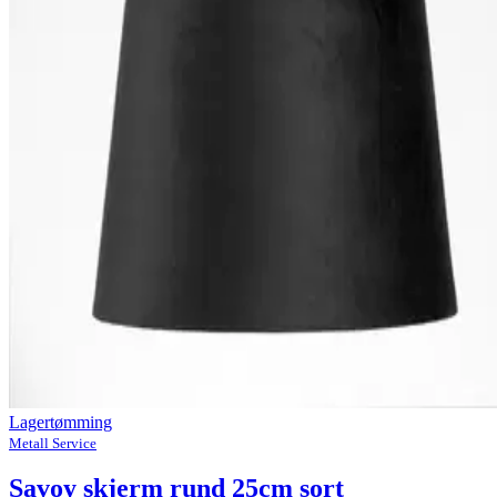
Lagertømming
Metall Service
Savoy skjerm rund 25cm sort