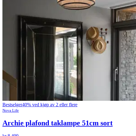
Bestselger
40% ved kjøp av 2 eller flere
Nova Life
Archie plafond taklampe 51cm sort
kr 8 499,-