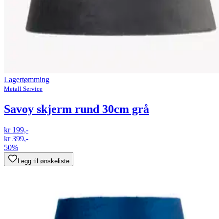
Lagertømming
Metall Service
Savoy skjerm rund 30cm grå
kr 199,-
kr 399,-
50%
Legg til ønskeliste