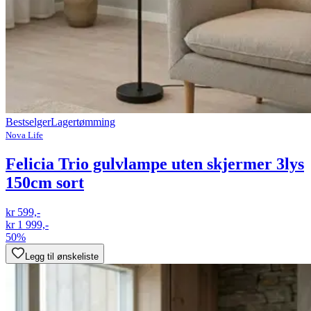
Bestselger
Lagertømming
Nova Life
Felicia Trio gulvlampe uten skjermer 3lys
150cm sort
kr 599,-
kr 1 999,-
50%
Legg til ønskeliste