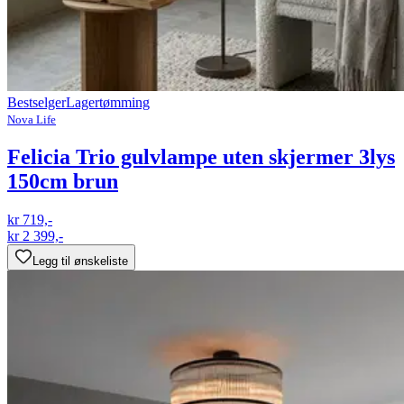
Bestselger
Lagertømming
Nova Life
Felicia Trio gulvlampe uten skjermer 3lys
150cm brun
kr 719,-
kr 2 399,-
Legg til ønskeliste