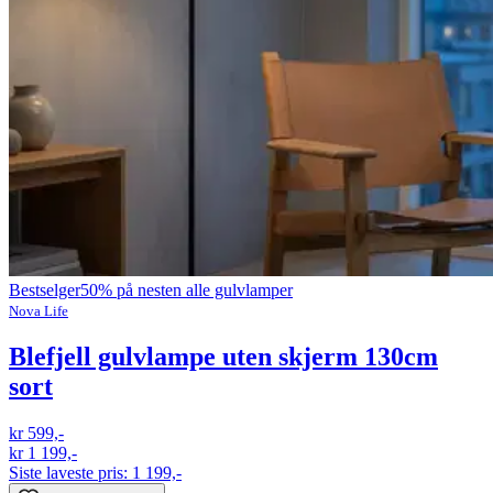
Bestselger
50% på nesten alle gulvlamper
Nova Life
Blefjell gulvlampe uten skjerm 130cm
sort
kr 599,-
kr 1 199,-
Siste laveste pris:
1 199,-