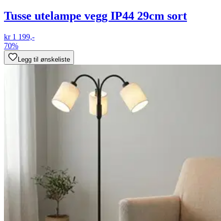
Tusse utelampe vegg IP44 29cm sort
kr 1 199,-
70%
Legg til ønskeliste