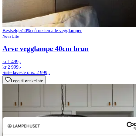
Bestselger
50% på nesten alle vegglamper
Nova Life
Arve vegglampe 40cm brun
kr 1 499,-
kr 2 999,-
Siste laveste pris:
2 999,-
Legg til ønskeliste