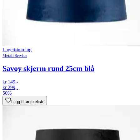
Lagertømming
Metall Service
Savoy skjerm rund 25cm blå
kr 149,-
kr 299,-
50%
Legg til ønskeliste