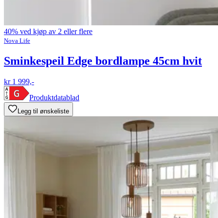
40% ved kjøp av 2 eller flere
Nova Life
Sminkespeil Edge bordlampe 45cm hvit
kr 1 999,-
Produktdatablad
Legg til ønskeliste