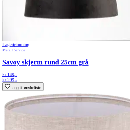
Lagertømming
Metall Service
Savoy skjerm rund 25cm grå
kr 149,-
kr 299,-
Legg til ønskeliste