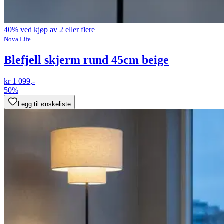
40% ved kjøp av 2 eller flere
Nova Life
Blefjell skjerm rund 45cm beige
kr 1 099,-
50%
Legg til ønskeliste