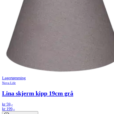
Lagertømming
Nova Life
Lina skjerm kipp 19cm grå
kr 59,-
kr 199,-