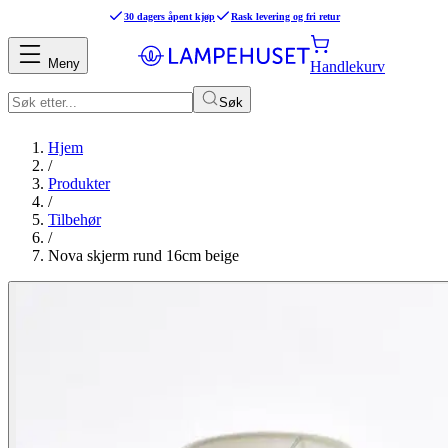
30 dagers åpent kjøp
Rask levering og fri retur
Meny
Handlekurv
Søk
Hjem
/
Produkter
/
Tilbehør
/
Nova skjerm rund 16cm beige