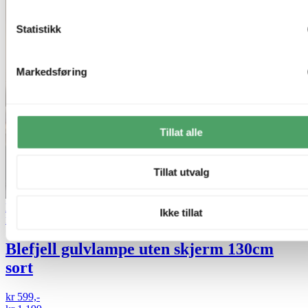
Statistikk
Markedsføring
Tillat alle
Tillat utvalg
Bestselger
50% på nesten alle gulvlamper
Ikke tillat
Nova Life
Blefjell gulvlampe uten skjerm 130cm
sort
kr 599,-