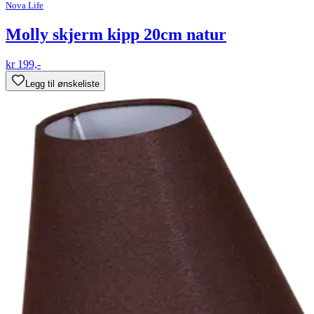
Nova Life
Molly skjerm kipp 20cm natur
kr 199,-
Legg til ønskeliste