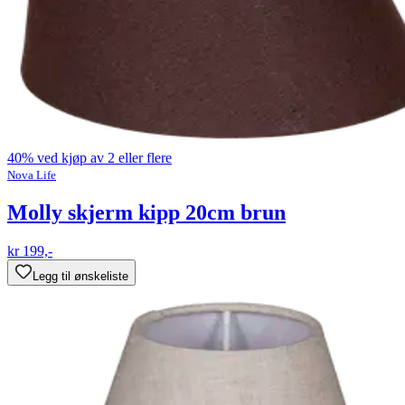
40% ved kjøp av 2 eller flere
Nova Life
Molly skjerm kipp 20cm brun
kr 199,-
Legg til ønskeliste