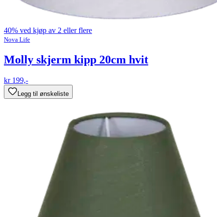
40% ved kjøp av 2 eller flere
Nova Life
Molly skjerm kipp 20cm hvit
kr 199,-
Legg til ønskeliste