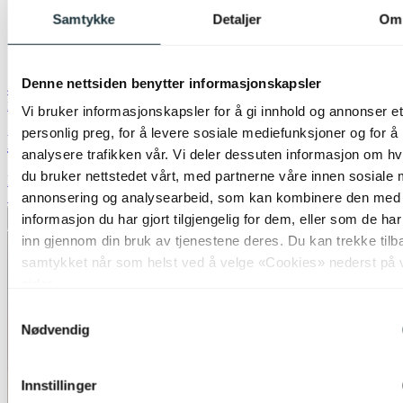
Samtykke
Detaljer
Om
Denne nettsiden benytter informasjonskapsler
40% ved kjøp av 2 eller flere
Nova Life
Vi bruker informasjonskapsler for å gi innhold og annonser et
personlig preg, for å levere sosiale mediefunksjoner og for å
Molly skjerm kipp 20cm sort
analysere trafikken vår. Vi deler dessuten informasjon om h
du bruker nettstedet vårt, med partnerne våre innen sosiale 
kr 199,-
50%
annonsering og analysearbeid, som kan kombinere den med
informasjon du har gjort tilgjengelig for dem, eller som de ha
Legg til ønskeliste
inn gjennom din bruk av tjenestene deres. Du kan trekke tilb
samtykket når som helst ved å velge «Cookies» nederst på 
sider.
Samtykkevalg
Nødvendig
Innstillinger