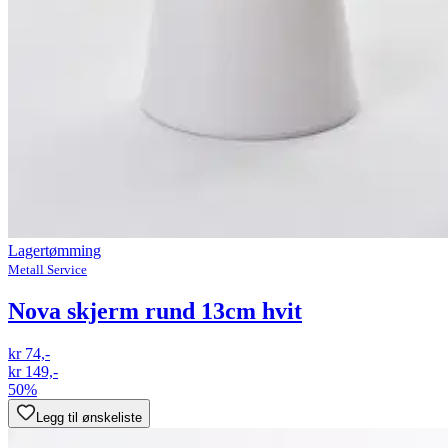
Lagertømming
Metall Service
Nova skjerm rund 13cm hvit
kr 74,-
kr 149,-
50%
Legg til ønskeliste