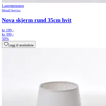
Lagertømming
Metall Service
Nova skjerm rund 35cm hvit
kr 199,-
kr 399,-
50%
Legg til ønskeliste