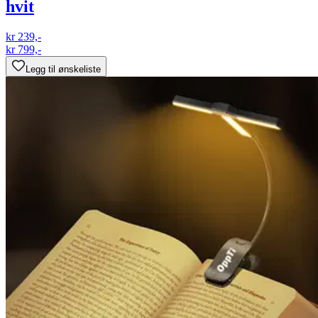
hvit
kr 239,-
kr 799,-
Legg til ønskeliste