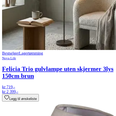
Bestselger
Lagertømming
Nova Life
Felicia Trio gulvlampe uten skjermer 3lys
150cm brun
kr 719,-
kr 2 399,-
Legg til ønskeliste