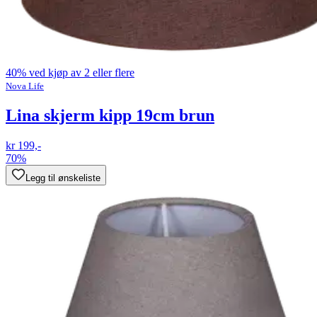
40% ved kjøp av 2 eller flere
Nova Life
Lina skjerm kipp 19cm brun
kr 199,-
70%
Legg til ønskeliste