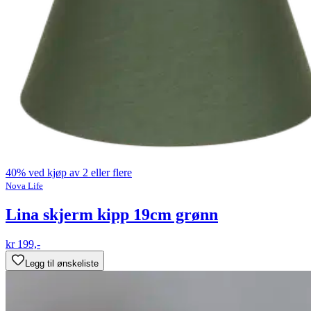
40% ved kjøp av 2 eller flere
Nova Life
Lina skjerm kipp 19cm grønn
kr 199,-
Legg til ønskeliste