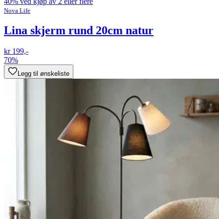
40% ved kjøp av 2 eller flere
Nova Life
Lina skjerm rund 20cm natur
kr 199,-
70%
Legg til ønskeliste