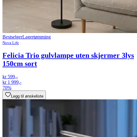
Bestselger
Lagertømming
Nova Life
Felicia Trio gulvlampe uten skjermer 3lys
150cm sort
kr 599,-
kr 1 999,-
70%
Legg til ønskeliste