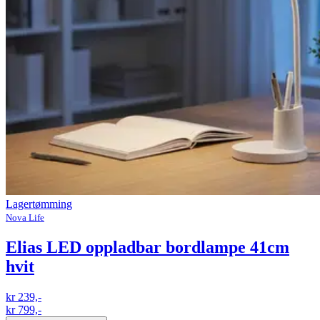
Lagertømming
Nova Life
Elias LED oppladbar bordlampe 41cm
hvit
kr 239,-
kr 799,-