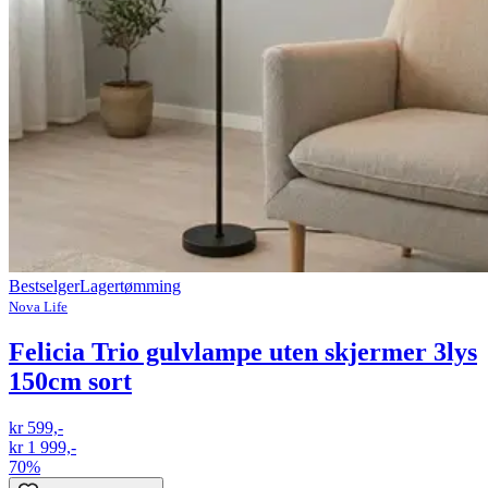
Bestselger
Lagertømming
Nova Life
Felicia Trio gulvlampe uten skjermer 3lys
150cm sort
kr 599,-
kr 1 999,-
70%