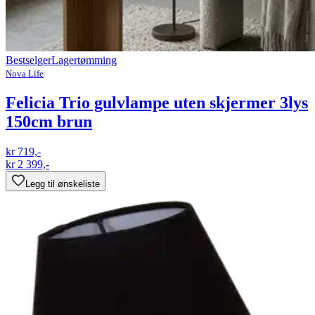
Bestselger
Lagertømming
Nova Life
Felicia Trio gulvlampe uten skjermer 3lys
150cm brun
kr 719,-
kr 2 399,-
Legg til ønskeliste