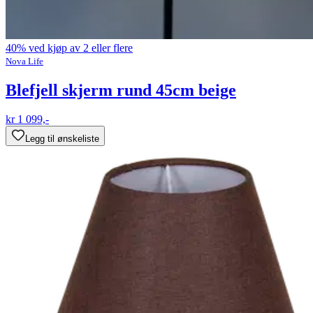
40% ved kjøp av 2 eller flere
Nova Life
Blefjell skjerm rund 45cm beige
kr 1 099,-
Legg til ønskeliste