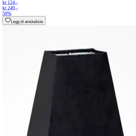
kr 124,-
kr 249,-
50%
Legg til ønskeliste