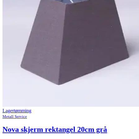
Lagertømming
Metall Service
Nova skjerm rektangel 20cm grå