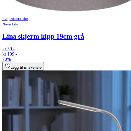
Lagertømming
Nova Life
Lina skjerm kipp 19cm grå
kr 59,-
kr 199,-
70%
Legg til ønskeliste