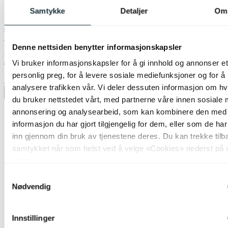
Samtykke
Detaljer
Om
40% ved kjøp av 2 eller flere
Nova Life
Denne nettsiden benytter informasjonskapsler
Molly skjerm kipp 20cm brun
Vi bruker informasjonskapsler for å gi innhold og annonser et
personlig preg, for å levere sosiale mediefunksjoner og for å
kr 199,-
analysere trafikken vår. Vi deler dessuten informasjon om h
Legg til ønskeliste
du bruker nettstedet vårt, med partnerne våre innen sosiale 
annonsering og analysearbeid, som kan kombinere den med
informasjon du har gjort tilgjengelig for dem, eller som de ha
inn gjennom din bruk av tjenestene deres. Du kan trekke tilb
samtykket når som helst ved å velge «Cookies» nederst på 
sider.
Samtykkevalg
Nødvendig
Innstillinger