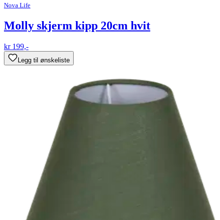
Nova Life
Molly skjerm kipp 20cm hvit
kr 199,-
Legg til ønskeliste