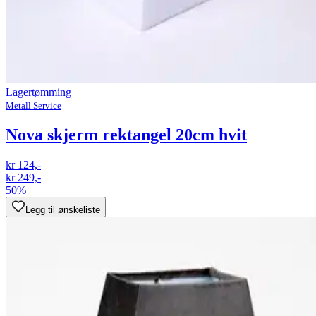
Lagertømming
Metall Service
Nova skjerm rektangel 20cm hvit
kr 124,-
kr 249,-
50%
Legg til ønskeliste