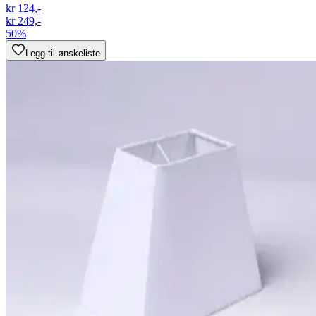
kr 124,-
kr 249,-
50%
Legg til ønskeliste