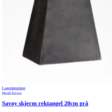
Lagertømming
Metall Service
Savoy skjerm rektangel 20cm grå