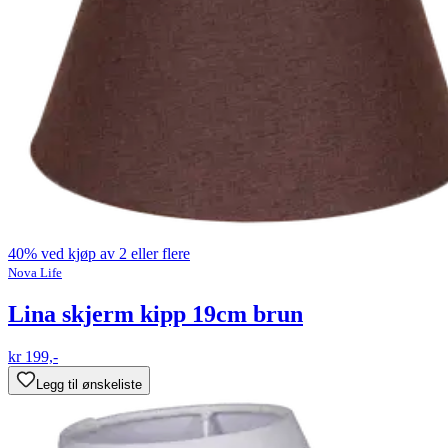
40% ved kjøp av 2 eller flere
Nova Life
Lina skjerm kipp 19cm brun
kr 199,-
Legg til ønskeliste