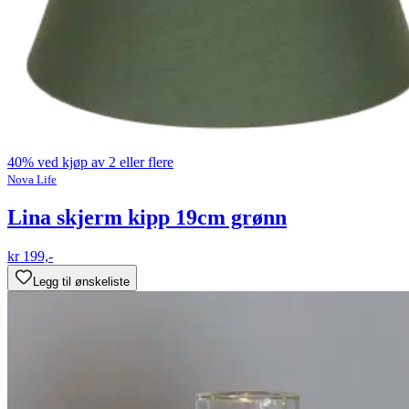
40% ved kjøp av 2 eller flere
Nova Life
Lina skjerm kipp 19cm grønn
kr 199,-
Legg til ønskeliste