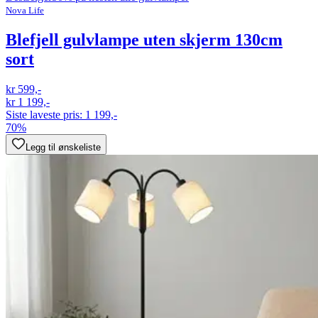
Nova Life
Blefjell gulvlampe uten skjerm 130cm
sort
kr 599,-
kr 1 199,-
Siste laveste pris:
1 199,-
70%
Legg til ønskeliste