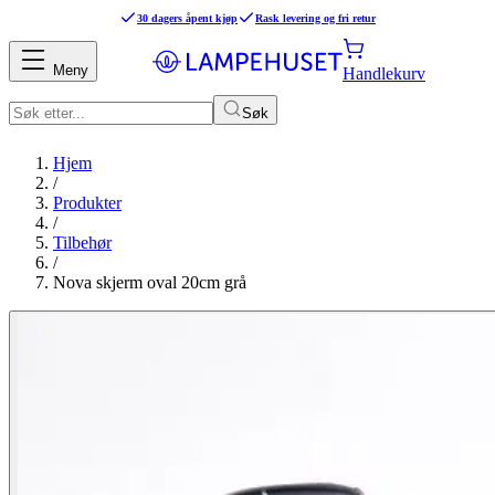
30 dagers åpent kjøp
Rask levering og fri retur
Meny
Handlekurv
Søk
Hjem
/
Produkter
/
Tilbehør
/
Nova skjerm oval 20cm grå