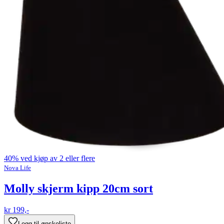
40% ved kjøp av 2 eller flere
Nova Life
Molly skjerm kipp 20cm sort
kr 199,-
Legg til ønskeliste