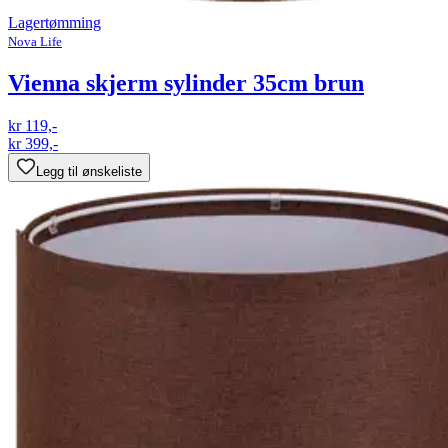
Lagertømming
Nova Life
Vienna skjerm sylinder 35cm brun
kr 119,-
kr 399,-
Legg til ønskeliste