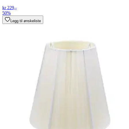
kr 229,-
50%
Legg til ønskeliste