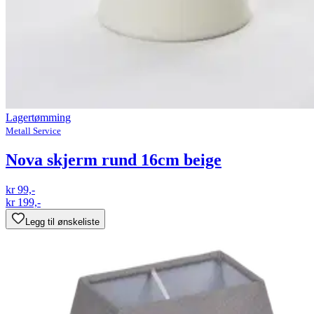
Lagertømming
Metall Service
Nova skjerm rund 16cm beige
kr 99,-
kr 199,-
Legg til ønskeliste