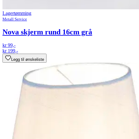
Lagertømming
Metall Service
Nova skjerm rund 16cm grå
kr 99,-
kr 199,-
Legg til ønskeliste