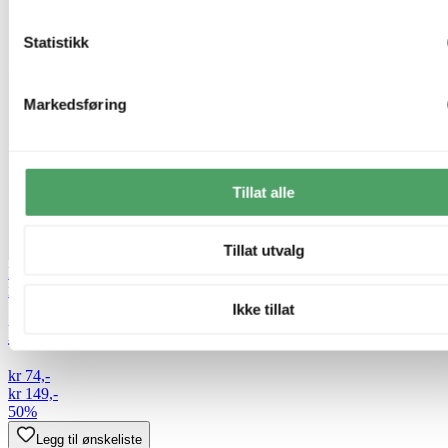
Statistikk
Markedsføring
Tillat alle
Tillat utvalg
Lagertømming
Metall Service
Ikke tillat
Nova skjerm rund 13cm hvit
kr 74,-
kr 149,-
50%
Legg til ønskeliste