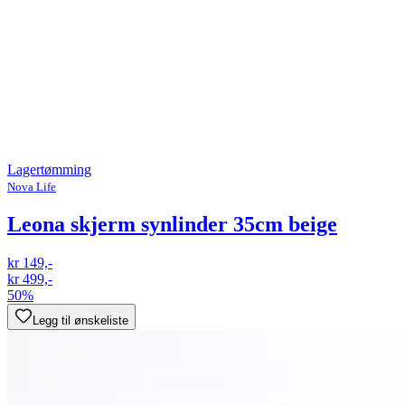
Lagertømming
Nova Life
Leona skjerm synlinder 35cm beige
kr 149,-
kr 499,-
50%
Legg til ønskeliste