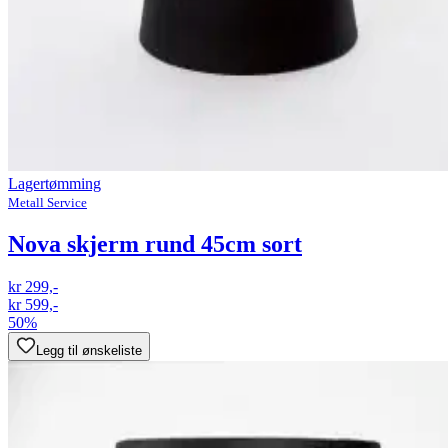
Lagertømming
Metall Service
Nova skjerm rund 45cm sort
kr 299,-
kr 599,-
50%
Legg til ønskeliste