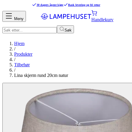
30 dagers åpent kjøp
Rask levering og fri retur
Meny
Handlekurv
Søk
Hjem
/
Produkter
/
Tilbehør
/
Lina skjerm rund 20cm natur