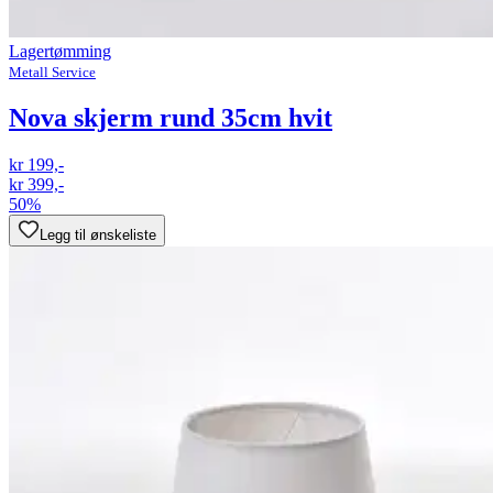
Lagertømming
Metall Service
Nova skjerm rund 35cm hvit
kr 199,-
kr 399,-
50%
Legg til ønskeliste