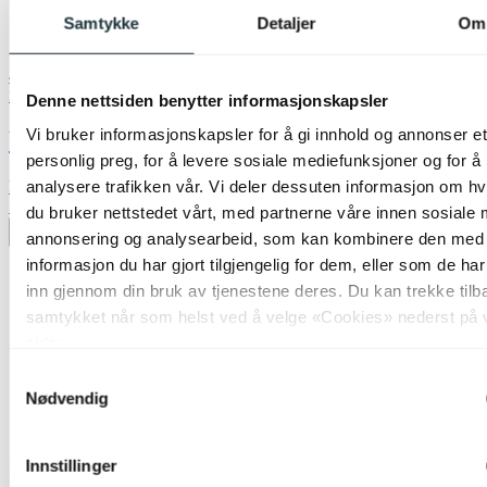
Samtykke
Detaljer
Om
40% ved kjøp av 2 eller flere
Nova Life
Denne nettsiden benytter informasjonskapsler
Vi bruker informasjonskapsler for å gi innhold og annonser et
Vienna II sylinder skjerm 25cm grå
personlig preg, for å levere sosiale mediefunksjoner og for å
analysere trafikken vår. Vi deler dessuten informasjon om h
kr 299,-
50%
du bruker nettstedet vårt, med partnerne våre innen sosiale 
Legg til ønskeliste
annonsering og analysearbeid, som kan kombinere den med
informasjon du har gjort tilgjengelig for dem, eller som de ha
inn gjennom din bruk av tjenestene deres. Du kan trekke tilb
samtykket når som helst ved å velge «Cookies» nederst på 
sider.
Samtykkevalg
Nødvendig
Innstillinger