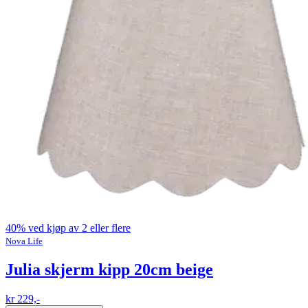
40% ved kjøp av 2 eller flere
Nova Life
Julia skjerm kipp 20cm beige
kr 229,-