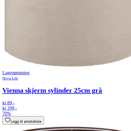
Lagertømming
Nova Life
Vienna skjerm sylinder 25cm grå
kr 89,-
kr 299,-
70%
Legg til ønskeliste