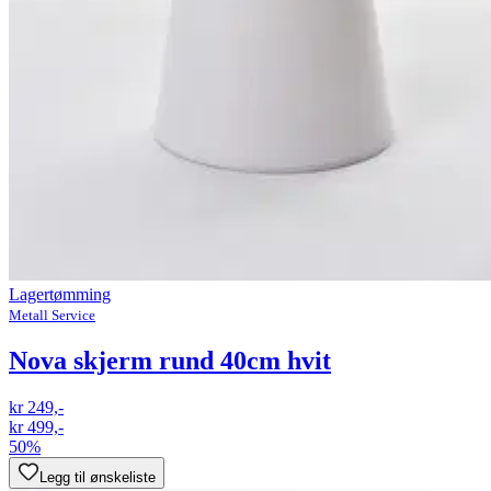
Lagertømming
Metall Service
Nova skjerm rund 40cm hvit
kr 249,-
kr 499,-
50%
Legg til ønskeliste