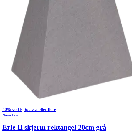
40% ved kjøp av 2 eller flere
Nova Life
Erle II skjerm rektangel 20cm grå