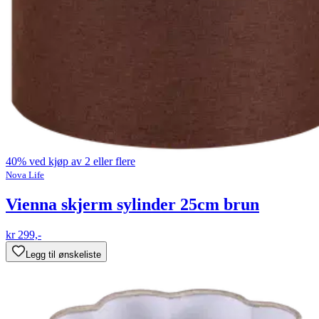
40% ved kjøp av 2 eller flere
Nova Life
Vienna skjerm sylinder 25cm brun
kr 299,-
Legg til ønskeliste