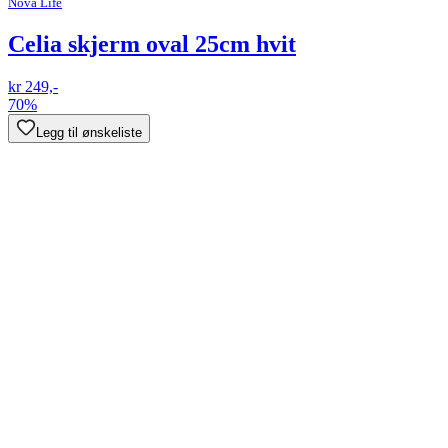
Nova Life
Celia skjerm oval 25cm hvit
kr 249,-
70%
Legg til ønskeliste