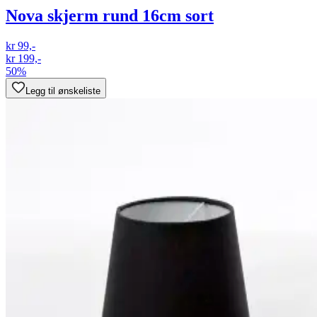
Nova skjerm rund 16cm sort
kr 99,-
kr 199,-
50%
Legg til ønskeliste