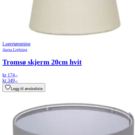
Lagertømming
Aneta Lighting
Tromsø skjerm 20cm hvit
kr 174,-
kr 349,-
Legg til ønskeliste