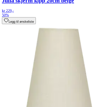
Julia skjerm kipp 20cm beige
kr 229,-
50%
Legg til ønskeliste