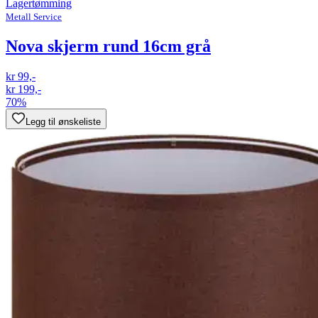
Lagertømming
Metall Service
Nova skjerm rund 16cm grå
kr 99,-
kr 199,-
70%
Legg til ønskeliste