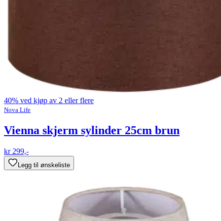
40% ved kjøp av 2 eller flere
Nova Life
Vienna skjerm sylinder 25cm brun
kr 299,-
Legg til ønskeliste