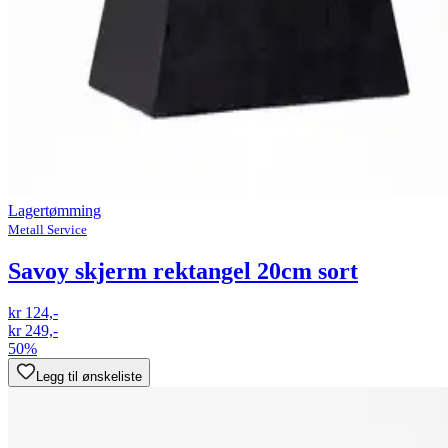
Lagertømming
Metall Service
Savoy skjerm rektangel 20cm sort
kr 124,-
kr 249,-
50%
Legg til ønskeliste