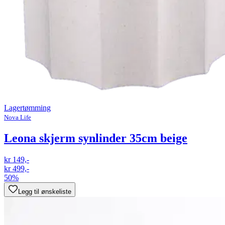
Lagertømming
Nova Life
Leona skjerm synlinder 35cm beige
kr 149,-
kr 499,-
50%
Legg til ønskeliste