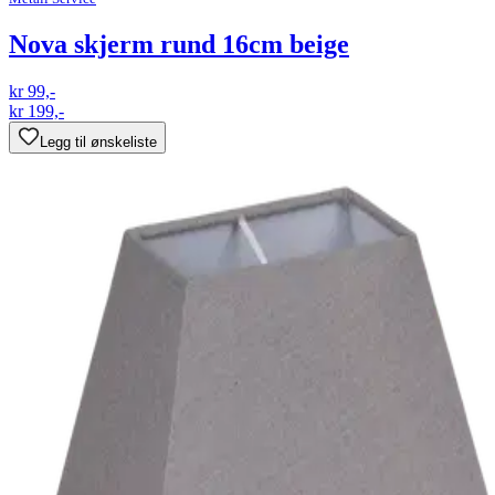
Nova skjerm rund 16cm beige
kr 99,-
kr 199,-
Legg til ønskeliste