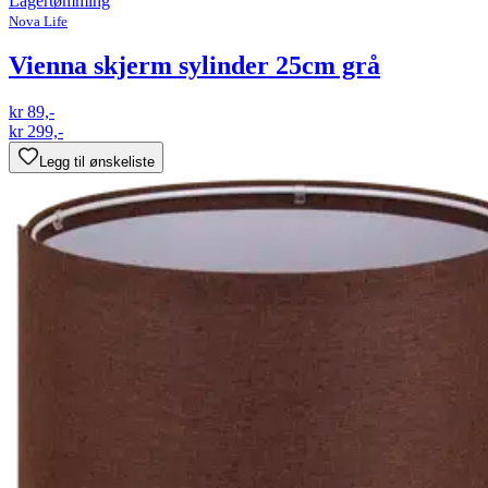
Lagertømming
Nova Life
Vienna skjerm sylinder 25cm grå
kr 89,-
kr 299,-
Legg til ønskeliste