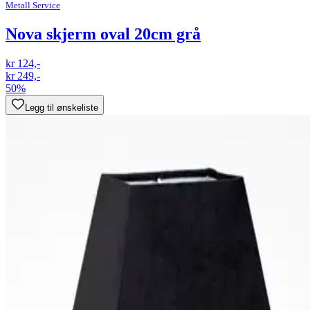
Metall Service
Nova skjerm oval 20cm grå
kr 124,-
kr 249,-
50%
Legg til ønskeliste