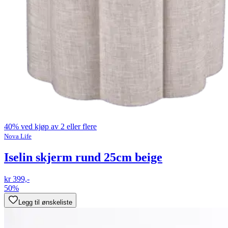
40% ved kjøp av 2 eller flere
Nova Life
Iselin skjerm rund 25cm beige
kr 399,-
50%
Legg til ønskeliste