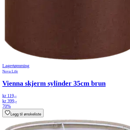
Lagertømming
Nova Life
Vienna skjerm sylinder 35cm brun
kr 119,-
kr 399,-
70%
Legg til ønskeliste