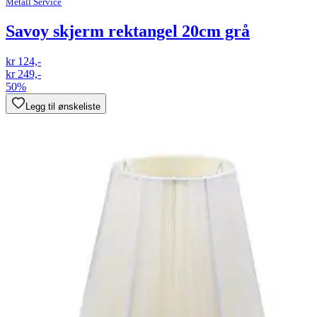
Metall Service
Savoy skjerm rektangel 20cm grå
kr 124,-
kr 249,-
50%
Legg til ønskeliste