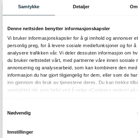
Samtykke
Detaljer
Om
40% ved kjøp av 2 eller flere
Denne nettsiden benytter informasjonskapsler
Nova Life
Vi bruker informasjonskapsler for å gi innhold og annonser et
Celia skjerm oval 30cm hvit
personlig preg, for å levere sosiale mediefunksjoner og for å
analysere trafikken vår. Vi deler dessuten informasjon om h
kr 299,-
du bruker nettstedet vårt, med partnerne våre innen sosiale 
Legg til ønskeliste
annonsering og analysearbeid, som kan kombinere den med
informasjon du har gjort tilgjengelig for dem, eller som de ha
inn gjennom din bruk av tjenestene deres. Du kan trekke tilb
samtykket når som helst ved å velge «Cookies» nederst på 
sider.
Samtykkevalg
Nødvendig
Innstillinger