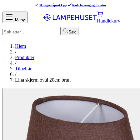
30 dagers åpent kjøp
Rask levering og fri retur
Meny
Handlekurv
Søk
Hjem
/
Produkter
/
Tilbehør
/
Lina skjerm oval 20cm brun