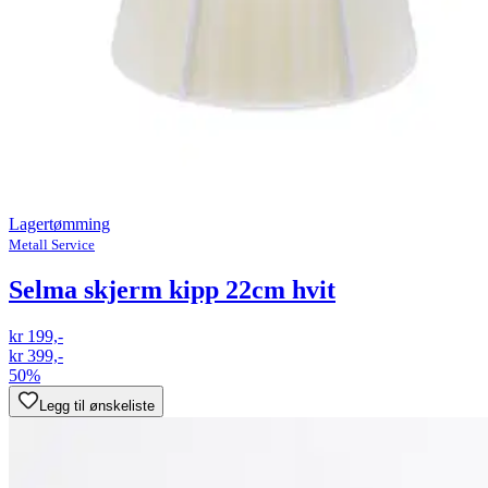
Lagertømming
Metall Service
Selma skjerm kipp 22cm hvit
kr 199,-
kr 399,-
50%
Legg til ønskeliste