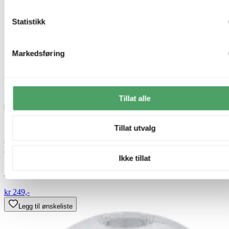
Statistikk
Markedsføring
Tillat alle
Tillat utvalg
40% ved kjøp av 2 eller flere
Nova Life
Ikke tillat
Celia skjerm oval 25cm hvit
kr 249,-
Legg til ønskeliste