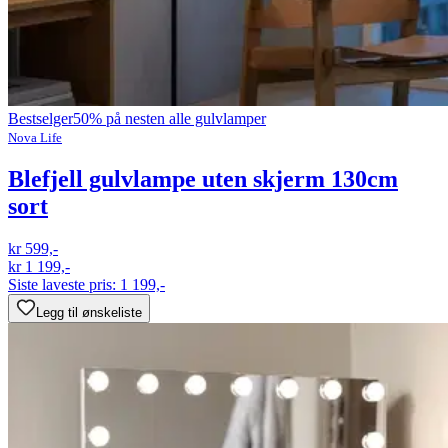
Bestselger
50% på nesten alle gulvlamper
Nova Life
Blefjell gulvlampe uten skjerm 130cm
sort
kr 599,-
kr 1 199,-
Siste laveste pris:
1 199,-
Legg til ønskeliste