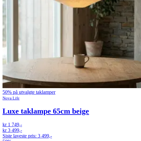
50% på utvalgte taklamper
Nova Life
Luxe taklampe 65cm beige
kr 1 749,-
kr 3 499,-
Siste laveste pris:
3 499,-