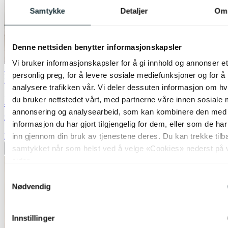
Samtykke
Detaljer
Om
Denne nettsiden benytter informasjonskapsler
Vi bruker informasjonskapsler for å gi innhold og annonser et
40% ved kjøp av 2 eller flere
personlig preg, for å levere sosiale mediefunksjoner og for å
Nova Life
analysere trafikken vår. Vi deler dessuten informasjon om h
Maritza taklampe rondell 3lys 44cm
du bruker nettstedet vårt, med partnerne våre innen sosiale 
annonsering og analysearbeid, som kan kombinere den med
champagne
informasjon du har gjort tilgjengelig for dem, eller som de ha
inn gjennom din bruk av tjenestene deres. Du kan trekke tilb
kr 4 999,-
samtykket når som helst ved å velge «Cookies» nederst på 
Legg til ønskeliste
sider.
Samtykkevalg
Nødvendig
Innstillinger