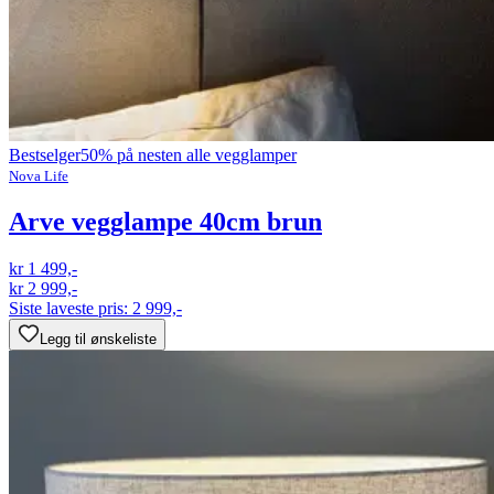
Bestselger
50% på nesten alle vegglamper
Nova Life
Arve vegglampe 40cm brun
kr 1 499,-
kr 2 999,-
Siste laveste pris:
2 999,-
Legg til ønskeliste