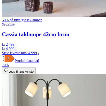
50% på utvalgte taklamper
Nova Life
Cassia taklampe 42cm brun
kr 2 499,-
kr 4 999,-
Siste laveste pris:
4 999,-
Produktdatablad
70%
Legg til ønskeliste