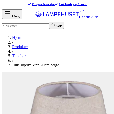
30 dagers åpent kjøp
Rask levering og fri retur
Meny
Handlekurv
Søk
Hjem
/
Produkter
/
Tilbehør
/
Julia skjerm kipp 20cm beige