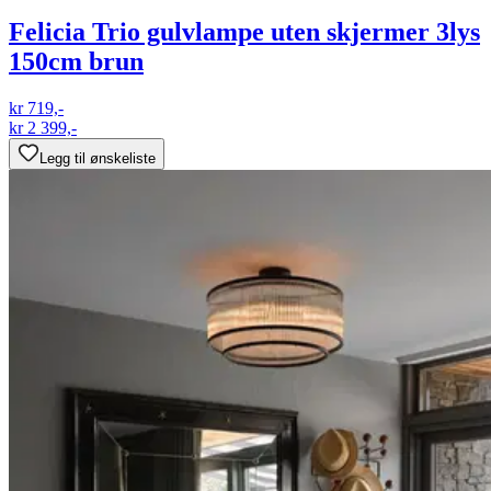
Felicia Trio gulvlampe uten skjermer 3lys
150cm brun
kr 719,-
kr 2 399,-
Legg til ønskeliste