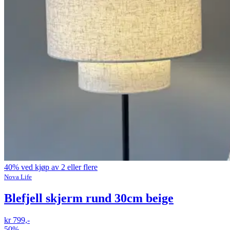
40% ved kjøp av 2 eller flere
Nova Life
Blefjell skjerm rund 30cm beige
kr 799,-
50%