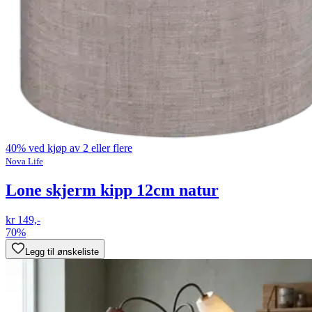
40% ved kjøp av 2 eller flere
Nova Life
Lone skjerm kipp 12cm natur
kr 149,-
70%
Legg til ønskeliste