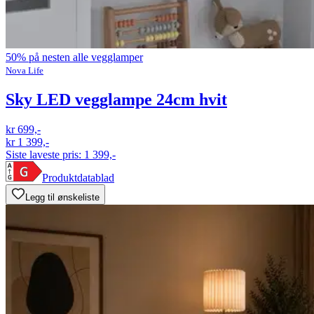
50% på nesten alle vegglamper
Nova Life
Sky LED vegglampe 24cm hvit
kr 699,-
kr 1 399,-
Siste laveste pris:
1 399,-
Produktdatablad
Legg til ønskeliste