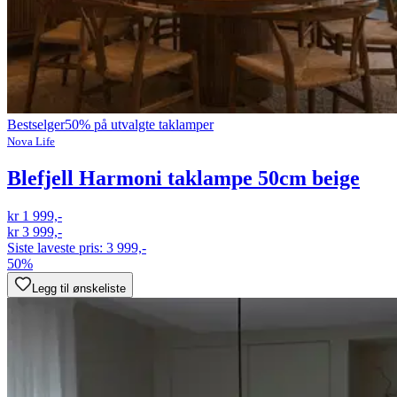
Bestselger
50% på utvalgte taklamper
Nova Life
Blefjell Harmoni taklampe 50cm beige
kr 1 999,-
kr 3 999,-
Siste laveste pris:
3 999,-
50%
Legg til ønskeliste