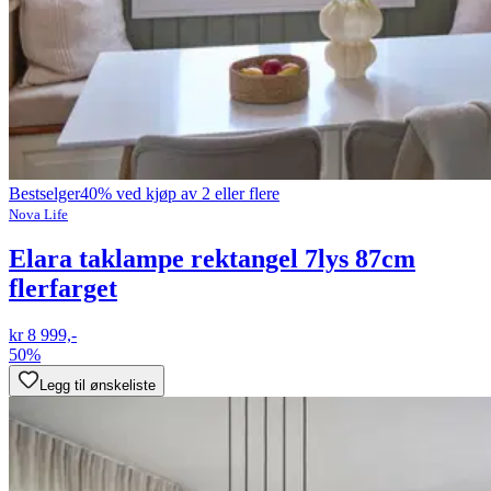
Bestselger
40% ved kjøp av 2 eller flere
Nova Life
Elara taklampe rektangel 7lys 87cm
flerfarget
kr 8 999,-
50%
Legg til ønskeliste