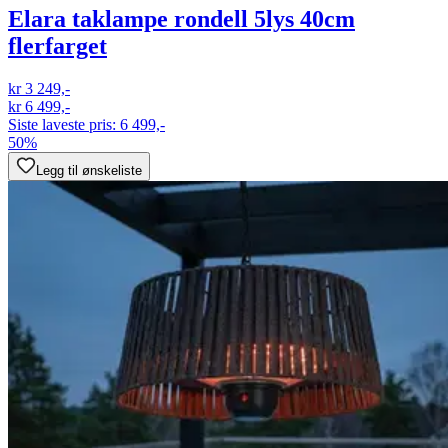
Elara taklampe rondell 5lys 40cm
flerfarget
kr 3 249,-
kr 6 499,-
Siste laveste pris:
6 499,-
50%
Legg til ønskeliste