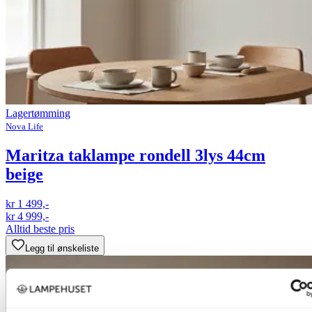
Lagertømming
Nova Life
Maritza taklampe rondell 3lys 44cm
beige
kr 1 499,-
kr 4 999,-
Alltid beste pris
Legg til ønskeliste