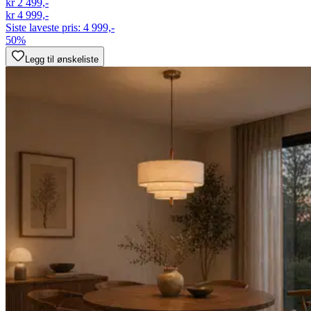
kr 2 499,-
kr 4 999,-
Siste laveste pris:
4 999,-
50%
Legg til ønskeliste