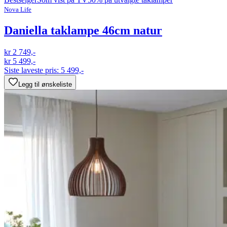
Nova Life
Daniella taklampe 46cm natur
kr 2 749,-
kr 5 499,-
Siste laveste pris:
5 499,-
Legg til ønskeliste