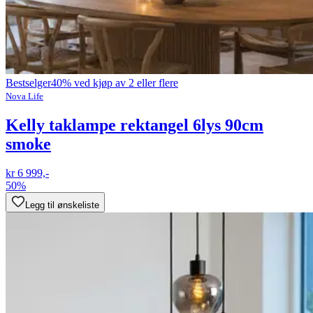
Bestselger
40% ved kjøp av 2 eller flere
Nova Life
Kelly taklampe rektangel 6lys 90cm
smoke
kr 6 999,-
50%
Legg til ønskeliste