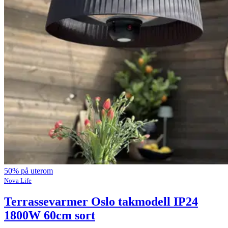
50% på uterom
Nova Life
Terrassevarmer Oslo takmodell IP24
1800W 60cm sort