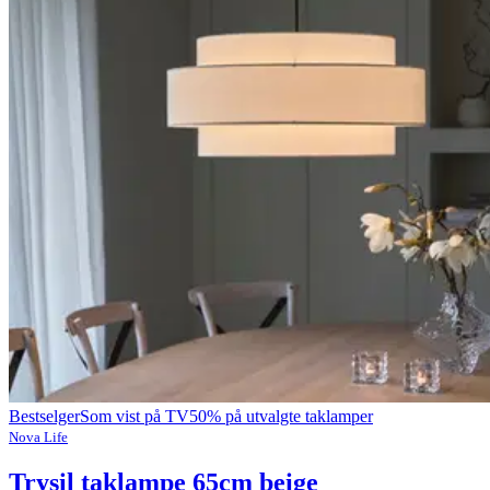
Bestselger
Som vist på TV
50% på utvalgte taklamper
Nova Life
Trysil taklampe 65cm beige