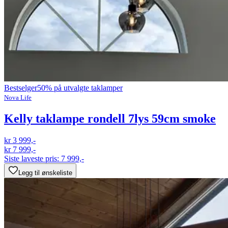
Bestselger
50% på utvalgte taklamper
Nova Life
Kelly taklampe rondell 7lys 59cm smoke
kr 3 999,-
kr 7 999,-
Siste laveste pris:
7 999,-
Legg til ønskeliste