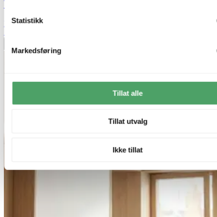
Track Spot skinne 5lys 1,5m sort
Statistikk
kr 1 499,-
Alltid beste pris
Legg til ønskeliste
Markedsføring
Tillat alle
Tillat utvalg
Ikke tillat