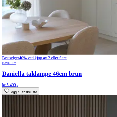
Bestselger
40% ved kjøp av 2 eller flere
Nova Life
Daniella taklampe 46cm brun
kr 5 499,-
Legg til ønskeliste