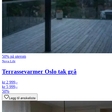
50% på uterom
Nova Life
Terrassevarmer Oslo tak grå
kr 2 999,-
kr 5 999,-
50%
Legg til ønskeliste