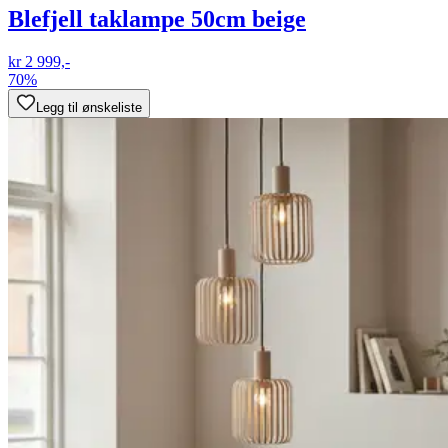
Blefjell taklampe 50cm beige
kr 2 999,-
70%
Legg til ønskeliste