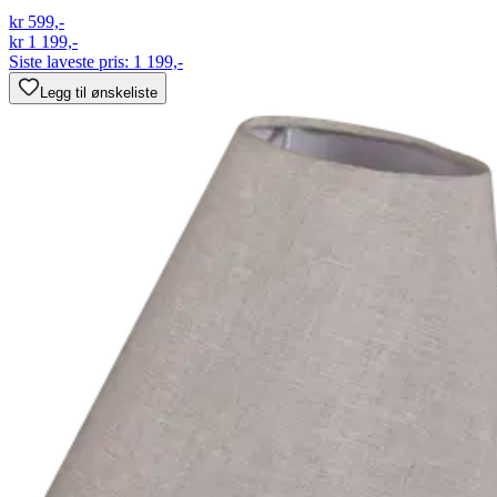
kr 599,-
kr 1 199,-
Siste laveste pris:
1 199,-
Legg til ønskeliste