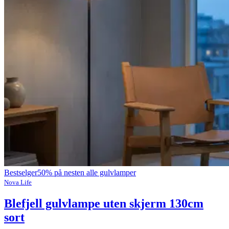
Bestselger
50% på nesten alle gulvlamper
Nova Life
Blefjell gulvlampe uten skjerm 130cm
sort