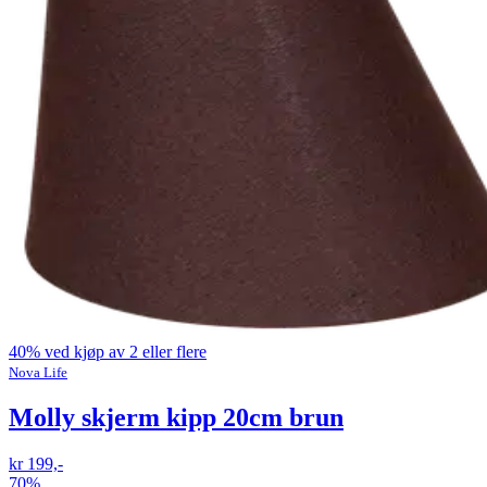
40% ved kjøp av 2 eller flere
Nova Life
Molly skjerm kipp 20cm brun
kr 199,-
70%