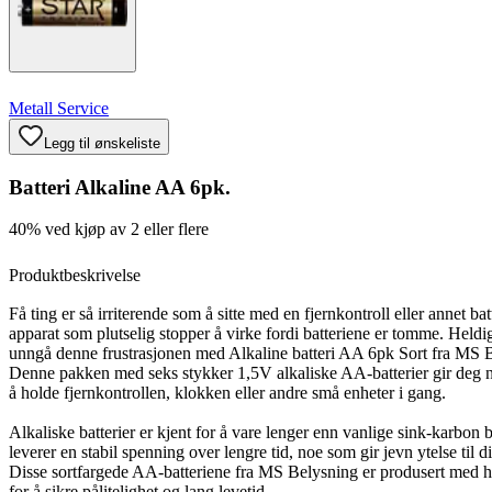
Metall Service
Legg til ønskeliste
Batteri Alkaline AA 6pk.
40% ved kjøp av 2 eller flere
Produktbeskrivelse
Få ting er så irriterende som å sitte med en fjernkontroll eller annet bat
apparat som plutselig stopper å virke fordi batteriene er tomme. Heldi
unngå denne frustrasjonen med Alkaline batteri AA 6pk Sort fra MS 
Denne pakken med seks stykker 1,5V alkaliske AA-batterier gir deg n
å holde fjernkontrollen, klokken eller andre små enheter i gang.
Alkaliske batterier er kjent for å vare lenger enn vanlige sink-karbon b
leverer en stabil spenning over lengre tid, noe som gir jevn ytelse til d
Disse sortfargede AA-batteriene fra MS Belysning er produsert med h
for å sikre pålitelighet og lang levetid.