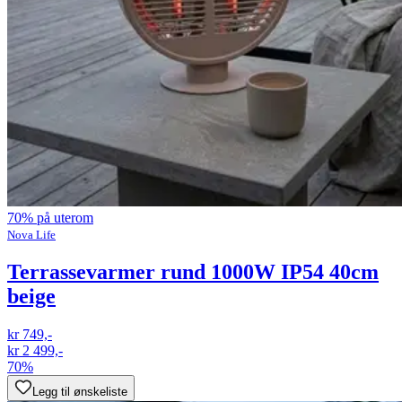
70% på uterom
Nova Life
Terrassevarmer rund 1000W IP54 40cm
beige
kr 749,-
kr 2 499,-
70%
Legg til ønskeliste