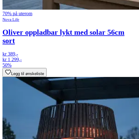
70% på uterom
Nova Life
Oliver oppladbar lykt med solar 56cm
sort
kr 389,-
kr 1 299,-
50%
Legg til ønskeliste