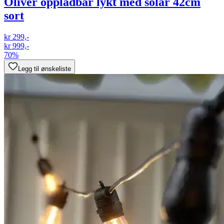
Oliver oppladbar lykt med solar 42cm
sort
kr 299,-
kr 999,-
70%
Legg til ønskeliste