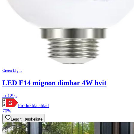
Green Light
LED E14 mignon dimbar 4W hvit
kr 129,-
Produktdatablad
70%
Legg til ønskeliste