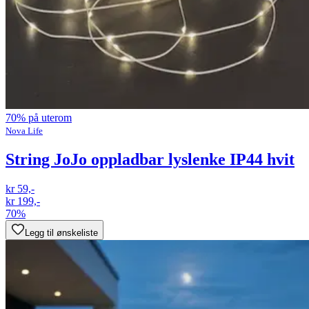
70% på uterom
Nova Life
String JoJo oppladbar lyslenke IP44 hvit
kr 59,-
kr 199,-
70%
Legg til ønskeliste