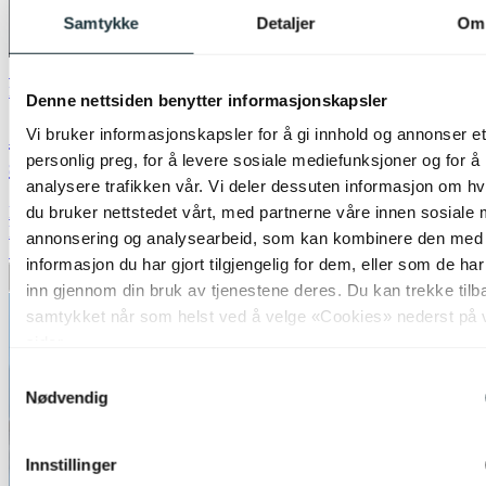
Samtykke
Detaljer
Om
70% på uterom
Nova Life
Denne nettsiden benytter informasjonskapsler
Aksel oppladbar lykt med solar 40,5cm
Vi bruker informasjonskapsler for å gi innhold og annonser et
personlig preg, for å levere sosiale mediefunksjoner og for å
sort
analysere trafikken vår. Vi deler dessuten informasjon om h
du bruker nettstedet vårt, med partnerne våre innen sosiale 
kr 299,-
kr 999,-
annonsering og analysearbeid, som kan kombinere den med
70%
informasjon du har gjort tilgjengelig for dem, eller som de ha
Legg til ønskeliste
inn gjennom din bruk av tjenestene deres. Du kan trekke tilb
samtykket når som helst ved å velge «Cookies» nederst på 
sider.
Samtykkevalg
Nødvendig
Innstillinger