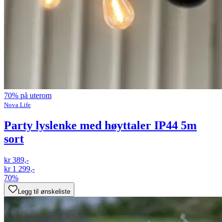
70% på uterom
Nova Life
Party lyslenke med høyttaler IP44 5m
sort
kr 389,-
kr 1 299,-
70%
Legg til ønskeliste