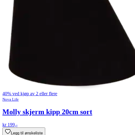
40% ved kjøp av 2 eller flere
Nova Life
Molly skjerm kipp 20cm sort
kr 199,-
Legg til ønskeliste