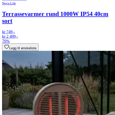
Nova Life
Terrassevarmer rund 1000W IP54 40cm
sort
kr 749,-
kr 2 499,-
70%
Legg til ønskeliste