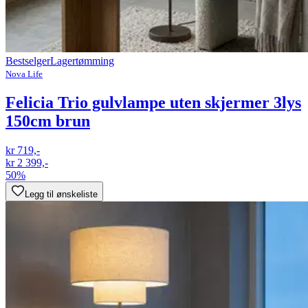
Bestselger
Lagertømming
Nova Life
Felicia Trio gulvlampe uten skjermer 3lys
150cm brun
kr 719,-
kr 2 399,-
50%
Legg til ønskeliste