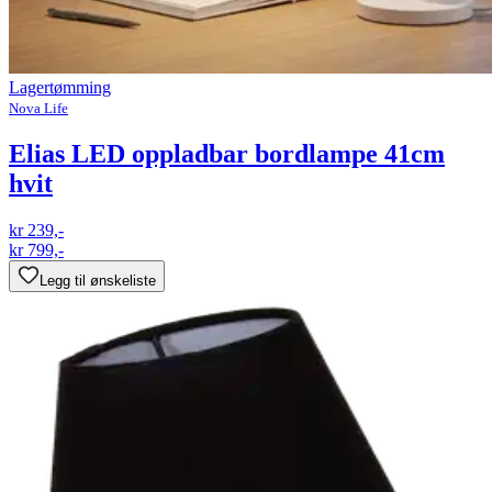
Lagertømming
Nova Life
Elias LED oppladbar bordlampe 41cm
hvit
kr 239,-
kr 799,-
Legg til ønskeliste