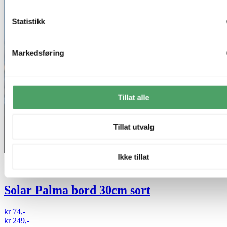
Statistikk
Markedsføring
Tillat alle
Tillat utvalg
Ikke tillat
70% på uterom
Nova Life
Solar Palma bord 30cm sort
kr 74,-
kr 249,-