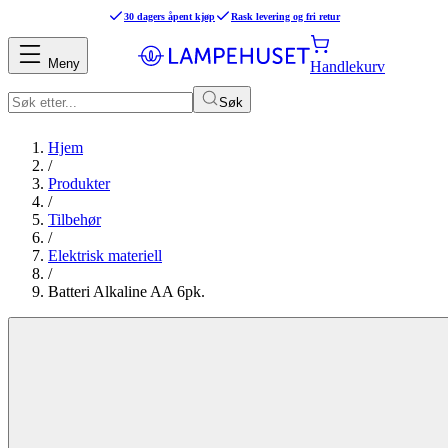
30 dagers åpent kjøp
Rask levering og fri retur
Meny
Handlekurv
Søk
Hjem
/
Produkter
/
Tilbehør
/
Elektrisk materiell
/
Batteri Alkaline AA 6pk.