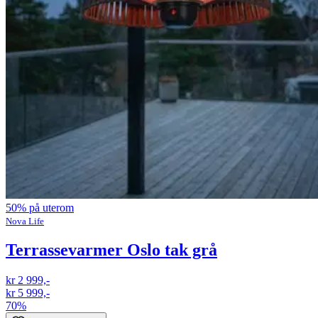
50% på uterom
Nova Life
Terrassevarmer Oslo tak grå
kr 2 999,-
kr 5 999,-
70%