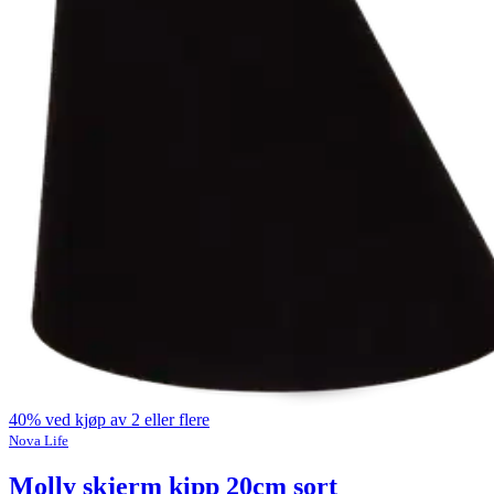
40% ved kjøp av 2 eller flere
Nova Life
Molly skjerm kipp 20cm sort