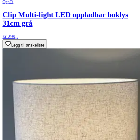
OppTi
Clip Multi-light LED oppladbar boklys
31cm grå
kr 299,-
Legg til ønskeliste