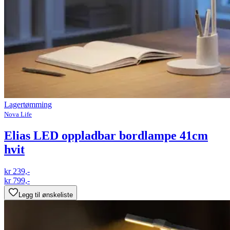
Lagertømming
Nova Life
Elias LED oppladbar bordlampe 41cm
hvit
kr 239,-
kr 799,-
Legg til ønskeliste