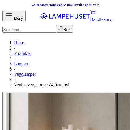
30 dagers åpent kjøp
Rask levering og fri retur
Meny
Handlekurv
Søk
Hjem
/
Produkter
/
Lamper
/
Vegglamper
/
Venice vegglampe 24,5cm hvit