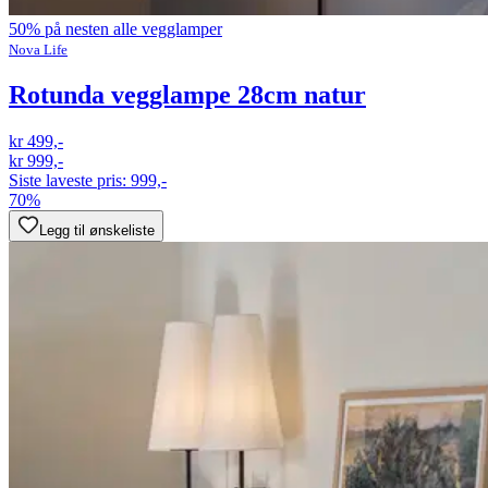
50% på nesten alle vegglamper
Nova Life
Rotunda vegglampe 28cm natur
kr 499,-
kr 999,-
Siste laveste pris:
999,-
70%
Legg til ønskeliste