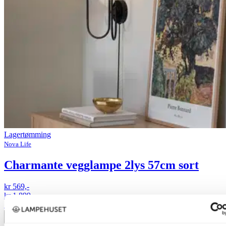
Lagertømming
Nova Life
Charmante vegglampe 2lys 57cm sort
kr 569,-
kr 1 899,-
70%
Legg til ønskeliste