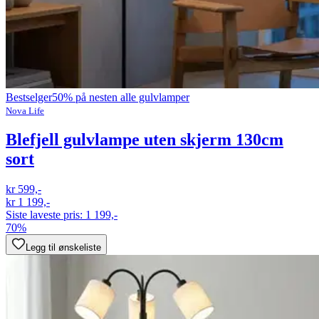
Bestselger
50% på nesten alle gulvlamper
Nova Life
Blefjell gulvlampe uten skjerm 130cm
sort
kr 599,-
kr 1 199,-
Siste laveste pris:
1 199,-
70%
Legg til ønskeliste