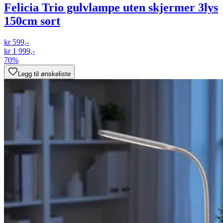
Felicia Trio gulvlampe uten skjermer 3lys
150cm sort
kr 599,-
kr 1 999,-
70%
Legg til ønskeliste