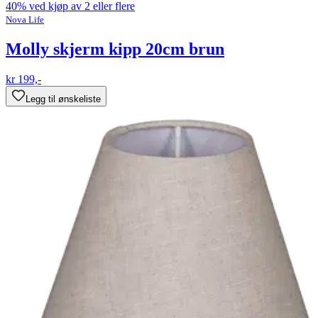
40% ved kjøp av 2 eller flere
Nova Life
Molly skjerm kipp 20cm brun
kr 199,-
Legg til ønskeliste