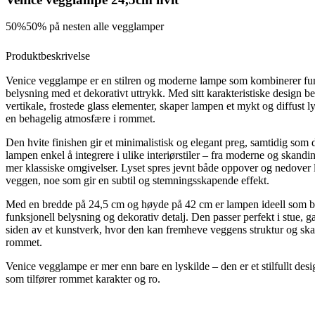
50%
50% på nesten alle vegglamper
Produktbeskrivelse
Venice vegglampe er en stilren og moderne lampe som kombinerer fu
belysning med et dekorativt uttrykk. Med sitt karakteristiske design b
vertikale, frostede glass elementer, skaper lampen et mykt og diffust l
en behagelig atmosfære i rommet.
Den hvite finishen gir et minimalistisk og elegant preg, samtidig som 
lampen enkel å integrere i ulike interiørstiler – fra moderne og skandin
mer klassiske omgivelser. Lyset spres jevnt både oppover og nedover 
veggen, noe som gir en subtil og stemningsskapende effekt.
Med en bredde på 24,5 cm og høyde på 42 cm er lampen ideell som 
funksjonell belysning og dekorativ detalj. Den passer perfekt i stue, g
siden av et kunstverk, hvor den kan fremheve veggens struktur og sk
rommet.
Venice vegglampe er mer enn bare en lyskilde – den er et stilfullt des
som tilfører rommet karakter og ro.