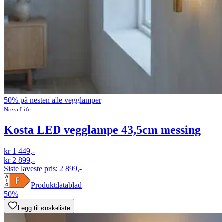
50% på nesten alle vegglamper
Nova Life
Kosta LED vegglampe 43,5cm messing
kr 1 449,-
kr 2 899,-
Siste laveste pris:
2 899,-
Produktdatablad
50%
Legg til ønskeliste