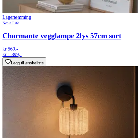
Lagertømming
Nova Life
Charmante vegglampe 2lys 57cm sort
kr 569,-
kr 1 899,-
Legg til ønskeliste