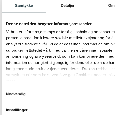
Samtykke
Detaljer
Om
Denne nettsiden benytter informasjonskapsler
Vi bruker informasjonskapsler for å gi innhold og annonser et
40% ved kjøp av 2 eller flere
personlig preg, for å levere sosiale mediefunksjoner og for å
Nova Life
analysere trafikken vår. Vi deler dessuten informasjon om h
Blefjell skjerm rund 45cm beige
du bruker nettstedet vårt, med partnerne våre innen sosiale 
annonsering og analysearbeid, som kan kombinere den med
kr 1 099,-
informasjon du har gjort tilgjengelig for dem, eller som de ha
70%
inn gjennom din bruk av tjenestene deres. Du kan trekke tilb
Legg til ønskeliste
samtykket når som helst ved å velge «Cookies» nederst på 
sider.
Samtykkevalg
Nødvendig
Innstillinger