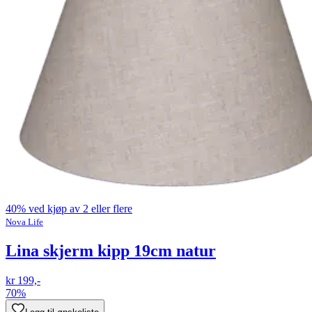
40% ved kjøp av 2 eller flere
Nova Life
Lina skjerm kipp 19cm natur
kr 199,-
70%