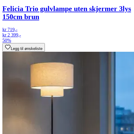
Felicia Trio gulvlampe uten skjermer 3lys
150cm brun
kr 719,-
kr 2 399,-
50%
Legg til ønskeliste