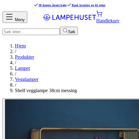
30 dagers åpent kjøp
Rask levering og fri retur
Meny
Handlekurv
Søk
Hjem
/
Produkter
/
Lamper
/
Vegglamper
/
Shelf vegglampe 38cm messing