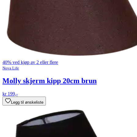
40% ved kjøp av 2 eller flere
Nova Life
Molly skjerm kipp 20cm brun
kr 199,-
Legg til ønskeliste