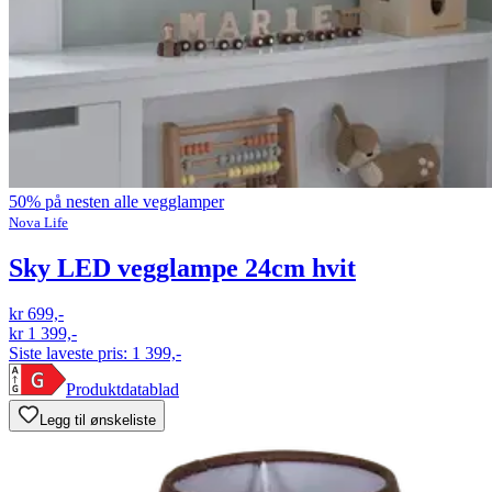
50% på nesten alle vegglamper
Nova Life
Sky LED vegglampe 24cm hvit
kr 699,-
kr 1 399,-
Siste laveste pris:
1 399,-
Produktdatablad
Legg til ønskeliste