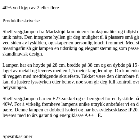
40% ved kjøp av 2 eller flere
Produktbeskrivelse
Shelf vegglampen fra Markslöjd kombinerer funksjonalitet og tidløst 
unik måte. Den integrerte hyllen gir deg mulighet til å plassere små g
ved siden av lyskilden, og skaper en personlig touch i rommet. Med s
messingsfinish gir lampen en tidsriktig og elegant stemning som passer 
skandinavisk design.
Lampen har en høyde på 28 cm, bredde på 38 cm og en dybde på 15 
laget av metall og leveres med en 1,5 meter lang ledning. Du kan enke
til veggen med medfølgende skruefeste. Takket være den dimmbare f
kan du justere lysstyrken etter behov, noe som gir deg full kontroll ov
belysningen.
Shelf vegglampen har en E27-sokkel og er beregnet for en lyskilde på
40W. For å virkelig fremheve lampens unike uttrykk anbefaler vi en d
pære. Denne lampen er dobbelt isolert og har beskyttelsesklasse IP2
leveres med to års garanti og energiklasse A++ - E.
Spesifikasjoner