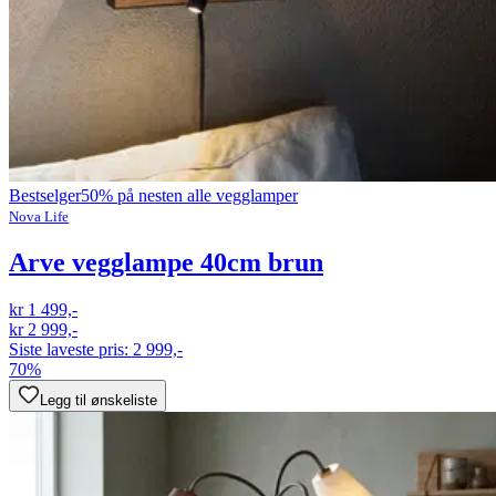
Bestselger
50% på nesten alle vegglamper
Nova Life
Arve vegglampe 40cm brun
kr 1 499,-
kr 2 999,-
Siste laveste pris:
2 999,-
70%
Legg til ønskeliste