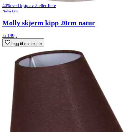
40% ved kjøp av 2 eller flere
Nova Life
Molly skjerm kipp 20cm natur
kr 199,-
Legg til ønskeliste