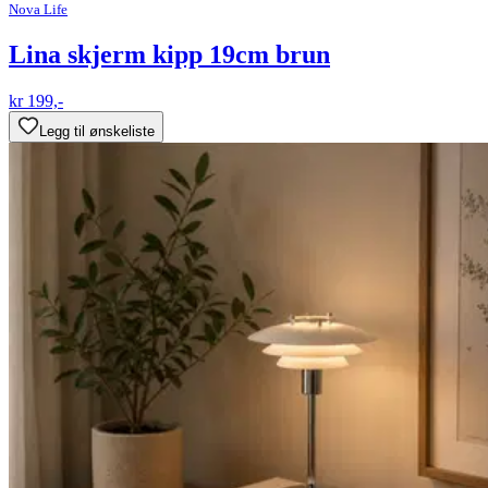
Nova Life
Lina skjerm kipp 19cm brun
kr 199,-
Legg til ønskeliste