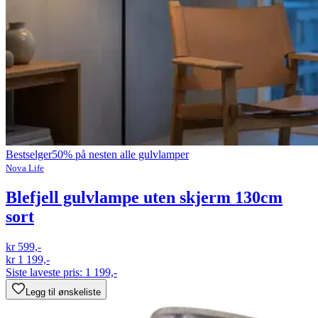
Bestselger
50% på nesten alle gulvlamper
Nova Life
Blefjell gulvlampe uten skjerm 130cm
sort
kr 599,-
kr 1 199,-
Siste laveste pris:
1 199,-
Legg til ønskeliste