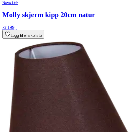
Nova Life
Molly skjerm kipp 20cm natur
kr 199,-
Legg til ønskeliste