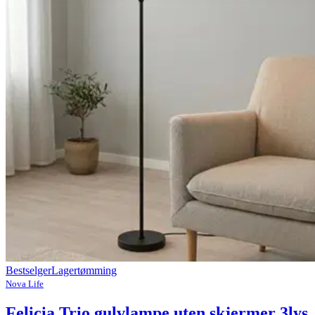
Bestselger
Lagertømming
Nova Life
Felicia Trio gulvlampe uten skjermer 3lys