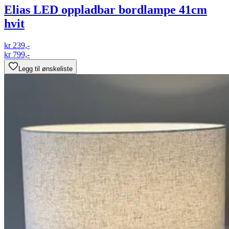
Elias LED oppladbar bordlampe 41cm
hvit
kr 239,-
kr 799,-
Legg til ønskeliste