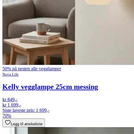
50% på nesten alle vegglamper
Nova Life
Kelly vegglampe 25cm messing
kr 849,-
kr 1 699,-
Siste laveste pris:
1 699,-
70%
Legg til ønskeliste