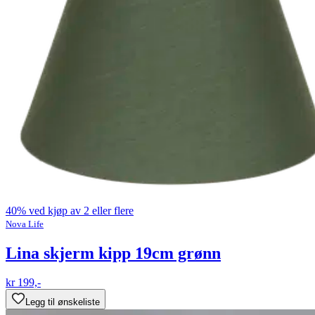
40% ved kjøp av 2 eller flere
Nova Life
Lina skjerm kipp 19cm grønn
kr 199,-
Legg til ønskeliste