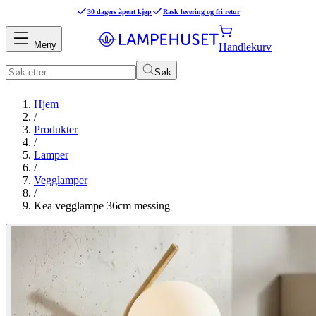
30 dagers åpent kjøp
Rask levering og fri retur
Meny
Handlekurv
Søk
Hjem
/
Produkter
/
Lamper
/
Vegglamper
/
Kea vegglampe 36cm messing