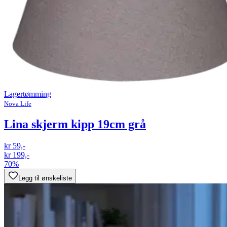
Lagertømming
Nova Life
Lina skjerm kipp 19cm grå
kr 59,-
kr 199,-
70%
Legg til ønskeliste