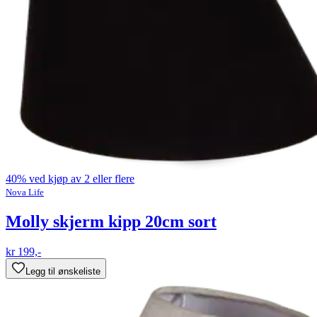
40% ved kjøp av 2 eller flere
Nova Life
Molly skjerm kipp 20cm sort
kr 199,-
Legg til ønskeliste