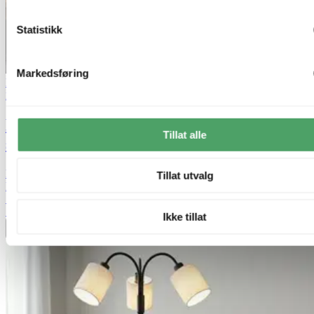
Statistikk
Markedsføring
Bestselger
50% på nesten alle gulvlamper
Nova Life
Blefjell gulvlampe uten skjerm 130cm
Tillat alle
sort
kr 599,-
Tillat utvalg
kr 1 199,-
Siste laveste pris:
1 199,-
70%
Ikke tillat
Legg til ønskeliste