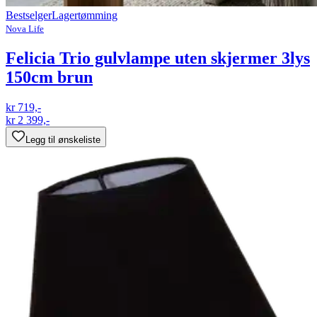
Bestselger
Lagertømming
Nova Life
Felicia Trio gulvlampe uten skjermer 3lys
150cm brun
kr 719,-
kr 2 399,-
Legg til ønskeliste