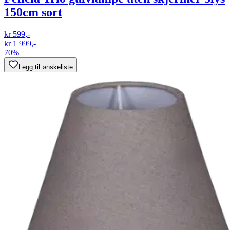
150cm sort
kr 599,-
kr 1 999,-
70%
Legg til ønskeliste