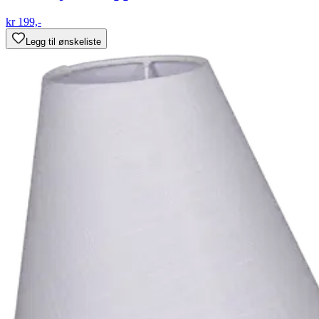
kr 199,-
Legg til ønskeliste