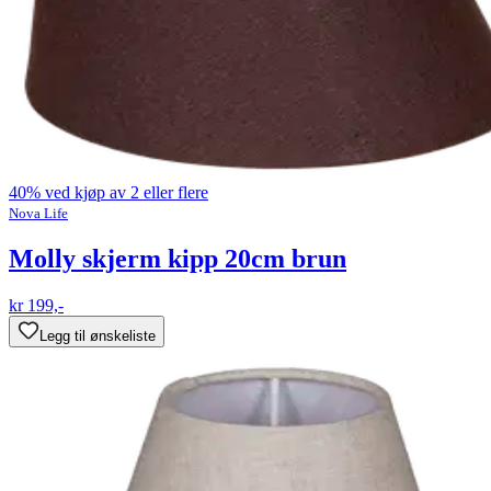
40% ved kjøp av 2 eller flere
Nova Life
Molly skjerm kipp 20cm brun
kr 199,-
Legg til ønskeliste