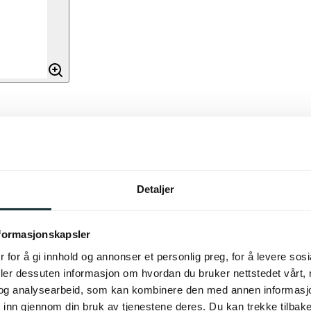
Detaljer
nformasjonskapsler
ssing. Med sin justerbare
 for å gi innhold og annonser et personlig preg, for å levere sos
det trengs. Den gir
deler dessuten informasjon om hvordan du bruker nettstedet vårt,
og analysearbeid, som kan kombinere den med annen informasjon d
r et konsentrert arbeidslys eller
 inn gjennom din bruk av tjenestene deres. Du kan trekke tilba
ungerer også utmerket som en