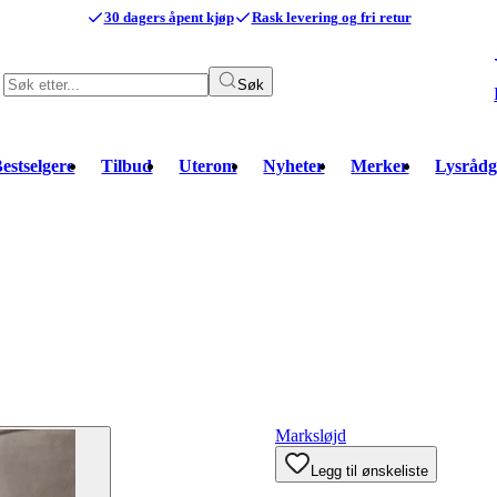
30 dagers åpent kjøp
Rask levering og fri retur
Søk
estselgere
Tilbud
Uterom
Nyheter
Merker
Lysrådg
Marksløjd
Legg til ønskeliste