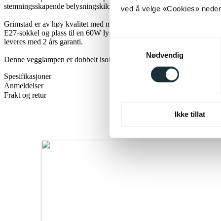
stemningsskapende belysningskilde på stue eller kjøkken.
ved å velge «Cookies» neders
Grimstad er av høy kvalitet med metallkonstruksjon i tidløst design. 
E27-sokkel og plass til en 60W lyskilde. Enkelt å montere med medfø
leveres med 2 års garanti.
Samtykkevalg
Nødvendig
Denne vegglampen er dobbelt isolert og energieffektiv med energikla
Spesifikasjoner
Anmeldelser
Frakt og retur
Ikke tillat