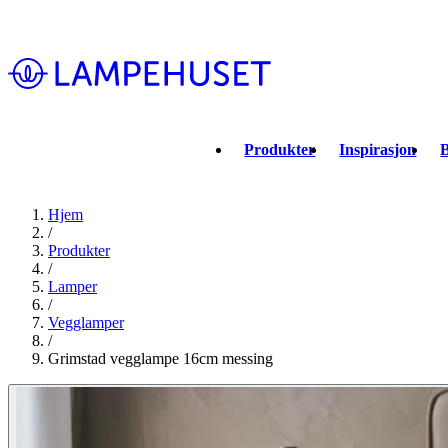
Produkter
Inspirasjon
B
Hjem
/
Produkter
/
Lamper
/
Vegglamper
/
Grimstad vegglampe 16cm messing