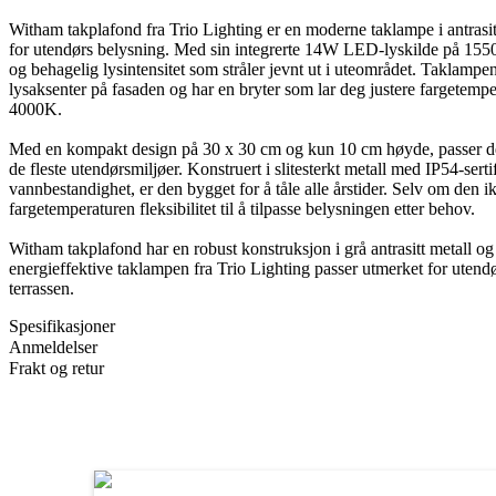
Witham takplafond fra Trio Lighting er en moderne taklampe i antrasitt
for utendørs belysning. Med sin integrerte 14W LED-lyskilde på 1550
og behagelig lysintensitet som stråler jevnt ut i uteområdet. Taklampen
lysaksenter på fasaden og har en bryter som lar deg justere fargete
4000K.
Med en kompakt design på 30 x 30 cm og kun 10 cm høyde, passer de
de fleste utendørsmiljøer. Konstruert i slitesterkt metall med IP54-serti
vannbestandighet, er den bygget for å tåle alle årstider. Selv om den i
fargetemperaturen fleksibilitet til å tilpasse belysningen etter behov.
Witham takplafond har en robust konstruksjon i grå antrasitt metall o
energieffektive taklampen fra Trio Lighting passer utmerket for utendø
terrassen.
Spesifikasjoner
Anmeldelser
Frakt og retur