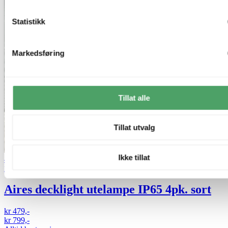
Statistikk
Markedsføring
Tillat alle
Tillat utvalg
Ikke tillat
40% ved kjøp av 2 eller flere
Plug & Play LED Garden
Aires decklight utelampe IP65 4pk. sort
kr 479,-
kr 799,-