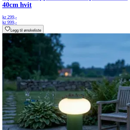
40cm hvit
kr 299,-
kr 999,-
Legg til ønskeliste