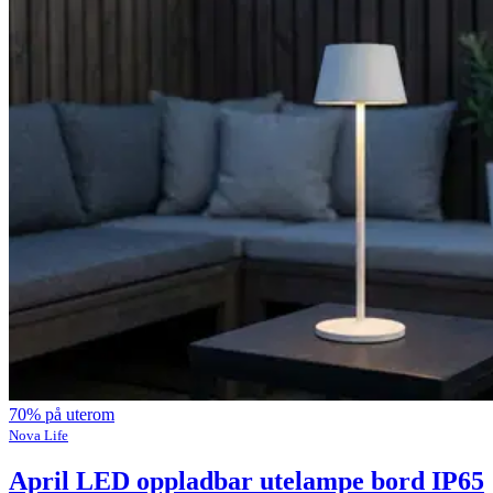
70% på uterom
Nova Life
April LED oppladbar utelampe bord IP65