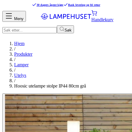
30 dagers åpent kjøp
Rask levering og fri retur
Meny
Handlekurv
Søk
Hjem
/
Produkter
/
Lamper
/
Utelys
/
Hoosic utelampe stolpe IP44 80cm grå