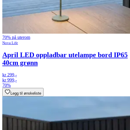
70% på uterom
Nova Life
April LED oppladbar utelampe bord IP65
40cm grønn
kr 299,-
kr 999,-
70%
Legg til ønskeliste