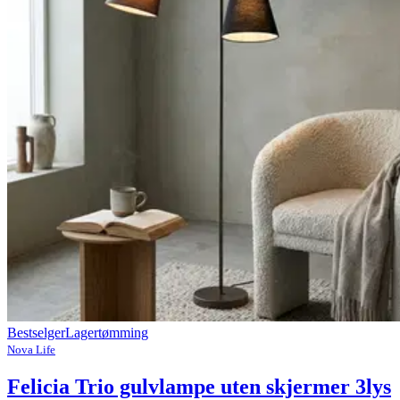
Bestselger
Lagertømming
Nova Life
Felicia Trio gulvlampe uten skjermer 3lys