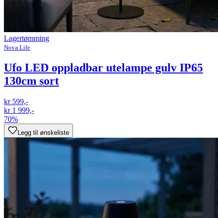
Lagertømming
Nova Life
Ufo LED oppladbar utelampe gulv IP65
130cm sort
kr 599,-
kr 1 999,-
70%
Legg til ønskeliste