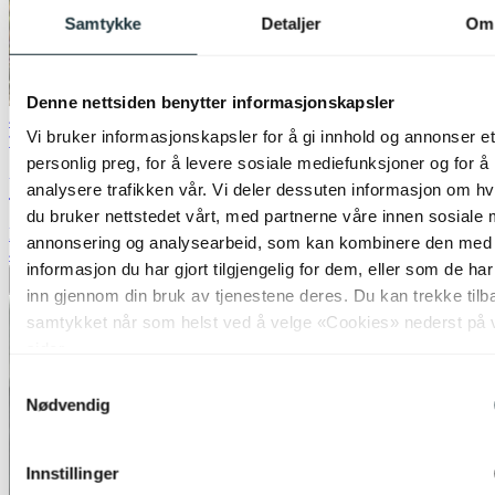
Samtykke
Detaljer
Om
Denne nettsiden benytter informasjonskapsler
40% ved kjøp av 2 eller flere
Vi bruker informasjonskapsler for å gi innhold og annonser et
Trio Lighting
personlig preg, for å levere sosiale mediefunksjoner og for å
Ubangi utelampe spot IP65 3pk. grå
analysere trafikken vår. Vi deler dessuten informasjon om h
du bruker nettstedet vårt, med partnerne våre innen sosiale 
kr 1 999,-
annonsering og analysearbeid, som kan kombinere den med
40%
informasjon du har gjort tilgjengelig for dem, eller som de ha
Legg til ønskeliste
inn gjennom din bruk av tjenestene deres. Du kan trekke tilb
samtykket når som helst ved å velge «Cookies» nederst på 
sider.
Samtykkevalg
Nødvendig
Innstillinger