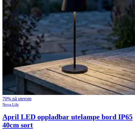
70% på uterom
Nova Life
April LED oppladbar utelampe bord IP65
40cm sort