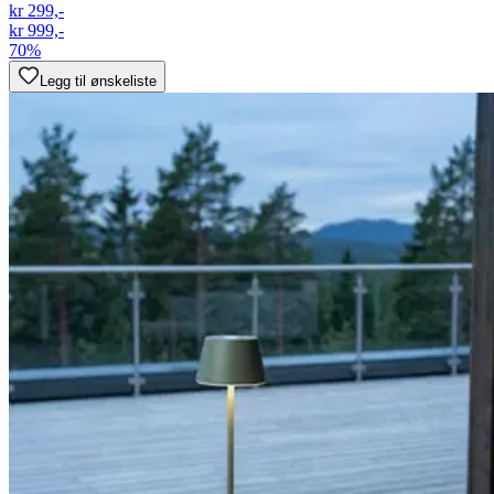
kr 299,-
kr 999,-
70%
Legg til ønskeliste