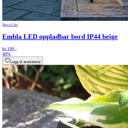
Nova Life
Embla LED oppladbar bord IP44 beige
kr 199,-
40%
Legg til ønskeliste