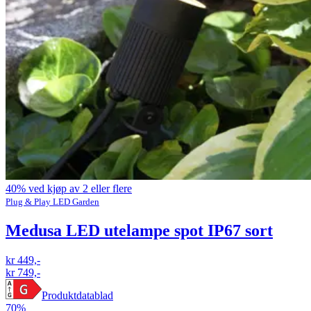
40% ved kjøp av 2 eller flere
Plug & Play LED Garden
Medusa LED utelampe spot IP67 sort
kr 449,-
kr 749,-
Produktdatablad
70%