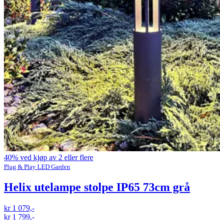
40% ved kjøp av 2 eller flere
Plug & Play LED Garden
Helix utelampe stolpe IP65 73cm grå
kr 1 079,-
kr 1 799,-