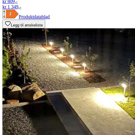
kr 809,-
kr 1 349,-
Produktdatablad
Legg til ønskeliste