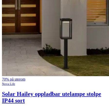
70% på uterom
Nova Life
Solar Hailey oppladbar utelampe stolpe
IP44 sort