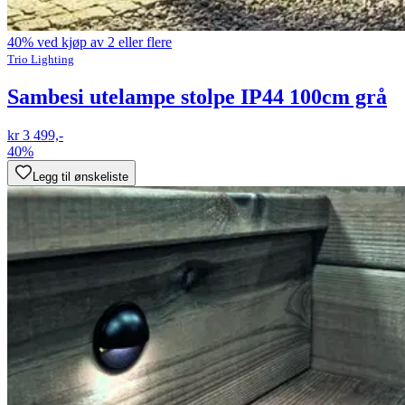
40% ved kjøp av 2 eller flere
Trio Lighting
Sambesi utelampe stolpe IP44 100cm grå
kr 3 499,-
40%
Legg til ønskeliste