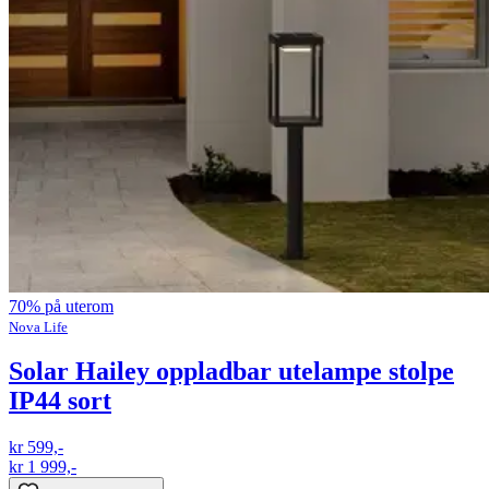
70% på uterom
Nova Life
Solar Hailey oppladbar utelampe stolpe
IP44 sort
kr 599,-
kr 1 999,-