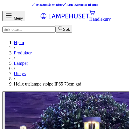
30 dagers åpent kjøp
Rask levering og fri retur
Meny
Handlekurv
Søk
Hjem
/
Produkter
/
Lamper
/
Utelys
/
Helix utelampe stolpe IP65 73cm grå