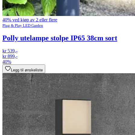
40% ved kjøp av 2 eller flere
Plug & Play LED Garden
Polly utelampe stolpe IP65 38cm sort
kr 539,-
kr 899,-
40%
Legg til ønskeliste