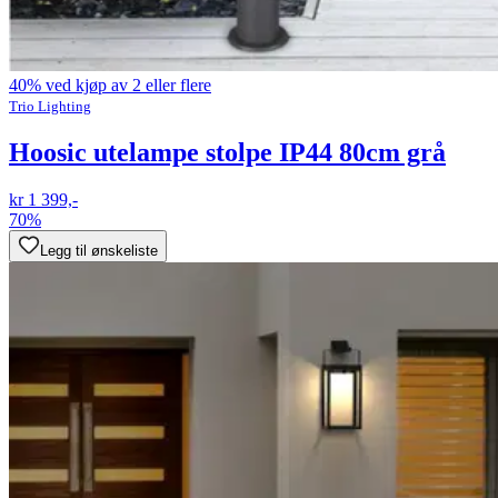
40% ved kjøp av 2 eller flere
Trio Lighting
Hoosic utelampe stolpe IP44 80cm grå
kr 1 399,-
70%
Legg til ønskeliste