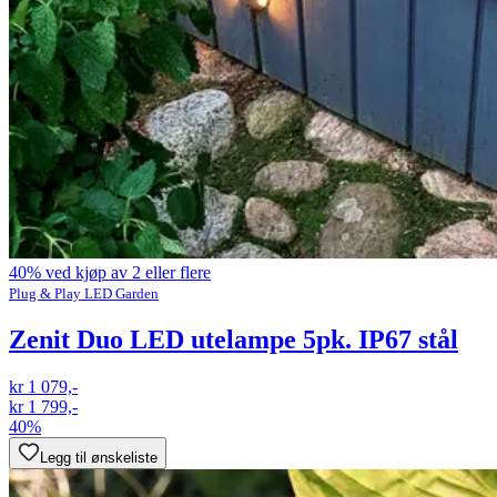
40% ved kjøp av 2 eller flere
Plug & Play LED Garden
Zenit Duo LED utelampe 5pk. IP67 stål
kr 1 079,-
kr 1 799,-
40%
Legg til ønskeliste