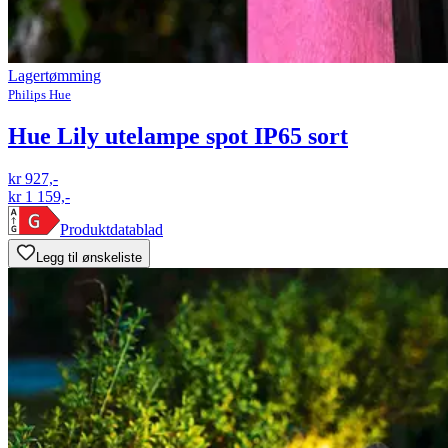
Lagertømming
Philips Hue
Hue Lily utelampe spot IP65 sort
kr 927,-
kr 1 159,-
Produktdatablad
Legg til ønskeliste