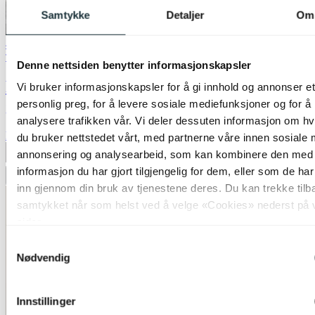
Samtykke
Detaljer
Om
40% ved kjøp av 2 eller flere
Trio Lighting
Denne nettsiden benytter informasjonskapsler
Pearl LED utelampe stolpe IP54 50cm
Vi bruker informasjonskapsler for å gi innhold og annonser et
grå
personlig preg, for å levere sosiale mediefunksjoner og for å
analysere trafikken vår. Vi deler dessuten informasjon om h
kr 2 999,-
du bruker nettstedet vårt, med partnerne våre innen sosiale 
annonsering og analysearbeid, som kan kombinere den med
Produktdatablad
informasjon du har gjort tilgjengelig for dem, eller som de ha
Legg til ønskeliste
inn gjennom din bruk av tjenestene deres. Du kan trekke tilb
samtykket når som helst ved å velge «Cookies» nederst på 
sider.
Samtykkevalg
Nødvendig
Innstillinger