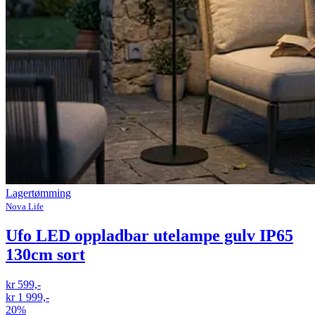
Lagertømming
Nova Life
Ufo LED oppladbar utelampe gulv IP65
130cm sort
kr 599,-
kr 1 999,-
20%