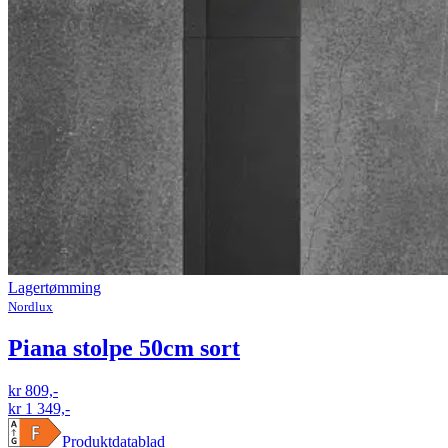
Lagertømming
Nordlux
Piana stolpe 50cm sort
kr 809,-
kr 1 349,-
Produktdatablad