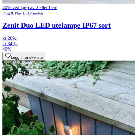
40% ved kjøp av 2 eller flere
Plug & Play LED Garden
Zenit Duo LED utelampe IP67 sort
kr 209,-
kr 349,-
40%
Legg til ønskeliste