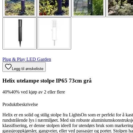
Plug & Play LED Garden
Legg til ønskeliste
Helix utelampe stolpe IP65 73cm grå
40%
40% ved kjøp av 2 eller flere
Produktbeskrivelse
Helix er en solid og stilig stolpe fra LightsOn som er perfekt for å kast
rundstrålende lys i nærmiljøet. Med sin robuste aluminiumskonstruks
klassifisering, er denne stolpen ideell for utendørs bruk som markerin
garasjeoppkjørsler, gangveier, eller ved passasjer og porter. Stolpen ha