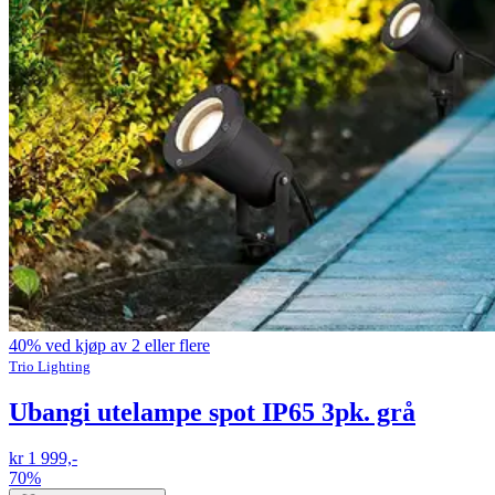
40% ved kjøp av 2 eller flere
Trio Lighting
Ubangi utelampe spot IP65 3pk. grå
kr 1 999,-
70%