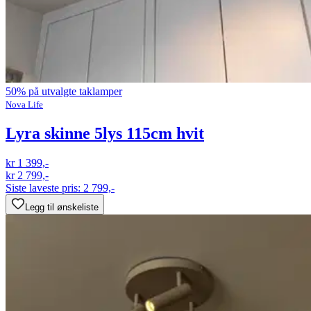
50% på utvalgte taklamper
Nova Life
Lyra skinne 5lys 115cm hvit
kr 1 399,-
kr 2 799,-
Siste laveste pris:
2 799,-
Legg til ønskeliste