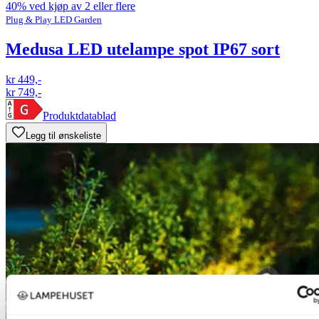
40% ved kjøp av 2 eller flere
Plug & Play LED Garden
Medusa LED utelampe spot IP67 sort
kr 449,-
kr 749,-
Produktdatablad
Legg til ønskeliste