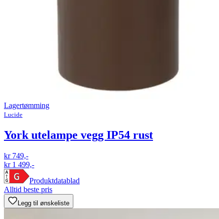
Lagertømming
Lucide
York utelampe vegg IP54 rust
kr 749,-
kr 1 499,-
Produktdatablad
Alltid beste pris
Legg til ønskeliste