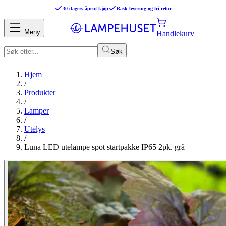
30 dagers åpent kjøp
Rask levering og fri retur
Meny
Handlekurv
Søk
Hjem
/
Produkter
/
Lamper
/
Utelys
/
Luna LED utelampe spot startpakke IP65 2pk. grå