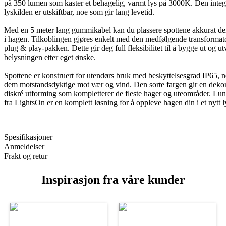
på 350 lumen som kaster et behagelig, varmt lys på 3000K. Den inte
lyskilden er utskiftbar, noe som gir lang levetid.
Med en 5 meter lang gummikabel kan du plassere spottene akkurat de
i hagen. Tilkoblingen gjøres enkelt med den medfølgende transformat
plug & play-pakken. Dette gir deg full fleksibilitet til å bygge ut og ut
belysningen etter eget ønske.
Spottene er konstruert for utendørs bruk med beskyttelsesgrad IP65, 
dem motstandsdyktige mot vær og vind. Den sorte fargen gir en dekor
diskré utforming som kompletterer de fleste hager og uteområder. Lun
fra LightsOn er en komplett løsning for å oppleve hagen din i et nytt l
Spesifikasjoner
Anmeldelser
Frakt og retur
Inspirasjon fra våre kunder