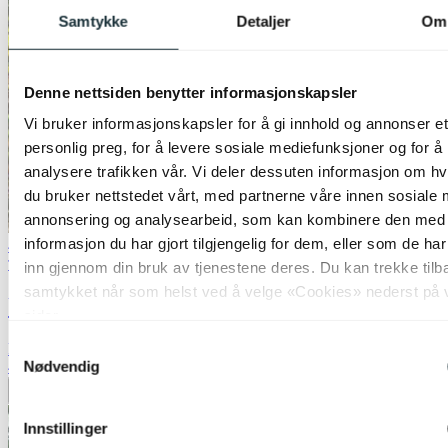
Samtykke
Detaljer
Om
Denne nettsiden benytter informasjonskapsler
Vi bruker informasjonskapsler for å gi innhold og annonser et
personlig preg, for å levere sosiale mediefunksjoner og for å
analysere trafikken vår. Vi deler dessuten informasjon om h
du bruker nettstedet vårt, med partnerne våre innen sosiale 
annonsering og analysearbeid, som kan kombinere den med
informasjon du har gjort tilgjengelig for dem, eller som de ha
40% ved kjøp av 2 eller flere
Trio Lighting
inn gjennom din bruk av tjenestene deres. Du kan trekke tilb
samtykket når som helst ved å velge «Cookies» nederst på 
Ubangi utelampe spot IP65 3pk. grå
sider.
Samtykkevalg
kr 1 999,-
Nødvendig
40%
Legg til ønskeliste
Innstillinger