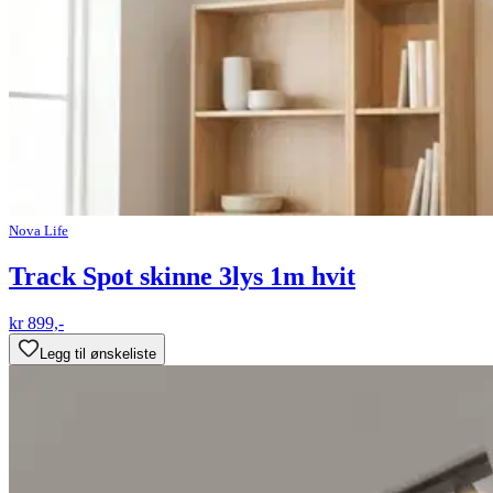
Nova Life
Track Spot skinne 3lys 1m hvit
kr 899,-
Legg til ønskeliste