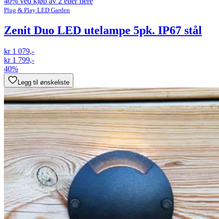
40% ved kjøp av 2 eller flere
Plug & Play LED Garden
Zenit Duo LED utelampe 5pk. IP67 stål
kr 1 079,-
kr 1 799,-
40%
Legg til ønskeliste