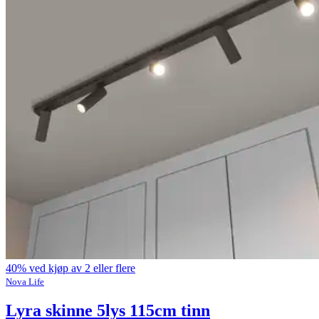
40% ved kjøp av 2 eller flere
Nova Life
Lyra skinne 5lys 115cm tinn