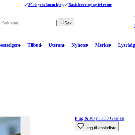
30 dagers åpent kjøp
Rask levering og fri retur
Søk
estselgere
Tilbud
Uterom
Nyheter
Merker
Lysrådg
Plug & Play LED Garden
Legg til ønskeliste