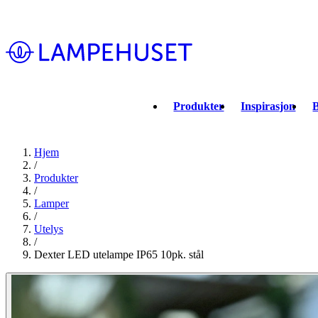
Produkter
Inspirasjon
B
Hjem
/
Produkter
/
Lamper
/
Utelys
/
Dexter LED utelampe IP65 10pk. stål